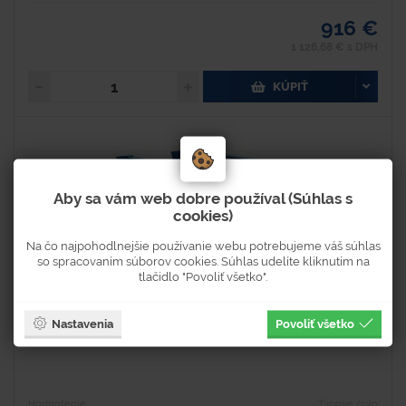
916 €
1 126,68 € s DPH
KÚPIŤ
Aby sa vám web dobre používal (Súhlas s
cookies)
Na čo najpohodlnejšie používanie webu potrebujeme váš súhlas
so spracovaním súborov cookies. Súhlas udelíte kliknutím na
tlačidlo "Povoliť všetko".
Nastavenia
Povoliť všetko
Kontajner s výklopným dnom
Hodnotenie
Typové číslo