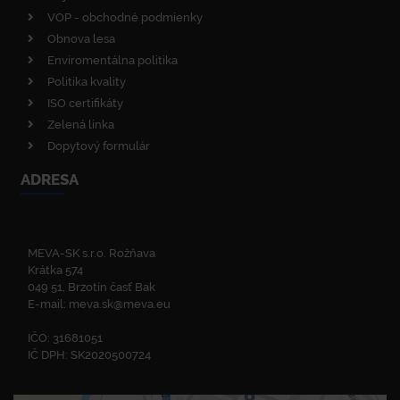
VOP - obchodné podmienky
Obnova lesa
Enviromentálna politika
Politika kvality
ISO certifikáty
Zelená linka
Dopytový formulár
ADRESA
MEVA-SK s.r.o. Rožňava
Krátka 574
049 51, Brzotín časť Bak
E-mail:
meva.sk@meva.eu
IČO: 31681051
IČ DPH: SK2020500724