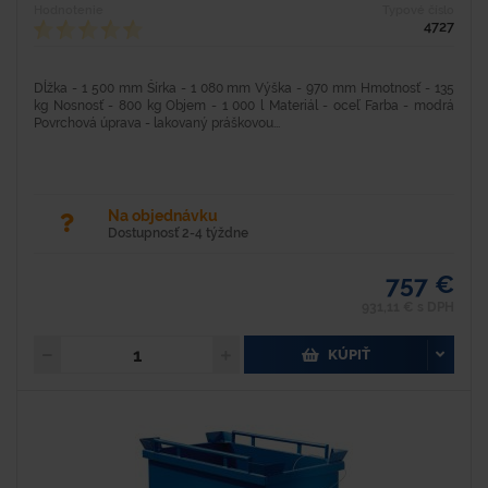
Hodnotenie
Typové číslo
4727
Dĺžka - 1 500 mm Šírka - 1 080 mm Výška - 970 mm Hmotnosť - 135
kg Nosnosť - 800 kg Objem - 1 000 l Materiál - oceľ Farba - modrá
Povrchová úprava - lakovaný práškovou...
Na objednávku
Dostupnosť 2-4 týždne
757 €
931,11 € s DPH
KÚPIŤ