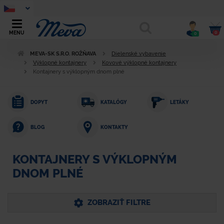
0
MENU
0
MEVA-SK S.R.O. ROŽŇAVA
Dielenské vybavenie
Výklopné kontajnery
Kovové výklopné kontajnery
Kontajnery s výklopným dnom plné
DOPYT
KATALÓGY
LETÁKY
KONTAKTY
BLOG
KONTAJNERY S VÝKLOPNÝM
DNOM PLNÉ
ZOBRAZIŤ FILTRE