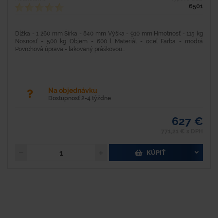
6501
Dĺžka - 1 260 mm Šírka - 840 mm Výška - 910 mm Hmotnosť - 115 kg
Nosnosť - 500 kg Objem - 600 l Materiál - oceľ Farba - modrá
Povrchová úprava - lakovaný práškovou...
Na objednávku
Dostupnosť 2-4 týždne
627 €
771,21 € s DPH
KÚPIŤ