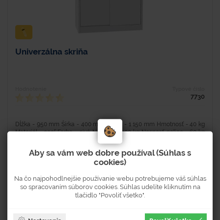
Univerzálna skriňa
Hodnotenie
Typové číslo
7730
Dĺžka - 950 mm Šírka - 400 mm Výška - 1 150 mm Hmotnosť - 40 kg
Materiál - oceľ Farba - sivá Nosnosť - 300 kg Nosnosť police - 60 kg
Počet políc - 2 - Povrchová úprava -...
Aby sa vám web dobre používal (Súhlas s
cookies)
Na čo najpohodlnejšie používanie webu potrebujeme váš súhlas
Na objednávku
so spracovaním súborov cookies. Súhlas udelíte kliknutím na
Dostupnosť 2-4 týždne
tlačidlo "Povoliť všetko".
366 €