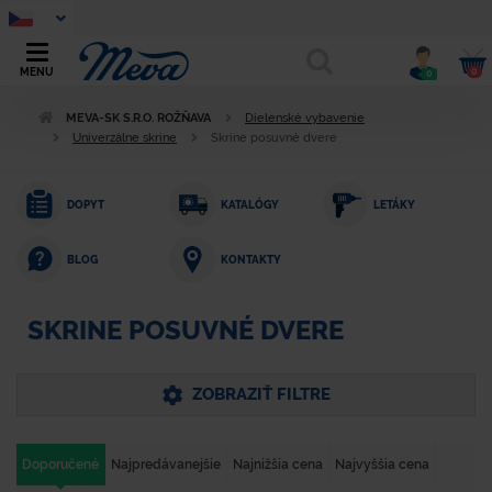
0
MENU
0
MEVA-SK S.R.O. ROŽŇAVA
Dielenské vybavenie
Univerzálne skrine
Skrine posuvné dvere
DOPYT
KATALÓGY
LETÁKY
KONTAKTY
BLOG
SKRINE POSUVNÉ DVERE
ZOBRAZIŤ FILTRE
Doporučené
Najpredávanejšie
Najnižšia cena
Najvyššia cena