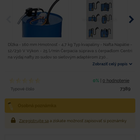
Dĺžka - 160 mm Hmotnosť - 4,7 kg Typ kvapaliny - Nafta Napätie -
12/230 V Výkon - 25 l/min Čerpacia súprava s čerpadlom Centri
na výdaj nafty zo sudov so sieťovým adaptérom 230...
Zobraziť celý popis
0%
|
0 hodnotenie
7389
Typové číslo
Osobná poznámka
Zaregistrujte sa
a získate možnosť zapisovať si poznámky