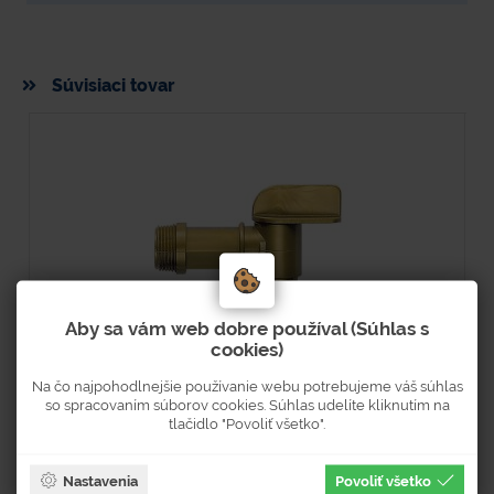
Súvisiaci tovar
Aby sa vám web dobre používal (Súhlas s
cookies)
Sudový kohút
S
Na čo najpohodlnejšie používanie webu potrebujeme váš súhlas
so spracovaním súborov cookies. Súhlas udelíte kliknutím na
tlačidlo "Povoliť všetko".
Hodnotenie
Typové číslo
H
1281
Nastavenia
Povoliť všetko