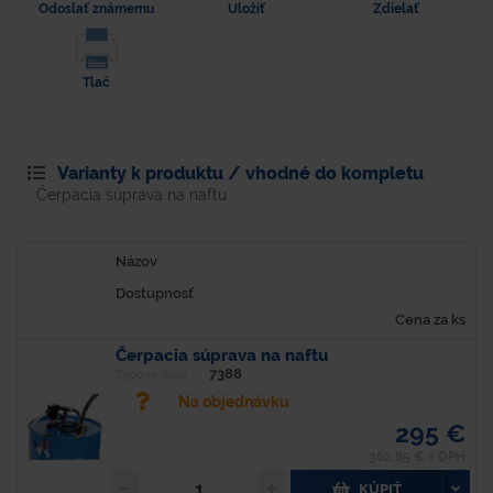
Odoslať známemu
Uložiť
Zdielať
Tlač
Varianty k produktu / vhodné do kompletu
Čerpacia súprava na naftu
Názov
Dostupnosť
Cena za ks
Čerpacia súprava na naftu
7388
Typové číslo
Na objednávku
295 €
362,85 € s DPH
KÚPIŤ