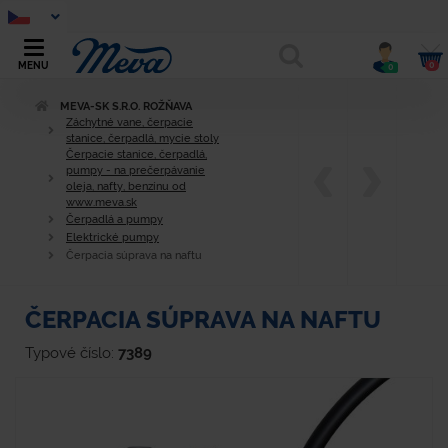
0
MENU
0
MEVA-SK S.R.O. ROŽŇAVA
Záchytné vane, čerpacie
stanice, čerpadlá, mycie stoly
Čerpacie stanice, čerpadlá,
pumpy - na prečerpávanie
oleja, nafty, benzínu od
www.meva.sk
Čerpadlá a pumpy
Elektrické pumpy
Čerpacia súprava na naftu
ČERPACIA SÚPRAVA NA NAFTU
Typové číslo:
7389