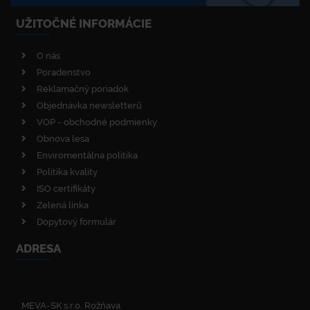
UŽITOČNÉ INFORMÁCIE
O nás
Poradenstvo
Reklamačný poriadok
Objednávka newsletterů
VOP - obchodné podmienky
Obnova lesa
Enviromentálna politika
Politika kvality
ISO certifikáty
Zelená linka
Dopytový formulár
ADRESA
MEVA-SK s.r.o. Rožňava