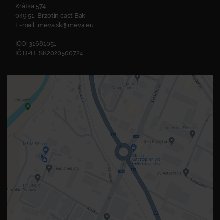
Krátka 574
049 51, Brzotín časť Bak
E-mail:
meva.sk@meva.eu
IČO: 31681051
IČ DPH: SK2020500724