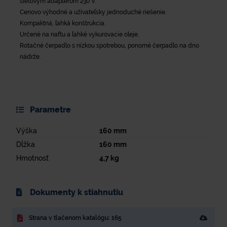
sieťovým adaptérom 230 V.
Cenovo výhodné a užívateľsky jednoduché riešenie.
Kompaktná, ľahká konštrukcia.
Určené na naftu a ľahké vykurovacie oleje.
Rotačné čerpadlo s nízkou spotrebou, ponorné čerpadlo na dno
nádrže.
Parametre
Výška
160
mm
Dĺžka
160
mm
Hmotnosť
4,7
kg
Dokumenty k stiahnutiu
Strana v tlačenom katalógu: 165