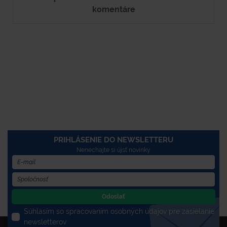
komentáre
PRIHLÁSENIE DO NEWSLETTERU
Nenechajte si újsť novinky
Odoslať
Súhlasím so spracovaním osobných údajov pre zasielanie
newsletterov