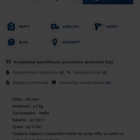
DOPYT
KATALÓGY
LETÁKY
KONTAKTY
BLOG
Kompletné špecifikácie, parametre. technické listy
Dokumenty k stiahnutiu
(1)
Súvisiaci tovar
(5)
Dopytový formulár
Komentár a hodnotenie
(0)
Dĺžka - 160 mm
Hmotnosť - 4,7 kg
Typ kvapaliny - Nafta
Napätie - 12/230 V
Výkon - 25 l/min
Čerpacia súprava s čerpadlom Centri na výdaj nafty zo sudov so