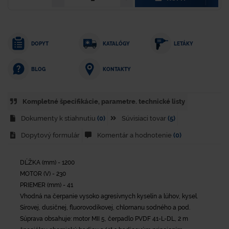
DOPYT
KATALÓGY
LETÁKY
KONTAKTY
BLOG
Kompletné špecifikácie, parametre. technické listy
Dokumenty k stiahnutiu
(0)
Súvisiaci tovar
(5)
Dopytový formulár
Komentár a hodnotenie
(0)
DĹŽKA (mm) - 1200
MOTOR (V) - 230
PRIEMER (mm) - 41
Vhodná na čerpanie vysoko agresívnych kyselín a lúhov, kysel.
Sírovej, dusičnej, fluorovodíkovej, chlornanu sodného a pod.
Súprava obsahuje: motor MII 5, čerpadlo PVDF 41-L-DL, 2 m