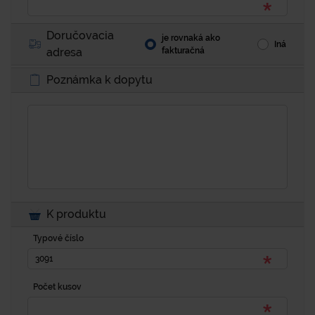
Doručovacia
je rovnaká ako
Iná
adresa
fakturačná
Poznámka k dopytu
K produktu
Typové číslo
Počet kusov