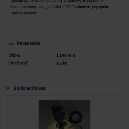
špeciálnu chemickú hadicu 3/4" s hadicovým pripojením,
hodicové spony, výdajnú pištoľ z PVDF s otočným pripojením,
sudový adaptér
Parametre
Dĺžka
1 200
mm
Hmotnosť
5,4
kg
Súvisiaci tovar