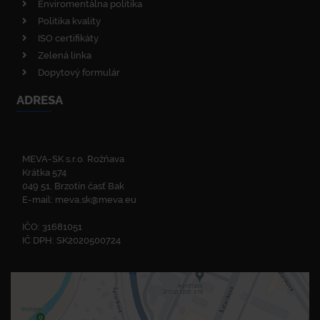
Enviromentálna politika
Politika kvality
ISO certifikáty
Zelená linka
Dopytový formulár
ADRESA
MEVA-SK s.r.o. Rožňava
Krátka 574
049 51, Brzotín časť Bak
E-mail:
meva.sk@meva.eu
IČO: 31681051
IČ DPH: SK2020500724