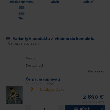
Odoslať známemu
Uložiť
Zdielať
Tlač
Varianty k produktu / vhodné do kompletu
Čerpacia súprava 4
Názov
Dostupnosť
Cena za ks
Čerpacia súprava 4
3090
Typové číslo
Na objednávku
2 890 €
3 554,70 € s DPH
KÚPIŤ