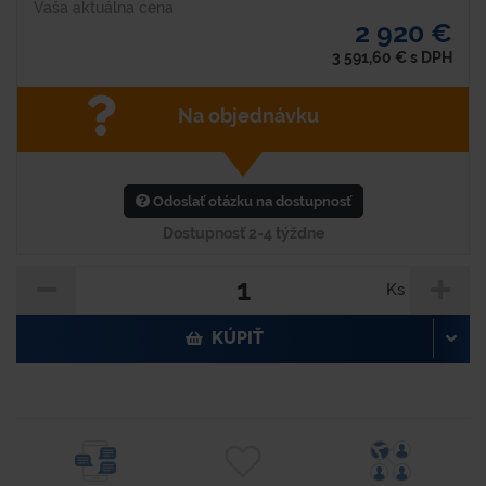
Vaša aktuálna cena
2 920 €
3 591,60
€
s DPH
Na objednávku
Odoslať otázku na dostupnosť
Dostupnosť 2-4 týždne
Ks
KÚPIŤ