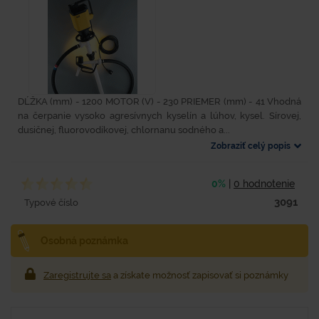
DĹŽKA (mm) - 1200 MOTOR (V) - 230 PRIEMER (mm) - 41 Vhodná
na čerpanie vysoko agresívnych kyselín a lúhov, kysel. Sírovej,
dusičnej, fluorovodíkovej, chlornanu sodného a...
Zobraziť celý popis
0%
|
0 hodnotenie
3091
Typové číslo
Osobná poznámka
Zaregistrujte sa
a získate možnosť zapisovať si poznámky