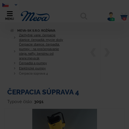
0
MENU
0
MEVA-SK S.R.O. ROŽŇAVA
Záchytné vane, čerpacie
stanice, čerpadlá, mycie stoly
Čerpacie stanice, čerpadlá,
pumpy - na prečerpávanie
oleja, nafty, benzínu od
www.meva.sk
Čerpadlá a pumpy
Elektrické pumpy
Čerpacia súprava 4
ČERPACIA SÚPRAVA 4
Typové číslo:
3091