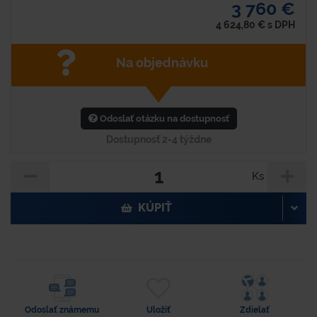
3 760 €
4 624,80
€
s DPH
Na objednávku
Odoslať otázku na dostupnosť
Dostupnosť 2-4 týždne
Ks
KÚPIŤ
Odoslať známemu
Uložiť
Zdielať