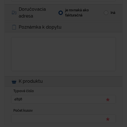
Doručovacia
je rovnaká ako
Iná
adresa
fakturačná
Poznámka k dopytu
K produktu
Typové číslo
Počet kusov