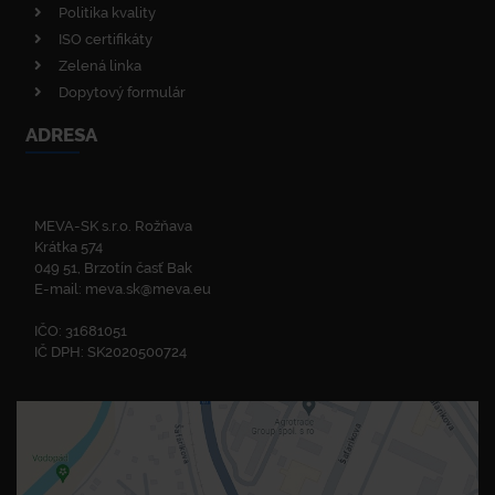
Politika kvality
ISO certifikáty
Zelená linka
Dopytový formulár
ADRESA
MEVA-SK s.r.o. Rožňava
Krátka 574
049 51, Brzotín časť Bak
E-mail:
meva.sk@meva.eu
IČO: 31681051
IČ DPH: SK2020500724