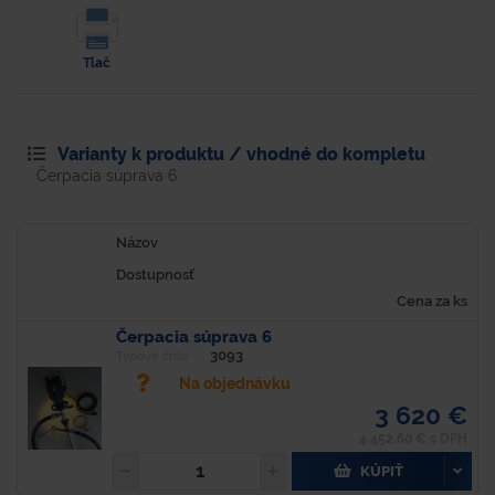
Tlač
Varianty k produktu / vhodné do kompletu
Čerpacia súprava 6
Názov
Dostupnosť
Cena za ks
Čerpacia súprava 6
3093
Typové číslo
Na objednávku
3 620 €
4 452,60 € s DPH
KÚPIŤ