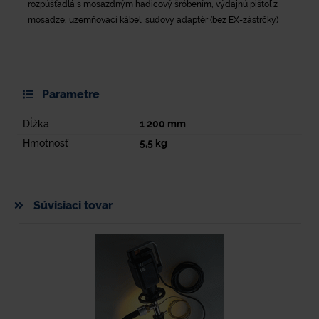
rozpúšťadlá s mosazdným hadicový šróbením, výdajnú pištoľ z
mosadze, uzemňovací kábel, sudový adaptér (bez EX-zástrčky)
Parametre
Dĺžka
1 200
mm
Hmotnosť
5,5
kg
Súvisiaci tovar