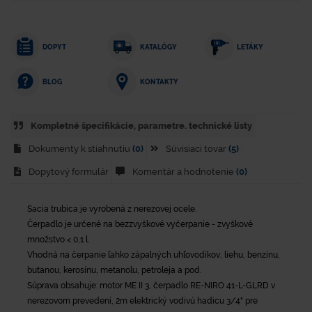
DOPYT
KATALÓGY
LETÁKY
KONTAKTY
BLOG
Kompletné špecifikácie, parametre. technické listy
Dokumenty k stiahnutiu
(0)
Súvisiaci tovar
(5)
Dopytový formulár
Komentár a hodnotenie
(0)
Sacia trubica je vyrobená z nerezovej ocele.
Čerpadlo je určené na bezzvyškové vyčerpanie - zvyškové
množstvo < 0,1 l.
Vhodná na čerpanie ľahko zápalných uhľovodíkov, liehu, benzínu,
butanou, kerosínu, metanolu, petroleja a pod.
Súprava obsahuje: motor ME II 3, čerpadlo RE-NIRO 41-L-GLRD v
nerezovom prevedení, 2m elektrický vodivú hadicu 3/4" pre