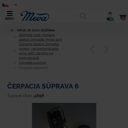
0
MENU
0
MEVA-SK S.R.O. ROŽŇAVA
Záchytné vane, čerpacie
stanice, čerpadlá, mycie stoly
Čerpacie stanice, čerpadlá,
pumpy - na prečerpávanie
oleja, nafty, benzínu od
www.meva.sk
Čerpadlá a pumpy
Čerpacia súprava 6
ČERPACIA SÚPRAVA 6
Typové číslo:
4898