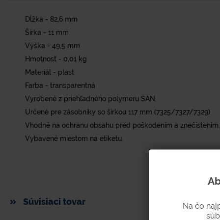
Dĺžka - 82,6 mm
Šírka - 11 mm
Výška - 49,5 mm
Hmotnosť - 0,01 kg
Materiál - plast
Farba - transparentná
Vyrobené z priehľadného polymeru SAN.
Určené pre zásobníky so šírkou 117 mm (7325/7327/7329)
Vhodné na ochranu obsahu pred poškodením a znečistením.
Vybavené miestom na etiketu.
Ab
Súvisiaci tovar
Na čo naj
súb