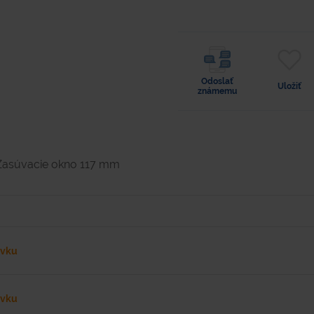
Odoslať
Uložiť
známemu
Zasúvacie okno 117 mm
ávku
ávku