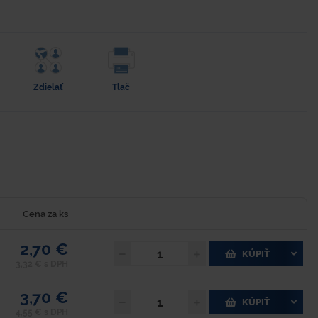
Zdielať
Tlač
Cena za ks
2,70 €
KÚPIŤ
3,32 € s DPH
3,70 €
KÚPIŤ
4,55 € s DPH