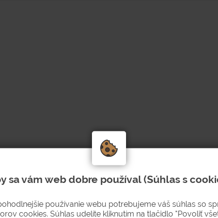
y sa vám web dobre používal (Súhlas s cooki
pohodlnejšie používanie webu potrebujeme váš súhlas so s
orov cookies. Súhlas udelíte kliknutím na tlačidlo "Povoliť všet