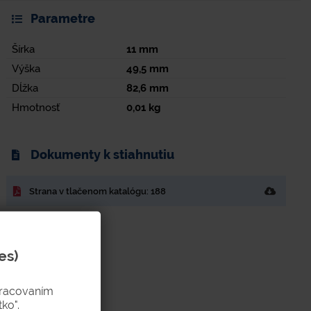
Parametre
Šírka
11
mm
Výška
49,5
mm
Dĺžka
82,6
mm
Hmotnosť
0,01
kg
Dokumenty k stiahnutiu
Strana v tlačenom katalógu: 188
es)
pracovaním
ko".