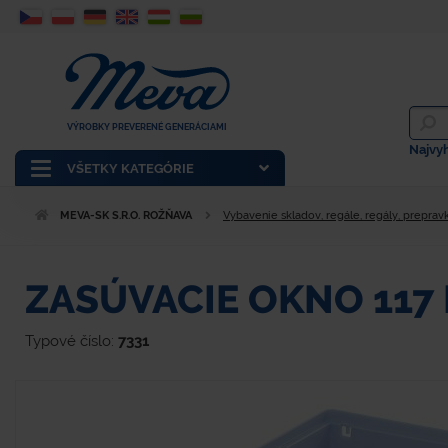
VÝROBKY PREVERENÉ GENERÁCIAMI
Najvy
VŠETKY KATEGÓRIE
MEVA-SK S.R.O. ROŽŇAVA
Vybavenie skladov, regále, regály, prepravk
ZASÚVACIE OKNO 117
Typové číslo:
7331