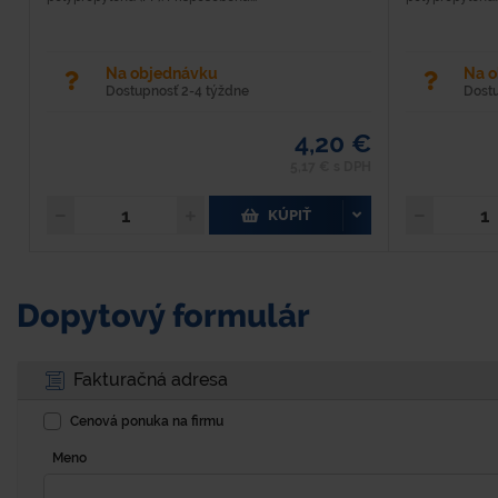
Na objednávku
Na 
Dostupnosť 2-4 týždne
Dost
4,20 €
5,17 € s DPH
KÚPIŤ
Dopytový formulár
Fakturačná adresa
Cenová ponuka na firmu
Meno