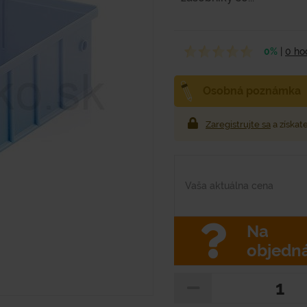
0%
|
0 ho
Osobná poznámka
Zaregistrujte sa
a získat
Vaša aktuálna cena
Na
objedn