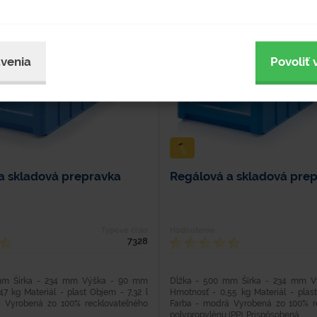
venia
Povoliť 
a skladová prepravka
Regálová a skladová pre
Typové číslo
Hodnotenie
7328
mm Šírka - 234 mm Výška - 90 mm
Dĺžka - 500 mm Šírka - 234 mm 
7 kg Materiál - plast Objem - 7,32 l
Hmotnosť - 0,55 kg Materiál - plast
 Vyrobená zo 100% recklovateľného
Farba - modrá Vyrobená zo 100% r
.
polypropylénu (PP). Prispôsobená...