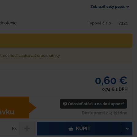
Zobraziť celý popis
7331
dnotenie
Typové číslo
e možnosť zapisovať si poznámky
0,60 €
0,74
€
s DPH
Odoslať otázku na dostupnosť
ávku
Dostupnosť 2-4 týždne
KÚPIŤ
Ks