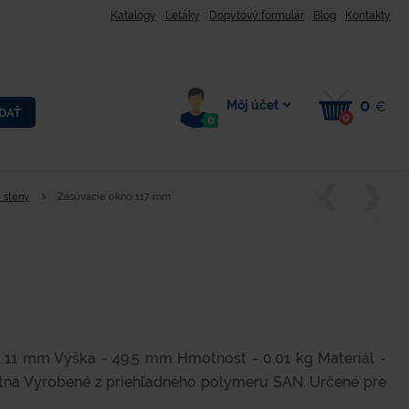
Katalogy
Letáky
Dopytový formulár
Blog
Kontakty
0
Môj účet
€
DAŤ
0
0
 steny
Zasúvacie okno 117 mm
- 11 mm Výška - 49,5 mm Hmotnosť - 0,01 kg Materiál -
ntná Vyrobené z priehľadného polymeru SAN. Určené pre