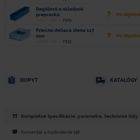
Regálová a skladová
prepravka
Na objedn
7329
Typové číslo
Priečna deliaca stena 117
mm
Na objedn
7333
Typové číslo
DOPYT
KATALÓGY
Kompletné špecifikácie, parametre. technické listy
Komentár a hodnotenie
(0)