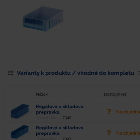
Varianty k produktu / vhodné do kompletu
Názov
Dostupnosť
Regálová a skladová
prepravka
Na objedn
7325
Typové číslo
Regálová a skladová
prepravka
Na objedn
7327
Typové číslo