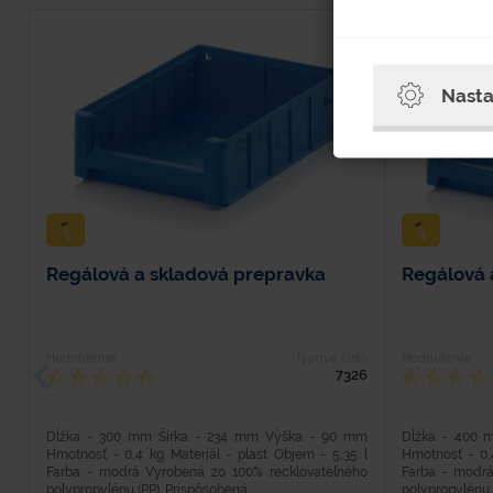
Nasta
Regálová a skladová prepravka
Regálová 
Hodnotenie
Typové číslo
Hodnotenie
7326
Dĺžka - 300 mm Šírka - 234 mm Výška - 90 mm
Dĺžka - 400 
Hmotnosť - 0,4 kg Materiál - plast Objem - 5,35 l
Hmotnosť - 0,4
Farba - modrá Vyrobená zo 100% recklovateľného
Farba - modrá
polypropylénu (PP). Prispôsobená...
polypropylénu..