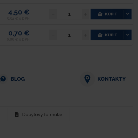
4,50 €
KÚPIŤ
5,54 € s DPH
0,70 €
KÚPIŤ
0,86 € s DPH
BLOG
KONTAKTY
Dopytový formulár