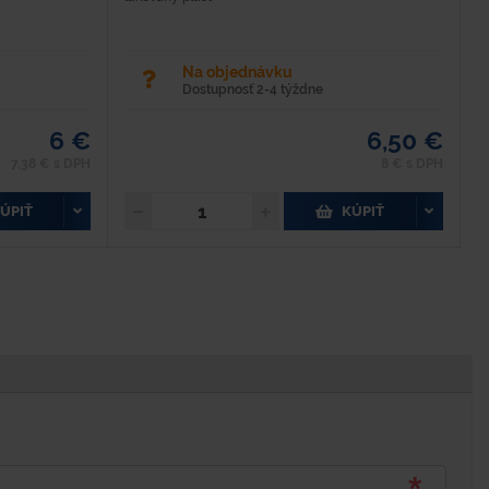
Na objednávku
Dostupnosť 2-4 týždne
6 €
6,50 €
7,38 € s DPH
8 € s DPH
ÚPIŤ
KÚPIŤ