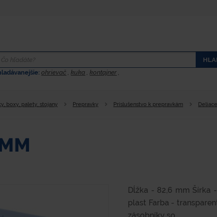
HLA
hladávanejšie:
ohrievač
,
kuka
,
kontajner
,
y, boxy, palety, stojany
Prepravky
Príslušenstvo k prepravkám
Deliace
 MM
Dĺžka - 82,6 mm Šírka 
plast Farba - transpare
zásobníky so...