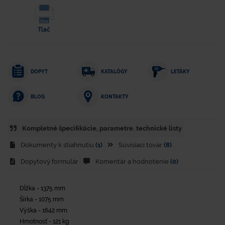
Tlač
DOPYT
KATALÓGY
LETÁKY
KONTAKTY
BLOG
Kompletné špecifikácie, parametre. technické listy
Dokumenty k stiahnutiu
(1)
Súvisiaci tovar
(8)
Dopytový formulár
Komentár a hodnotenie
(0)
Dĺžka - 1375 mm
Šírka - 1075 mm
Výška - 1642 mm
Hmotnosť - 121 kg