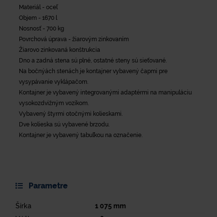
Materiál - oceľ
Objem - 1670 l
Nosnosť - 700 kg
Povrchová úprava - žiarovým zinkovaním
Žiarovo zinkovaná konštrukcia
Dno a zadná stena sú plné, ostatné steny sú sieťované.
Na bočnýách stenách je kontajner vybavený čapmi pre
vysypávanie vyklápačom.
Kontajner je vybavený integrovanými adaptérmi na manipuláciu
vysokozdvižným vozíkom.
Vybavený štyrmi otočnými kolieskami.
Dve kolieska sú vybavené brzodu.
Kontajner je vybavený tabuľkou na označenie.
Parametre
Šírka
1 075
mm