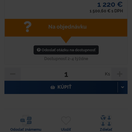
1 220 €
1 500,60
€
s DPH
Na objednávku
Odoslať otázku na dostupnosť
Dostupnosť 2-4 týždne
Ks
KÚPIŤ
Odoslať známemu
Uložiť
Zdielať