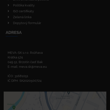
Politika kvality
ISO certifikáty
Zelená linka
Dopytový formulár
ADRESA
MEVA-SK s.r.o. Rožňava
Krátka 574
049 51, Brzotín časť Bak
E-mail:
meva.sk@meva.eu
IČO: 31681051
IČ DPH: SK2020500724