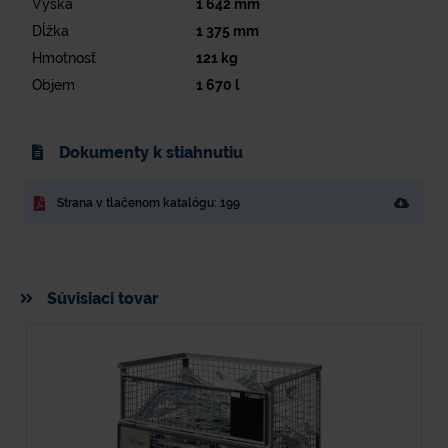
Výška
1 642
mm
Dĺžka
1 375
mm
Hmotnosť
121
kg
Objem
1 670
l
Dokumenty k stiahnutiu
Strana v tlačenom katalógu: 199
Súvisiaci tovar