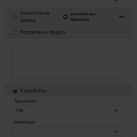
Doručovacia
je rovnaká ako
Iná
adresa
fakturačná
Poznámka k dopytu
K produktu
Typové číslo
Počet kusov