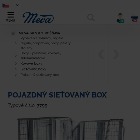
0
MENU
0
MEVA-SK S.R.O. ROŽŇAVA
Vybavenie skladov, regále,
regály, prepravky, boxy, palety,
stojany
Boxy - plastové, kovové,
sklolaminátové
Kovové boxy
Sieťované boxy
Pojazdný sieťovaný box
POJAZDNÝ SIEŤOVANÝ BOX
Typové číslo:
7799