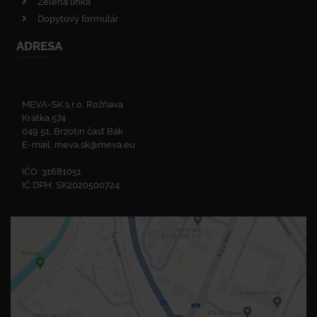
Zelená linka
Dopytový formulár
ADRESA
MEVA-SK s.r.o. Rožňava
Krátka 574
049 51, Brzotín časť Bak
E-mail:
meva.sk@meva.eu
IČO: 31681051
IČ DPH: SK2020500724