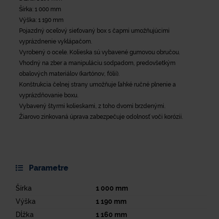
Šírka: 1 000 mm
Výška: 1 190 mm
Pojazdný oceľový sieťovaný box s čapmi umožňujúcimi
vyprázdnenie vyklápačom.
Vyrobený o ocele. Kolieska sú vybavené gumovou obručou.
Vhodný na zber a manipuláciu sodpadom, predovšetkým
obalových materiálov (kartónov, fólií).
Konštrukcia čelnej strany umožňuje ľahké ručné plnenie a
vyprázdňovanie boxu.
Vybavený štyrmi kolieskami, z toho dvomi brzdenými.
Žiarovo zinkovaná úprava zabezpečuje odolnosť voči korózii.
Parametre
Šírka
1 000
mm
Výška
1 190
mm
Dĺžka
1 160
mm