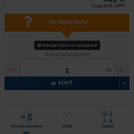
1 044,27
€
s DPH
Na objednávku
Odoslať otázku na dostupnosť
Dostupnosť 2-4 týždne
Ks
KÚPIŤ
Odoslať známemu
Uložiť
Zdielať