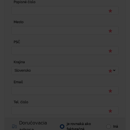
Popisné číslo
Mesto
PSČ
Krajina
Slovensko
Email
Tel. číslo
Doručovacia
je rovnaká ako
Iná
adresa
fakturačná