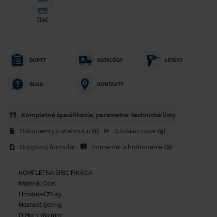
Tlač
DOPYT
KATALÓGY
LETÁKY
KONTAKTY
BLOG
Kompletné špecifikácie, parametre. technické listy
Dokumenty k stiahnutiu
(1)
Súvisiaci tovar
(9)
Dopytový formulár
Komentár a hodnotenie
(0)
KOMPLETNÁ ŠPECIFIKÁCIA
Materiál: Oceľ
Hmotnosť:70 kg
Nosnosť: 500 kg
Dĺžka: 1 160 mm