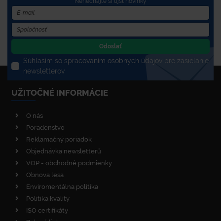
Nenechajte si újsť novinky
Odoslať
Súhlasím so spracovaním osobných údajov pre zasielanie
newsletterov
UŽITOČNÉ INFORMÁCIE
O nás
Poradenstvo
Reklamačný poriadok
Objednávka newsletterů
VOP - obchodné podmienky
Obnova lesa
Enviromentálna politika
Politika kvality
ISO certifikáty