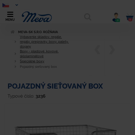
0
MENU
0
MEVA-SK S.R.O. ROŽŇAVA
Vybavenie skladov, regále,
regály, prepravky, boxy, palety,
stojany
Boxy - plastové, kovové,
sklolaminátové
Špeciálne boxy
Pojazdný sieťovaný box
POJAZDNÝ SIEŤOVANÝ BOX
Typové číslo:
3236