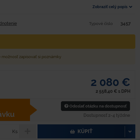
Zobraziť celý popis
3457
dnotenie
Typové číslo
e možnosť zapisovať si poznámky
2 080 €
2 558,40
€
s DPH
Odoslať otázku na dostupnosť
ávku
Dostupnosť 2-4 týždne
KÚPIŤ
Ks