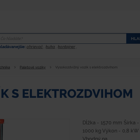
HLA
hladávanejšie:
ohrievač
,
kuka
,
kontajner
,
chnika
Paletové vozíky
Vysokozdvižný vozík s elektrozdvihom
ÍK S ELEKTROZDVIHOM
Dĺžka - 1570 mm Šírka 
1000 kg Výkon - 0,8 kW 
Vhodný na...