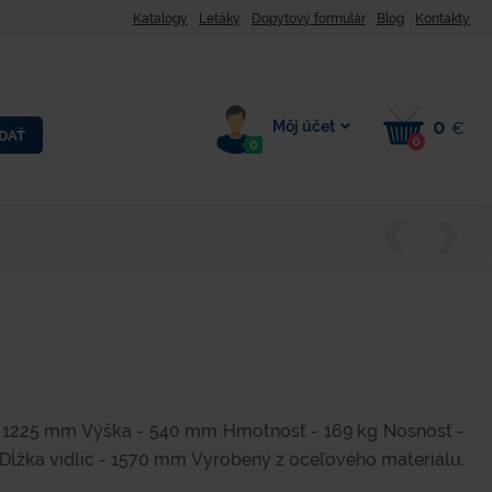
Katalogy
Letáky
Dopytový formulár
Blog
Kontakty
0
Môj účet
€
DAŤ
0
0
- 1225 mm Výška - 540 mm Hmotnosť - 169 kg Nosnosť -
Dĺžka vidlíc - 1570 mm Vyrobený z oceľového materiálu.