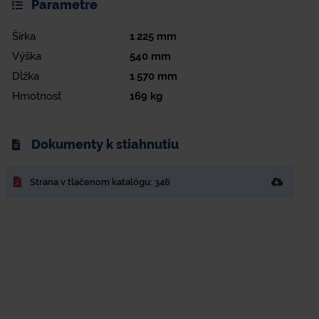
Parametre
Šírka
1 225
mm
Výška
540
mm
Dĺžka
1 570
mm
Hmotnosť
169
kg
Dokumenty k stiahnutiu
Strana v tlačenom katalógu: 346