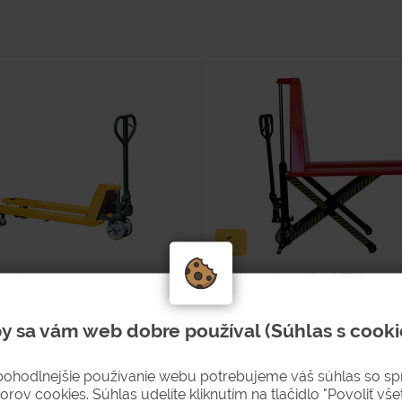
ozík
Vidlicový vozík - VZV
y sa vám web dobre používal (Súhlas s cooki
Typové číslo
Hodnotenie
3102
pohodlnejšie používanie webu potrebujeme váš súhlas so s
orov cookies. Súhlas udelíte kliknutím na tlačidlo "Povoliť všet