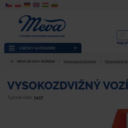
VÝROBKY PREVERENÉ GENERÁCIAMI
Najvy
VŠETKY KATEGÓRIE
MEVA-SK S.R.O. ROŽŇAVA
Manipulačná technika
Manipulačná te
VYSOKOZDVIŽNÝ VOZ
Typové číslo:
3457