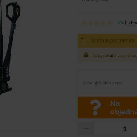
0%
|
0 ho
Osobná poznámka
Zaregistrujte sa
a získat
Vaša aktuálna cena
Na
objedn