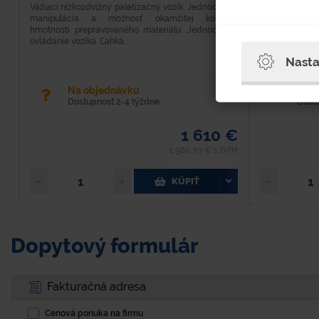
Vážiaci nízkozdvižný paletizačný vozík. Jednoduchá
Dĺžka vidlíc 
manipulácia a možnosť okamžitej kontroly
na manipuláciu
hmotnosti prepravovaného materiálu. Jednoduché
vybavený oto
ovládanie vozíka. Ľahká...
pojazdovými ko
Nasta
Na objednávku
Na 
Dostupnosť 2-4 týždne
Dost
1 610 €
1 980,30 € s DPH
KÚPIŤ
Dopytový formulár
Fakturačná adresa
Cenová ponuka na firmu