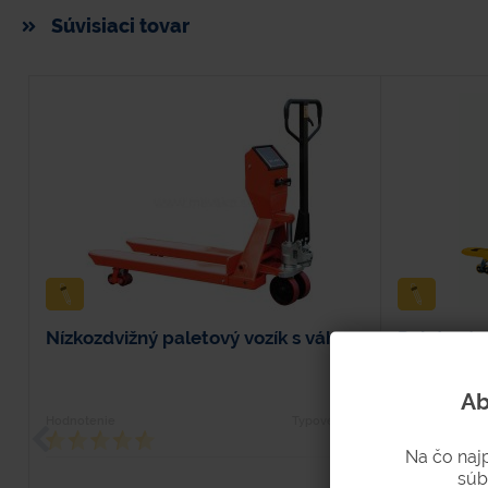
Súvisiaci tovar
Nízkozdvižný paletový vozík s váhou
Paletový v
Ab
Hodnotenie
Typové číslo
Hodnotenie
3101
Na čo naj
súb