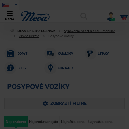
0
MENU
0
MEVA-SK S.R.O. ROŽŇAVA
Vybavenie miest a obcí - mobiliár
Zimná údržba
Posypové vozíky
DOPYT
KATALÓGY
LETÁKY
KONTAKTY
BLOG
POSYPOVÉ VOZÍKY
ZOBRAZIŤ FILTRE
Doporučené
Najpredávanejšie
Najnižšia cena
Najvyššia cena