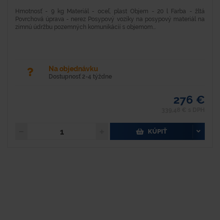
Hmotnosť - 9 kg Materiál - oceľ, plast Objem - 20 l Farba - žltá
Povrchová úprava - nerez Posypový vozíky na posypový materiál na
zimnú údržbu pozemných komunikácií s objemom...
Na objednávku
Dostupnosť 2-4 týždne
276 €
339,48 € s DPH
KÚPIŤ