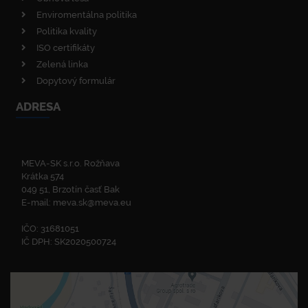
Enviromentálna politika
Politika kvality
ISO certifikáty
Zelená linka
Dopytový formulár
ADRESA
MEVA-SK s.r.o. Rožňava
Krátka 574
049 51, Brzotín časť Bak
E-mail:
meva.sk@meva.eu
IČO: 31681051
IČ DPH: SK2020500724