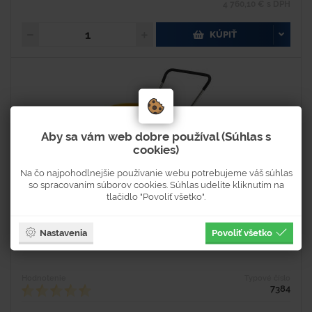
4 760,10 € s DPH
KÚPIŤ
Aby sa vám web dobre používal (Súhlas s
cookies)
Na čo najpohodlnejšie používanie webu potrebujeme váš súhlas
so spracovaním súborov cookies. Súhlas udelíte kliknutím na
tlačidlo "Povoliť všetko".
Posypový vozík
Nastavenia
Povoliť všetko
Hodnotenie
Typové číslo
7384