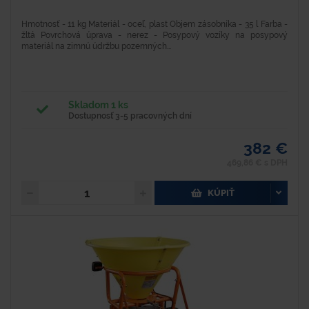
Hmotnosť - 11 kg Materiál - oceľ, plast Objem zásobníka - 35 l Farba -
žltá Povrchová úprava - nerez - Posypový vozíky na posypový
materiál na zimnú údržbu pozemných...
Skladom 1 ks
Dostupnosť 3-5 pracovných dní
382 €
469,86 € s DPH
KÚPIŤ