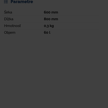
Parametre
Šírka
600
mm
Dĺžka
800
mm
Hmotnosť
0,3
kg
Objem
60
l