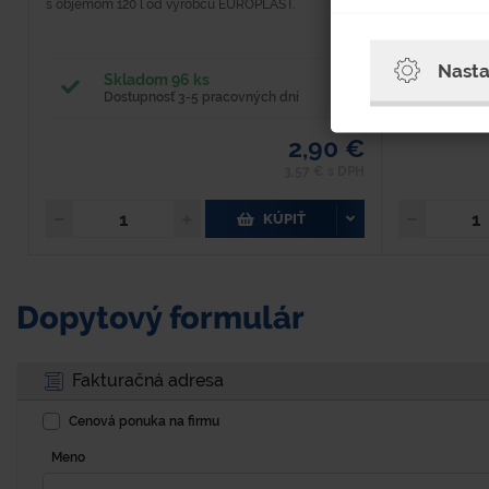
s objemom 120 l od výrobcu EUROPLAST.
vystuženia vo v
Nasta
Skladom 96 ks
Skla
Dostupnosť 3-5 pracovných dní
Dost
2,90 €
3,57 € s DPH
KÚPIŤ
Dopytový formulár
Fakturačná adresa
Cenová ponuka na firmu
Meno