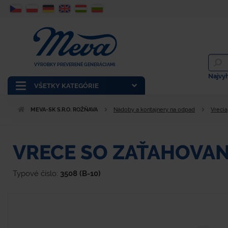
VÝROBKY PREVERENÉ GENERÁCIAMI
Najvy
VŠETKY KATEGÓRIE
MEVA-SK S.R.O. ROŽŇAVA
Nádoby a kontajnery na odpad
Vrecia
VRECE SO ZAŤAHOVANÍ
Typové číslo:
3508 (B-10)