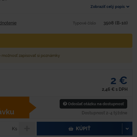
Zobraziť celý popis
3508 (B-10)
dnotenie
Typové číslo
e možnosť zapisovať si poznámky
2 €
2,46
€
s DPH
Odoslať otázku na dostupnosť
ávku
Dostupnosť 2-4 týždne
KÚPIŤ
Ks