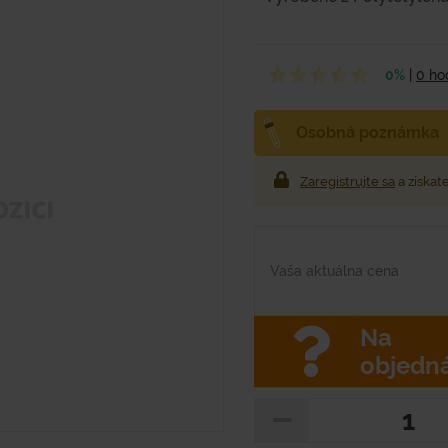
0%
|
0 ho
Osobná poznámka
Zaregistrujte sa
a získat
Vaša aktuálna cena
Na
objedn