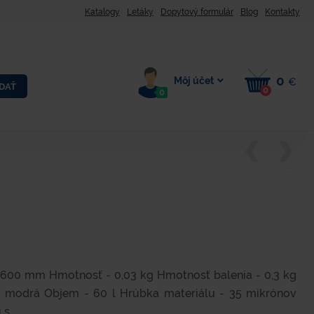
Katalogy
Letáky
Dopytový formulár
Blog
Kontakty
0
Môj účet
€
DAŤ
0
0
 600 mm Hmotnosť - 0,03 kg Hmotnosť balenia - 0,3 kg
- modrá Objem - 60 l Hrúbka materiálu - 35 mikrónov
s...