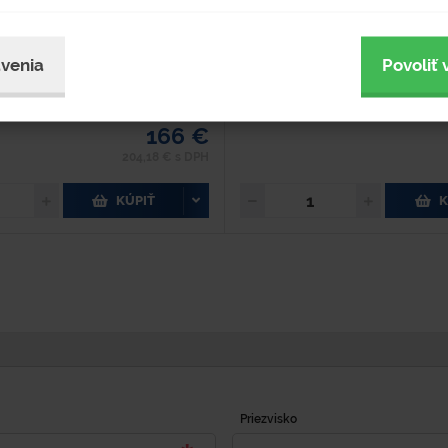
nútri každého...
Vhodné vrece - typ 1077.
venia
Povoliť 
dom 15 ks
Skladom 35 ks
upnosť 3-5 pracovných dní
Dostupnosť 3-5 pracovných
166 €
204,18 € s DPH
KÚPIŤ
K
Priezvisko