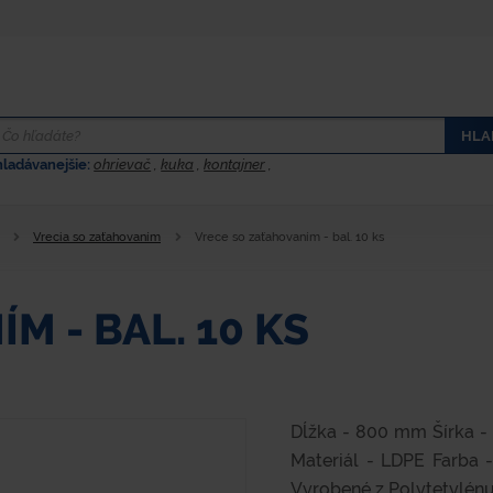
HLA
hladávanejšie:
ohrievač
,
kuka
,
kontajner
,
Vrecia so zaťahovaním
Vrece so zaťahovaním - bal. 10 ks
M - BAL. 10 KS
Dĺžka - 800 mm Šírka -
Materiál - LDPE Farba 
Vyrobené z Polytetylénu 