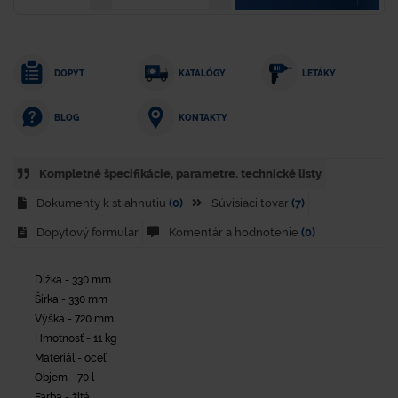
DOPYT
KATALÓGY
LETÁKY
KONTAKTY
BLOG
Kompletné špecifikácie, parametre. technické listy
Dokumenty k stiahnutiu
(0)
Súvisiaci tovar
(7)
Dopytový formulár
Komentár a hodnotenie
(0)
Dĺžka - 330 mm
Šírka - 330 mm
Výška - 720 mm
Hmotnosť - 11 kg
Materiál - oceľ
Objem - 70 l
Farba - žltá