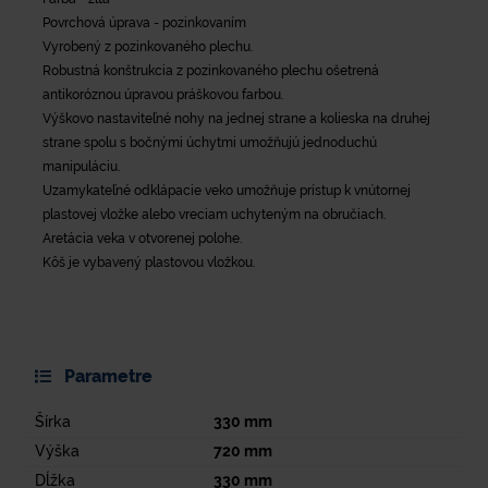
Povrchová úprava - pozinkovaním
Vyrobený z pozinkovaného plechu.
Robustná konštrukcia z pozinkovaného plechu ošetrená
antikoróznou úpravou práškovou farbou.
Výškovo nastaviteľné nohy na jednej strane a kolieska na druhej
strane spolu s bočnými úchytmi umožňujú jednoduchú
manipuláciu.
Uzamykateľné odklápacie veko umožňuje prístup k vnútornej
plastovej vložke alebo vreciam uchyteným na obručiach.
Aretácia veka v otvorenej polohe.
Kôš je vybavený plastovou vložkou.
Parametre
Šírka
330
mm
Výška
720
mm
Dĺžka
330
mm