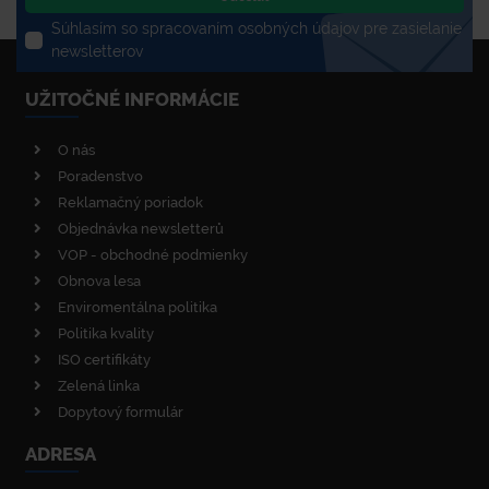
Súhlasím so spracovaním osobných údajov pre zasielanie
newsletterov
UŽITOČNÉ INFORMÁCIE
O nás
Poradenstvo
Reklamačný poriadok
Objednávka newsletterů
VOP - obchodné podmienky
Obnova lesa
Enviromentálna politika
Politika kvality
ISO certifikáty
Zelená linka
Dopytový formulár
ADRESA