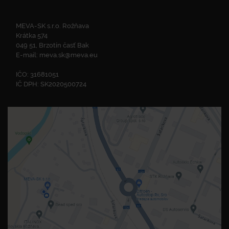
MEVA-SK s.r.o. Rožňava
Krátka 574
049 51, Brzotín časť Bak
E-mail:
meva.sk@meva.eu
IČO: 31681051
IČ DPH: SK2020500724