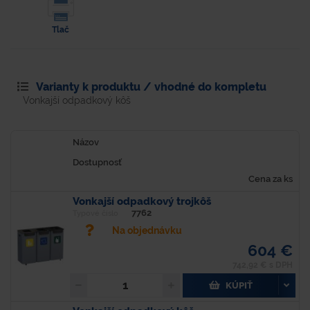
Tlač
Varianty k produktu / vhodné do kompletu
Vonkajší odpadkový kôš
Názov
Dostupnosť
Cena za ks
Vonkajší odpadkový trojkôš
7762
Typové číslo
Na objednávku
604 €
742,92 € s DPH
KÚPIŤ