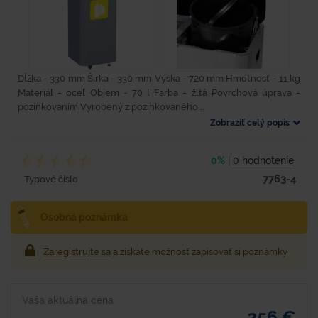
Dĺžka - 330 mm Šírka - 330 mm Výška - 720 mm Hmotnosť - 11 kg
Materiál - oceľ Objem - 70 l Farba - žltá Povrchová úprava -
pozinkovaním Vyrobený z pozinkovaného...
Zobraziť celý popis
0%
|
0 hodnotenie
7763-4
Typové číslo
Osobná poznámka
Zaregistrujte sa
a získate možnosť zapisovať si poznámky
Vaša aktuálna cena
256 €