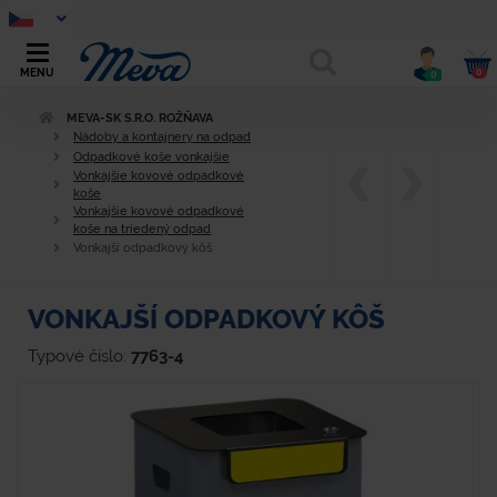
0
MENU
0
MEVA-SK S.R.O. ROŽŇAVA
Nádoby a kontajnery na odpad
Odpadkové koše vonkajšie
Vonkajšie kovové odpadkové
koše
Vonkajšie kovové odpadkové
koše na triedený odpad
Vonkajší odpadkový kôš
VONKAJŠÍ ODPADKOVÝ KÔŠ
Typové číslo:
7763-4