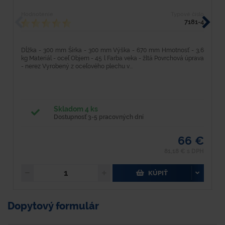
Hodnotenie
Typové číslo
H
7181-4
Dĺžka - 300 mm Šírka - 300 mm Výška - 670 mm Hmotnosť - 3,6
D
kg Materiál - oceľ Objem - 45 l Farba veka - žltá Povrchová úprava
k
- nerez Vyrobený z oceľového plechu v...
pr
Skladom 4 ks
Dostupnosť 3-5 pracovných dní
66 €
81,18 € s DPH
KÚPIŤ
Dopytový formulár