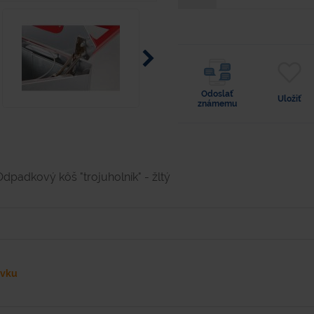
Odoslať
Uložiť
známemu
Odpadkový kôš "trojuholník" - žltý
ávku