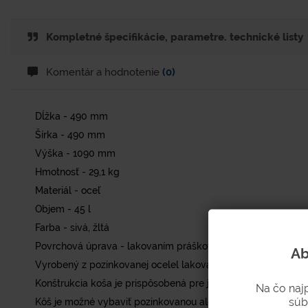
Kompletné špecifikácie, parametre. technické listy
Komentár a hodnotenie
(0)
Dĺžka - 490 mm
Šírka - 490 mm
Výška - 1090 mm
Hmotnosť - 29,1 kg
Materiál - oceľ
Objem - 45 l
Farba - sivá, žltá
Povrchová úprava - lakovaním práškovou farbou
Ab
Vyrobený z pozinkovanej ocelel lakovanej práškovou farbou (
Konštrukcia koša je prispôsobená pre jednoduchý zber a tried
Na čo naj
súb
Kôš je možné vybaviť pozinkovanou alebo plastovou vložkou