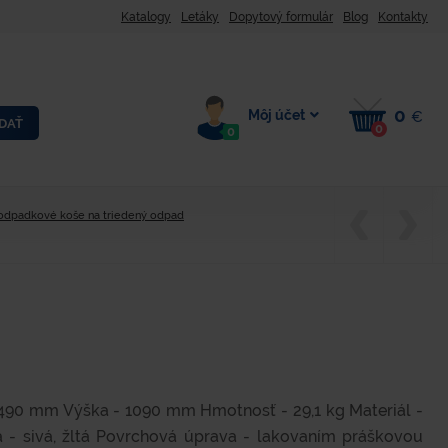
Katalogy
Letáky
Dopytový formulár
Blog
Kontakty
0
Môj účet
€
DAŤ
0
0
 odpadkové koše na triedený odpad
 490 mm Výška - 1090 mm Hmotnosť - 29,1 kg Materiál -
a - sivá, žltá Povrchová úprava - lakovaním práškovou