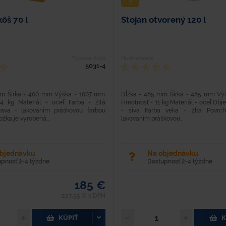
ôš 70 l
Stojan otvorený 120 l
Typové číslo
Hodnotenie
5031-4
mm Šírka - 400 mm Výška - 1007 mm
Dĺžka - 485 mm Šírka - 485 mm Vý
4 kg Materiál - oceľ Farba - žltá
Hmotnosť - 11 kg Materiál - oceľ Obje
rava - lakovaním práškovou farbou
- sivá Farba veka - žltá Povrc
ožka je vyrobená...
lakovaním práškovou...
objednávku
Na objednávku
upnosť 2-4 týždne
Dostupnosť 2-4 týždne
185 €
227,55 € s DPH
KÚPIŤ
K