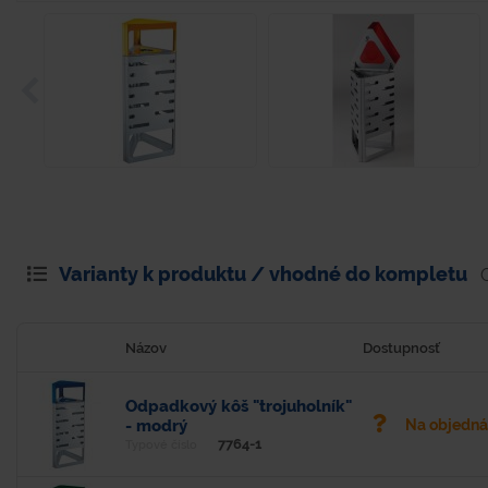
Varianty k produktu / vhodné do kompletu
Názov
Dostupnosť
Odpadkový kôš "trojuholník"
- modrý
Na objedn
7764-1
Typové číslo