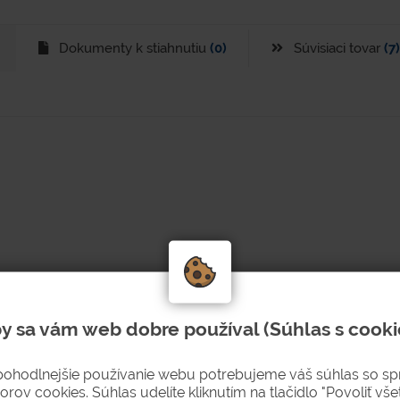
Dokumenty k stiahnutiu
(0)
Súvisiaci tovar
(7)
y sa vám web dobre používal (Súhlas s cooki
telo koša sivá RAL 9006, veko žlté).
enie odpadov (napr. papier, sklo, plast, kovy a pod.).
pohodlnejšie používanie webu potrebujeme váš súhlas so s
orov cookies. Súhlas udelíte kliknutím na tlačidlo "Povoliť všet
, prípadne vrecom na odpad (nie sú súčasťou dodávky).