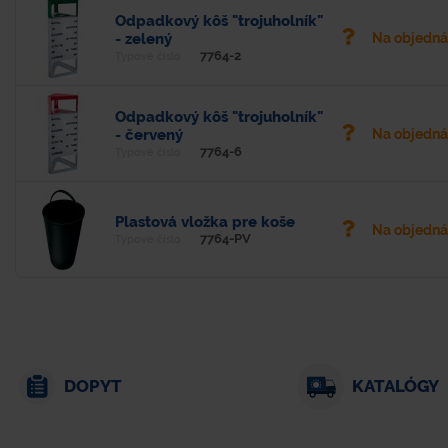
Odpadkový kôš "trojuholník"
- zelený
Na objedn
7764-2
Typové číslo
Odpadkový kôš "trojuholník"
- červený
Na objedn
7764-6
Typové číslo
Plastová vložka pre koše
Na objedn
7764-PV
Typové číslo
DOPYT
KATALÓGY