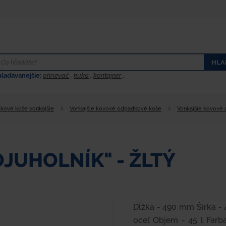
HLA
hladávanejšie:
ohrievač
,
kuka
,
kontajner
,
kové koše vonkajšie
Vonkajšie kovové odpadkové koše
Vonkajšie kovové
JUHOLNÍK" - ŽLTÝ
Dĺžka - 490 mm Šírka -
oceľ Objem - 45 l Farb