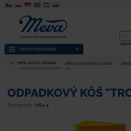
VÝROBKY PREVERENÉ GENERÁCIAMI
Najvy
VŠETKY KATEGÓRIE
MEVA-SK S.R.O. ROŽŇAVA
Nádoby a kontajnery na odpad
Odpad
Odpadkový kôš "trojuholník" - žltý
ODPADKOVÝ KÔŠ "TRO
Typové číslo:
7764-4