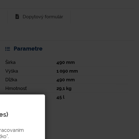
Dopytový formulár
Parametre
Šírka
490
mm
Výška
1 090
mm
Dĺžka
490
mm
Hmotnosť
29,1
kg
Objem
45
l
es)
pracovaním
ko".