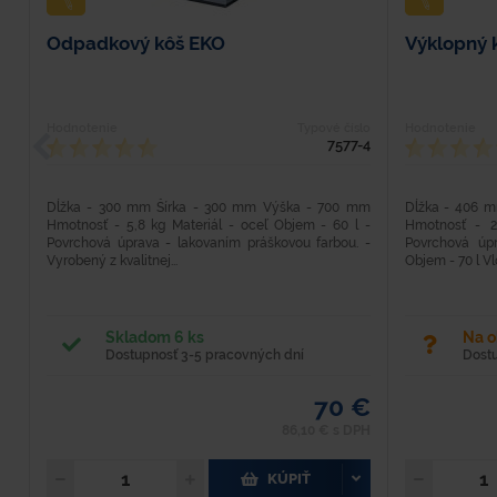
Odpadkový kôš EKO
Výklopný k
Hodnotenie
Typové číslo
Hodnotenie
7577-4
Dĺžka - 300 mm Šírka - 300 mm Výška - 700 mm
Dĺžka - 406 
Hmotnosť - 5,8 kg Materiál - oceľ Objem - 60 l -
Hmotnosť - 2
Povrchová úprava - lakovaním práškovou farbou. -
Povrchová úp
Vyrobený z kvalitnej...
Objem - 70 l Vl
Skladom 6 ks
Na 
Dostupnosť 3-5 pracovných dní
Dost
70 €
86,10 € s DPH
KÚPIŤ