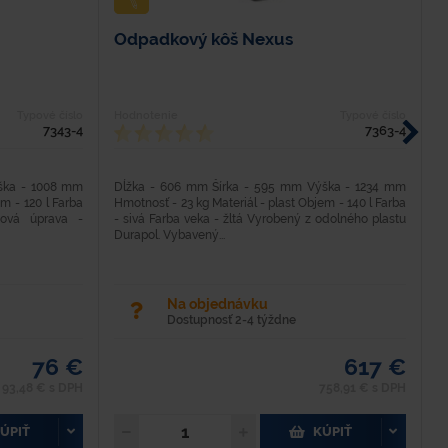
Odpadkový kôš Nexus
S
Typové číslo
Hodnotenie
Typové číslo
H
7343-4
7363-4
ška - 1008 mm
Dĺžka - 606 mm Šírka - 595 mm Výška - 1234 mm
M
m - 120 l Farba
Hmotnosť - 23 kg Materiál - plast Objem - 140 l Farba
4
hová úprava -
- sivá Farba veka - žltá Vyrobený z odolného plastu
d
Durapol. Vybavený...
V
Na objednávku
Dostupnosť 2-4 týždne
76 €
617 €
93,48 € s DPH
758,91 € s DPH
ÚPIŤ
KÚPIŤ