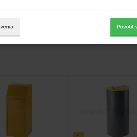
u.
venia
Povoliť 