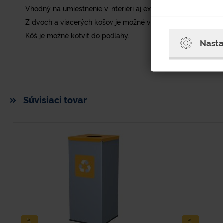
Vhodný na umiestnenie v interiéri aj exteriéri.
Z dvoch a viacerých košov je možné vytvoriť stabilnú zostav
Kôš je možné kotviť do podlahy.
Nasta
Súvisiaci tovar