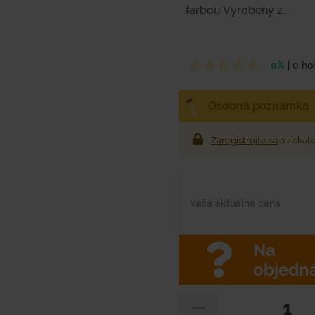
farbou Vyrobený z...
0%
|
0 ho
Osobná poznámka
Zaregistrujte sa
a získat
Vaša aktuálna cena
Na
objedn