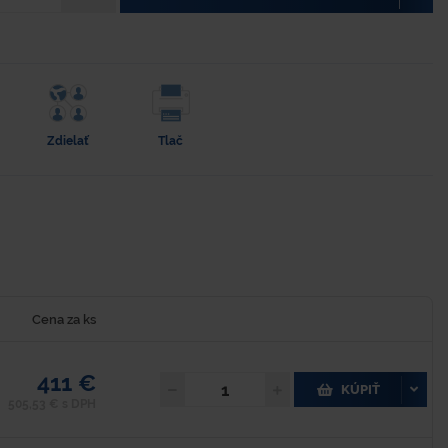
Zdielať
Tlač
Cena za ks
411 €
KÚPIŤ
505,53 € s DPH