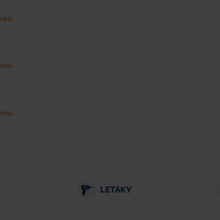
ávku
ávku
ávku
LETÁKY