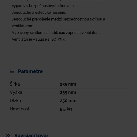
výparov v bezpečnostných skriniach.
Jenoduché a estetické riešenie.
Jenoduché prepojenie medzi bezpečnostnou skriňou a
ventilátorom.
Vybavený svetlom na indikáciu zapnutia ventilátora.
Ventilátor je v súlase s ISO 3744.
Parametre
Šírka
235
mm
Výška
235
mm
Dĺžka
250
mm
Hmotnosť
9,5
kg
Súvisiaci tovar