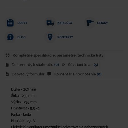
DOPYT
KATALÓGY
LETÁKY
KONTAKTY
BLOG
Kompletné špecifikácie, parametre. technické listy
Dokumenty k stiahnutiu
(0)
Súvisiaci tovar
(5)
Dopytový formulár
Komentár a hodnotenie
(0)
Dĺžka - 250 mm
Šírka - 235 mm
Výška - 235 mm
Hmotnosť - 9,5 kg
Farba - biela
Napätie - 230 V
Elektrický ventilátor umožňujúci odvetrávanie nebezpečných