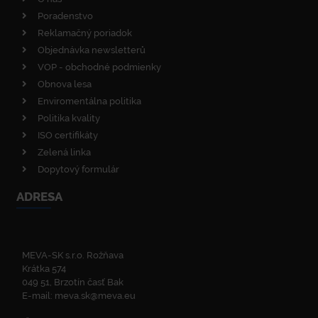
Poradenstvo
Reklamačný poriadok
Objednávka newsletterů
VOP - obchodné podmienky
Obnova lesa
Enviromentálna politika
Politika kvality
ISO certifikáty
Zelená linka
Dopytový formulár
ADRESA
MEVA-SK s.r.o. Rožňava
Krátka 574
049 51, Brzotín časť Bak
E-mail:
meva.sk@meva.eu