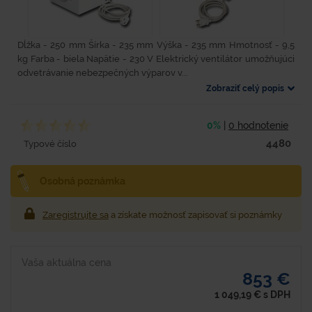
Dĺžka - 250 mm Šírka - 235 mm Výška - 235 mm Hmotnosť - 9,5
kg Farba - biela Napätie - 230 V Elektrický ventilátor umožňujúci
odvetrávanie nebezpečných výparov v...
Zobraziť celý popis
0%
|
0 hodnotenie
4480
Typové číslo
Osobná poznámka
Zaregistrujte sa
a získate možnosť zapisovať si poznámky
Vaša aktuálna cena
853 €
1 049,19
€
s DPH