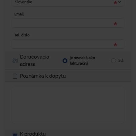
Slovensko
Email
Tel. číslo
Doručovacia
je rovnaká ako
Iná
adresa
fakturačná
Poznámka k dopytu
K produktu