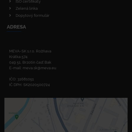
ISO certifikáty
Zelená linka
Dopytový formulár
ADRESA
MEVA-SK s.r.o. Rožňava
Krátka 574
049 51, Brzotín časť Bak
E-mail:
meva.sk@meva.eu
IČO: 31681051
IČ DPH: SK2020500724