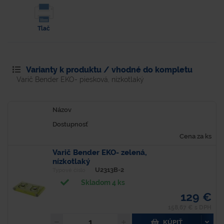
Tlač
Varianty k produktu / vhodné do kompletu
Varič Bender EKO- piesková, nízkotlaký
Názov
Dostupnosť
Cena za ks
Varič Bender EKO- zelená,
nízkotlaký
U2313B-2
Typové číslo
Skladom 4 ks
129 €
158,67 € s DPH
KÚPIŤ