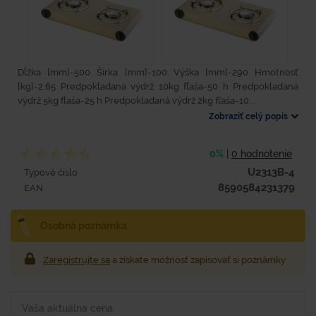
Dĺžka [mm]-500 Šírka [mm]-100 Výška [mm]-290 Hmotnosť
[kg]-2,65 Predpokladaná výdrž 10kg fľaša-50 h Predpokladaná
výdrž 5kg fľaša-25 h Predpokladaná výdrž 2kg fľaša-10...
Zobraziť celý popis
0%
|
0 hodnotenie
U2313B-4
Typové číslo
8590584231379
EAN
Osobná poznámka
Zaregistrujte sa
a získate možnosť zapisovať si poznámky
Vaša aktuálna cena