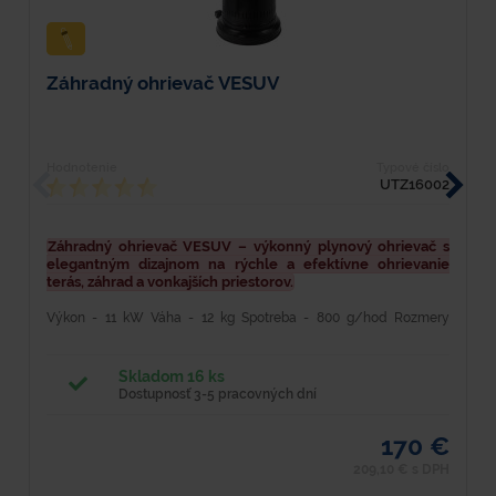
Záhradný ohrievač VESUV
H
Hodnotenie
Typové číslo
H
UTZ16002
Záhradný ohrievač VESUV – výkonný plynový ohrievač s
P
elegantným dizajnom na rýchle a efektívne ohrievanie
terás, záhrad a vonkajších priestorov.
Výkon - 11 kW Váha - 12 kg Spotreba - 800 g/hod Rozmery
(šxhxv) - 460 x 460 x 1360 mmm Piezo - Ano Predpokladaná výdrž
- 10 kg PB fl. – 12 hod Propán-butánový záhradný...
Skladom 16 ks
Dostupnosť 3-5 pracovných dní
170 €
209,10 € s DPH