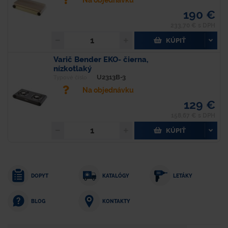
Na objednávku
190 €
233,70 € s DPH
KÚPIŤ
Varič Bender EKO- čierna,
nízkotlaký
U2313B-3
Typové číslo
Na objednávku
129 €
158,67 € s DPH
KÚPIŤ
DOPYT
KATALÓGY
LETÁKY
KONTAKTY
BLOG