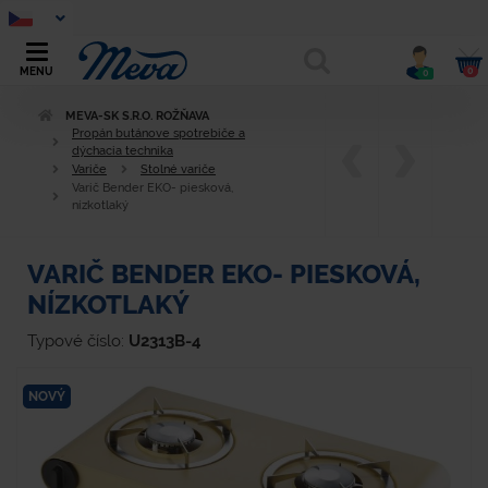
0
MENU
0
MEVA-SK S.R.O. ROŽŇAVA
Propán butánove spotrebiče a
dýchacia technika
Variče
Stolné variče
Varič Bender EKO- piesková,
nízkotlaký
VARIČ BENDER EKO- PIESKOVÁ,
NÍZKOTLAKÝ
Typové číslo:
U2313B-4
NOVÝ