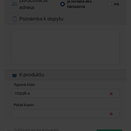
Doručovacia
je rovnaká ako
Iná
adresa
fakturačná
Poznámka k dopytu
K produktu
Typové číslo
Počet kusov
Súhlasím so spracovaním