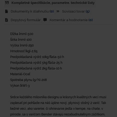
Kompletné špecifikácie, parametre. technické listy
Dokumenty k stiahnutiu
(0)
Súvisiaci tovar
(5)
Dopytový formulár
Komentár a hodnotenie
(0)
Dĺžka [mm]-500
Šírka [mm]-100
Výška [mm]-290
Hmotnosť [kg]-2,65
Predpokladaná výdrž 10kg fľaša-50 h
Predpokladaná výdrž 5kg fľaša-25 h
Predpokladaná výdrž 2kg fľaša-10 h
Materiál-Oceľ
Spotreba plynu [g/h]-208
Výkon [kW]-3
Srdce každého milovníka designu a krásnych kvalitných vecí musí
zaplesať pri pohľade na náš úplne nový, plynový stolný 2 varič. Tak
bežné veci, ako varenie, či ohrievanie jedla v kempe, na chate, v
prírode, sa s varičom Bender stávajú nezabudnuteľným zážitkom,