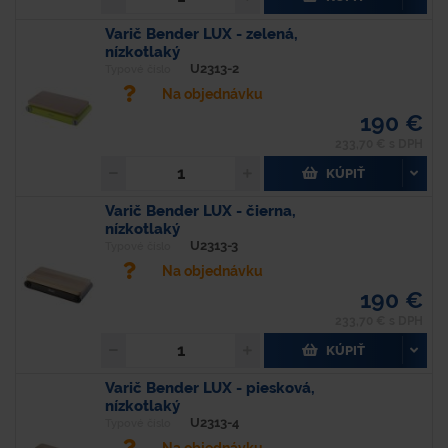
Varič Bender LUX - zelená,
nízkotlaký
U2313-2
Typové číslo
Na objednávku
190 €
233,70 € s DPH
KÚPIŤ
Varič Bender LUX - čierna,
nízkotlaký
U2313-3
Typové číslo
Na objednávku
190 €
233,70 € s DPH
KÚPIŤ
Varič Bender LUX - piesková,
nízkotlaký
U2313-4
Typové číslo