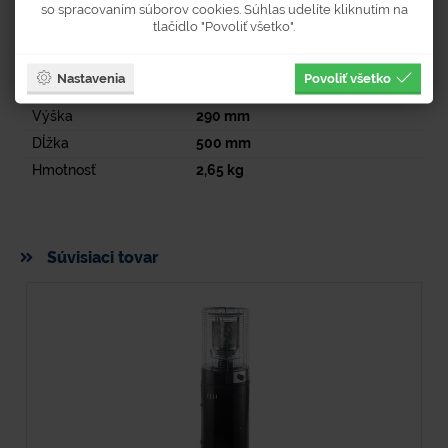
so spracovaním súborov cookies. Súhlas udelíte kliknutím na
Parametre
tlačidlo "Povoliť všetko".
EAN
8590584231379
Nastavenia
Povoliť všetko
Šírka
100
mm
Výška
290
mm
Dĺžka
500
mm
Hmotnosť
2,65
kg
Súvisiaci tovar