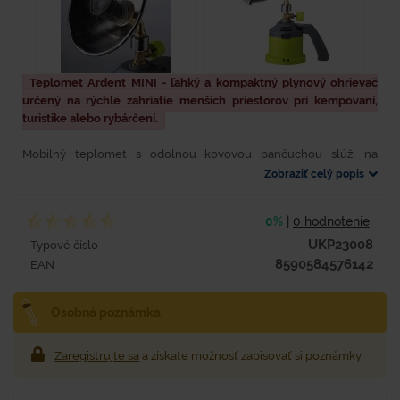
Teplomet Ardent MINI - ľahký a kompaktný plynový ohrievač
určený na rýchle zahriatie menších priestorov pri kempovaní,
turistike alebo rybárčení.
Mobilný teplomet s odolnou kovovou pančuchou slúži na
zvýšenie tepelnej pohody vo vonkajšom prostredí (kempovanie,
Zobraziť celý popis
rybačka, poľovačka….). Produkt používa jednorazové...
0%
|
0 hodnotenie
UKP23008
Typové číslo
8590584576142
EAN
Osobná poznámka
Zaregistrujte sa
a získate možnosť zapisovať si poznámky