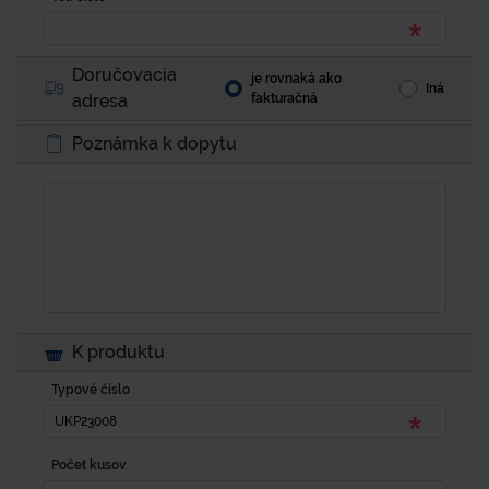
Doručovacia
je rovnaká ako
Iná
adresa
fakturačná
Poznámka k dopytu
K produktu
Typové číslo
Počet kusov