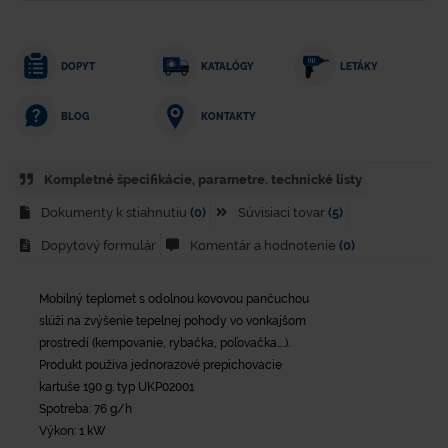
DOPYT
KATALÓGY
LETÁKY
KONTAKTY
BLOG
Kompletné špecifikácie, parametre. technické listy
Dokumenty k stiahnutiu
(0)
Súvisiaci tovar
(5)
Dopytový formulár
Komentár a hodnotenie
(0)
Mobilný teplomet s odolnou kovovou pančuchou
slúži na zvýšenie tepelnej pohody vo vonkajšom
prostredí (kempovanie, rybačka, poľovačka….).
Produkt používa jednorazové prepichovacie
kartuše 190 g. typ UKP02001
Spotreba: 76 g/h
Výkon: 1 kW