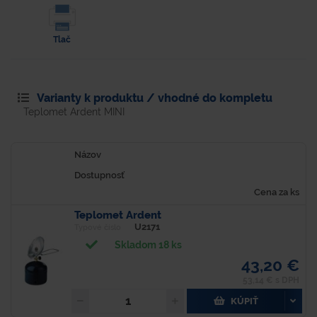
Tlač
Varianty k produktu / vhodné do kompletu
Teplomet Ardent MINI
Názov
Dostupnosť
Cena za ks
Teplomet Ardent
U2171
Typové číslo
Skladom 18 ks
43,20 €
53,14 € s DPH
KÚPIŤ