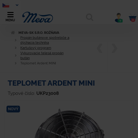
0
MENU
0
MEVA-SK S.R.O. ROŽŇAVA
Propán butánove spotrebiče a
dýchacia technika
Kartušový program
Vykurovacie telesá propán
bután
Teplomet Ardent MINI
TEPLOMET ARDENT MINI
Typové číslo:
UKP23008
NOVÝ