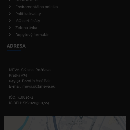
Enviromentálna politika
Politika kvality
ISO certifikáty
Zelená linka
Dopytový formulár
ADRESA
MEVA-SK s.r.o. Rožňava
Krátka 574
049 51, Brzotín časť Bak
E-mail:
meva.sk@meva.eu
IČO: 31681051
IČ DPH: SK2020500724