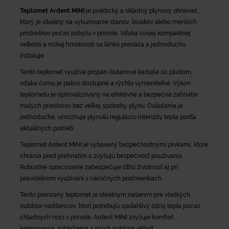
Teplomet Ardent MINI
je praktický a skladný plynový ohrievač,
ktorý je ideálny na vykurovanie stanov, bivakov alebo menších
prístreškov počas pobytu v prírode. Vďaka svojej kompaktnej
veľkosti a nízkej hmotnosti sa ľahko prenáša a jednoducho
inštaluje.
Tento teplomet využíva propán-butánové kartuše so závitom,
vďaka čomu je palivo dostupné a rýchlo vymeniteľné. Výkon
teplometu je optimalizovaný na efektívne a bezpečné zahriatie
malých priestorov bez veľkej spotreby plynu. Ovládanie je
jednoduché, umožňuje plynulú reguláciu intenzity tepla podľa
aktuálnych potrieb.
Teplomet Ardent MINI je vybavený bezpečnostnými prvkami, ktoré
chránia pred prehriatím a zvyšujú bezpečnosť používania.
Robustné spracovanie zabezpečuje dlhú životnosť aj pri
pravidelnom využívaní v náročných podmienkach.
Tento prenosný teplomet je ideálnym riešením pre všetkých
outdoor nadšencov, ktorí potrebujú spoľahlivý zdroj tepla počas
chladných nocí v prírode. Ardent MINI zvyšuje komfort
kempovania, rybárčenia a iných outdoor aktivít.