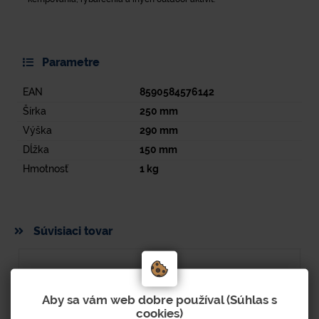
Parametre
EAN
8590584576142
Šírka
250
mm
Výška
290
mm
Dĺžka
150
mm
Hmotnosť
1
kg
Súvisiaci tovar
Aby sa vám web dobre používal (Súhlas s
cookies)