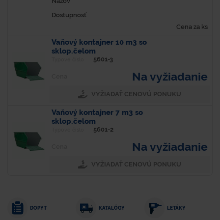
Názov
Dostupnosť
Cena za ks
Vaňový kontajner 10 m3 so
sklop.čelom
5601-3
Typové číslo
Na vyžiadanie
Cena
VYŽIADAŤ CENOVÚ PONUKU
Vaňový kontajner 7 m3 so
sklop.čelom
5601-2
Typové číslo
Na vyžiadanie
Cena
VYŽIADAŤ CENOVÚ PONUKU
DOPYT
KATALÓGY
LETÁKY