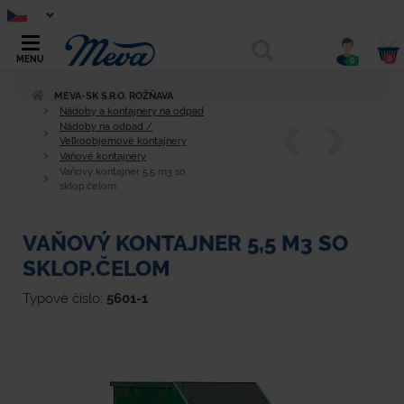
0
MENU
0
MEVA-SK S.R.O. ROŽŇAVA
Nádoby a kontajnery na odpad
Nádoby na odpad /
Veľkoobjemové kontajnery
Vaňové kontajnery
Vaňový kontajner 5,5 m3 so
sklop.čelom
VAŇOVÝ KONTAJNER 5,5 M3 SO
SKLOP.ČELOM
Typové číslo:
5601-1