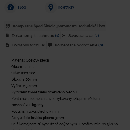
KONTAKTY
BLOG
Kompletné špecifikácie, parametre. technické listy
Dokumenty k stiahnutiu
(1)
Súvisiaci tovar
(7)
Dopytový formulár
Komentár a hodnotenie
(0)
Materiál: Oceľový plech
Objem: 5,5 m3
Šírka: 1820 mm
Dĺžka: 3500 mm
Výška: 1150 mm
Vyrobený z kvalitného oceľového plechu.
Kontajner z jednej strany je vybavený sklopným čelom
Nosnosť 700 kg/m3
Podlaha hrúbka plechu 5 mm
Boky a čelá hrúbka plechu 3 mm
Čelá kontajnera sú vystužené ohýbanými L profilmi min. po 3 ks na