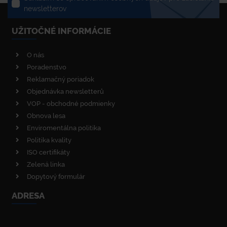
newsletterov
UŽITOČNÉ INFORMÁCIE
O nás
Poradenstvo
Reklamačný poriadok
Objednávka newsletterů
VOP - obchodné podmienky
Obnova lesa
Enviromentálna politika
Politika kvality
ISO certifikáty
Zelená linka
Dopytový formulár
ADRESA