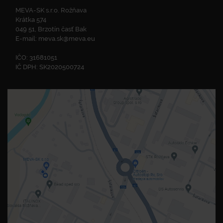
MEVA-SK s.r.o. Rožňava
Krátka 574
049 51, Brzotín časť Bak
E-mail:
meva.sk@meva.eu
IČO: 31681051
IČ DPH: SK2020500724