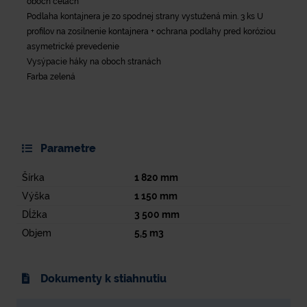
oboch čelách
Podlaha kontajnera je zo spodnej strany vystužená min. 3 ks U
profilov na zosilnenie kontajnera + ochrana podlahy pred koróziou
asymetrické prevedenie
Vysýpacie háky na oboch stranách
Farba zelená
Parametre
Šírka
1 820
mm
Výška
1 150
mm
Dĺžka
3 500
mm
Objem
5,5
m3
Dokumenty k stiahnutiu