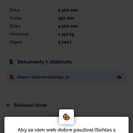
Šírka
2 300
mm
Výška
550
mm
Dĺžka
4 500
mm
Hmotnosť
1 352
kg
Objem
5 700
l
Dokumenty k stiahnutiu
Strana v tlačenom katalógu: 30
Súvisiaci tovar
Aby sa vám web dobre používal (Súhlas s