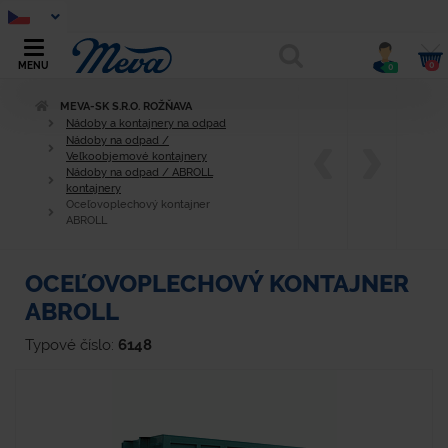
0
MENU
0
MEVA-SK S.R.O. ROŽŇAVA
Nádoby a kontajnery na odpad
Nádoby na odpad /
Veľkoobjemové kontajnery
Nádoby na odpad / ABROLL
kontajnery
Oceľovoplechový kontajner
ABROLL
OCEĽOVOPLECHOVÝ KONTAJNER
ABROLL
Typové číslo:
6148