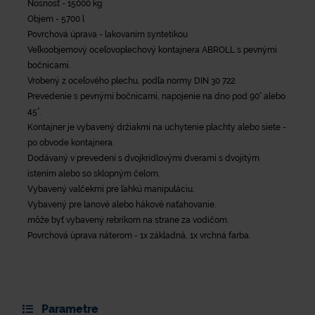
Nosnosť - 15000 kg
Objem - 5700 l
Povrchová úprava - lakovaním syntetikou
Veľkoobjemový oceľovoplechový kontajnera ABROLL s pevnými
bočnicami.
Vrobený z oceľového plechu, podľa normy DIN 30 722.
Prevedenie s pevnými bočnicami, napojenie na dno pod 90° alebo
45°.
Kontajner je vybavený držiakmi na uchytenie plachty alebo siete -
po obvode kontajnera.
Dodávaný v prevedení s dvojkrídlovými dverami s dvojitým
istením alebo so sklopným čelom.
Vybavený valčekmi pre ľahkú manipuláciu.
Vybavený pre lanové alebo hákové naťahovanie.
môže byť vybavený rebríkom na strane za vodičom.
Povrchová úprava náterom - 1x základná, 1x vrchná farba.
Parametre