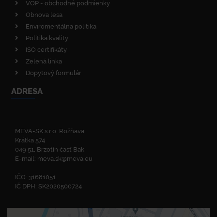
VOP - obchodné podmienky
Obnova lesa
Enviromentálna politika
Politika kvality
ISO certifikáty
Zelená linka
Dopytový formulár
ADRESA
MEVA-SK s.r.o. Rožňava
Krátka 574
049 51, Brzotín časť Bak
E-mail:
meva.sk@meva.eu
IČO: 31681051
IČ DPH: SK2020500724