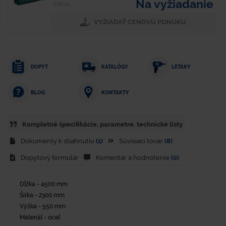
Na vyžiadanie
Cena
VYŽIADAŤ CENOVÚ PONUKU
DOPYT
KATALÓGY
LETÁKY
KONTAKTY
BLOG
Kompletné špecifikácie, parametre. technické listy
Dokumenty k stiahnutiu
(1)
Súvisiaci tovar
(8)
Dopytový formulár
Komentár a hodnotenie
(0)
Dĺžka - 4500 mm
Šírka - 2300 mm
Výška - 550 mm
Materiál - oceľ