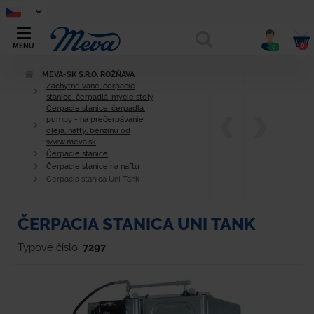
0
MENU
0
MEVA-SK S.R.O. ROŽŇAVA
Záchytné vane, čerpacie
stanice, čerpadlá, mycie stoly
Čerpacie stanice, čerpadlá,
pumpy - na prečerpávanie
oleja, nafty, benzínu od
www.meva.sk
Čerpacie stanice
Čerpacie stanice na naftu
Čerpacia stanica Uni Tank
ČERPACIA STANICA UNI TANK
Typové číslo:
7297