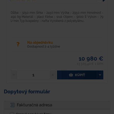
Dĺžka - 3250 mm Šírka - 2450 mm Výška - 2950 mm Hmotnosť -
D
490 kg Materiál - plast Farba - sivá Objem - 9000 ll Výkon - 79
3
l/min Typ kvapaliny - nafta Vyrobená z polyetylénu...
l
Na objednávku
Dostupnosť 2-4 týždne
10 980 €
13 505,40 € s DPH
KÚPIŤ
Dopytový formulár
Fakturačná adresa