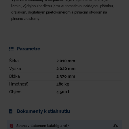
l/min., výdajnou hadicou (4m), automatickou výdajnou pištoľou,
držiakom, digitálnym prietokomerom a plniacim otvorom na
plnenie z cisterny.
Parametre
Šírka
2 010
mm
Výška
2 020
mm
Dĺžka
2 370
mm
Hmotnosť
480
kg
Objem
4 500
l
Dokumenty k stiahnutiu
Strana v tlačenom katalógu: 167