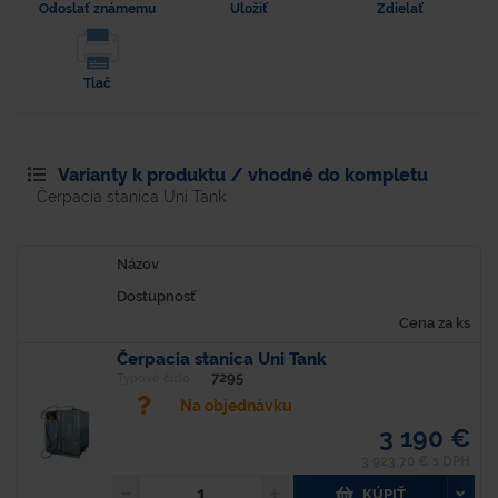
Odoslať známemu
Uložiť
Zdielať
Tlač
Varianty k produktu / vhodné do kompletu
Čerpacia stanica Uni Tank
Názov
Dostupnosť
Cena za ks
Čerpacia stanica Uni Tank
7295
Typové číslo
Na objednávku
3 190 €
3 923,70 € s DPH
KÚPIŤ