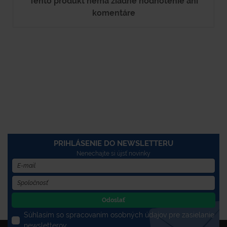
Tento produkt nemá žiadne hodnotenie ani
komentáre
PRIHLÁSENIE DO NEWSLETTERU
Nenechajte si újsť novinky
Odoslať
Súhlasím so spracovaním osobných údajov pre zasielanie
newsletterov