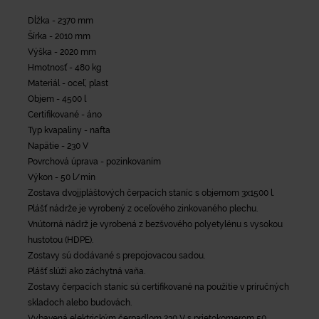
Dĺžka - 2370 mm
Šírka - 2010 mm
Výška - 2020 mm
Hmotnosť - 480 kg
Materiál - oceľ, plast
Objem - 4500 l
Certifikované - áno
Typ kvapaliny - nafta
Napätie - 230 V
Povrchová úprava - pozinkovaním
Výkon - 50 l/min
Zostava dvojjpláštových čerpacích staníc s objemom 3x1500 l.
Plášť nádrže je vyrobený z oceľového zinkovaného plechu.
Vnútorná nádrž je vyrobená z bezšvového polyetylénu s vysokou
hustotou (HDPE).
Zostavy sú dodávané s prepojovacou sadou.
Plášť slúži ako záchytná vaňa.
Zostavy čerpacích staníc sú certifikované na použitie v príručných
skladoch alebo budovách.
Vybavená elektrickým čerpadlom 230 V s prietokomerom 50