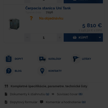
Čerpacia stanica Uni Tank
7296
Typové číslo
Na objednávku
5 810 €
7 146,30 € s DPH
KÚPIŤ
DOPYT
KATALÓGY
LETÁKY
KONTAKTY
BLOG
Kompletné špecifikácie, parametre. technické listy
Dokumenty k stiahnutiu
(1)
Súvisiaci tovar
(6)
Dopytový formulár
Komentár a hodnotenie
(0)