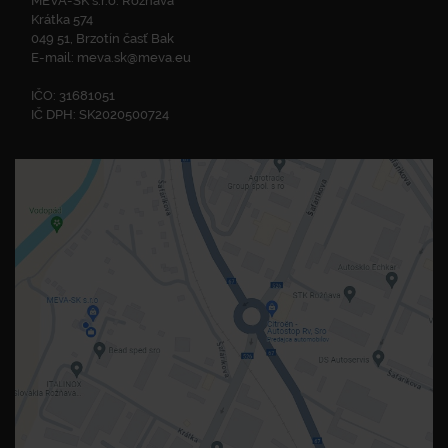
MEVA-SK s.r.o. Rožňava
Krátka 574
049 51, Brzotín časť Bak
E-mail:
meva.sk@meva.eu
IČO: 31681051
IČ DPH: SK2020500724