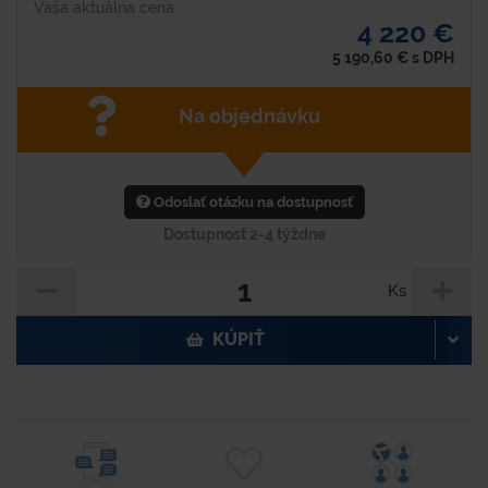
Vaša aktuálna cena
4 220 €
5 190,60
€
s DPH
Na objednávku
Odoslať otázku na dostupnosť
Dostupnosť 2-4 týždne
Ks
KÚPIŤ