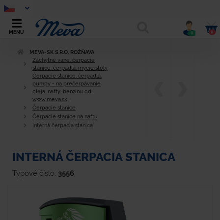
0
MENU
0
MEVA-SK S.R.O. ROŽŇAVA
Záchytné vane, čerpacie
stanice, čerpadlá, mycie stoly
Čerpacie stanice, čerpadlá,
pumpy - na prečerpávanie
oleja, nafty, benzínu od
www.meva.sk
Čerpacie stanice
Čerpacie stanice na naftu
Interná čerpacia stanica
INTERNÁ ČERPACIA STANICA
Typové číslo:
3556