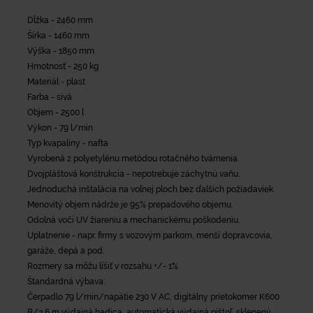
Dĺžka - 2460 mm
Šírka - 1460 mm
Výška - 1850 mm
Hmotnosť - 250 kg
Materiál - plast
Farba - sivá
Objem - 2500 l
Výkon - 79 l/min
Typ kvapaliny - nafta
Vyrobená z polyetylénu metódou rotačného tvárnenia.
Dvojpláštová konštrukcia - nepotrebuje záchytnú vaňu.
Jednoduchá inštalácia na voľnej ploch bez ďalších požiadaviek.
Menovitý objem nádrže je 95% prepadového objemu.
Odolná voči UV žiareniu a mechanickému poškodeniu.
Uplatnenie - napr. firmy s vozovým parkom, menší dopravcovia,
garáže, depá a pod.
Rozmery sa môžu líšiť v rozsahu +/- 1%
Štandardná výbava:
Čerpadlo 79 l/min/napätie 230 V AC, digitálny prietokomer K600
B/3,6 m výdajná hadica, automatická výdajná pištoľ, sklenený