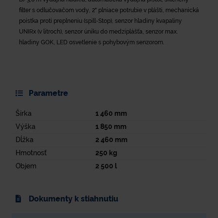
filter s odlučovačom vody, 2" plniace potrubie v plášti, mechanická
poistka proti preplneniu (spill-Stop), senzor hladiny kvapaliny
UNIRx (v litroch), senzor úniku do medziplášťa, senzor max.
hladiny GOK, LED osvetlenie s pohybovým senzorom.
Parametre
Šírka
1 460
mm
Výška
1 850
mm
Dĺžka
2 460
mm
Hmotnosť
250
kg
Objem
2 500
l
Dokumenty k stiahnutiu