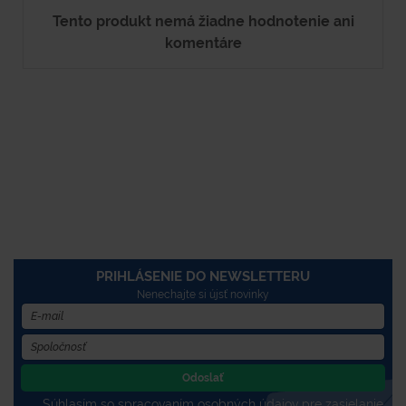
Tento produkt nemá žiadne hodnotenie ani
komentáre
PRIHLÁSENIE DO NEWSLETTERU
Nenechajte si újsť novinky
Odoslať
Súhlasím so spracovaním osobných údajov pre zasielanie