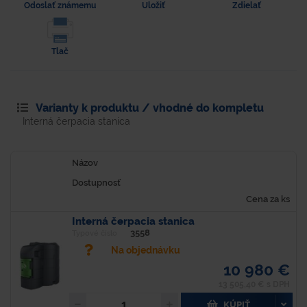
Odoslať známemu
Uložiť
Zdielať
Tlač
Varianty k produktu / vhodné do kompletu
Interná čerpacia stanica
Názov
Dostupnosť
Cena za ks
Interná čerpacia stanica
3558
Typové číslo
Na objednávku
10 980 €
13 505,40 € s DPH
KÚPIŤ