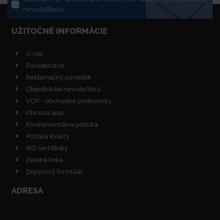
newsletterov
UŽITOČNÉ INFORMÁCIE
O nás
Poradenstvo
Reklamačný poriadok
Objednávka newsletterů
VOP - obchodné podmienky
Obnova lesa
Enviromentálna politika
Politika kvality
ISO certifikáty
Zelená linka
Dopytový formulár
ADRESA