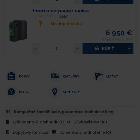
Interná čerpacia stanica
3557
Typové číslo
Na objednávku
6 950 €
8 548,50 € s DPH
KÚPIŤ
DOPYT
KATALÓGY
LETÁKY
KONTAKTY
BLOG
Kompletné špecifikácie, parametre. technické listy
Dokumenty k stiahnutiu
(1)
Súvisiaci tovar
(6)
Dopytový formulár
Komentár a hodnotenie
(0)