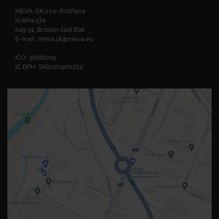
MEVA-SK s.r.o. Rožňava
Krátka 574
049 51, Brzotín časť Bak
E-mail:
meva.sk@meva.eu
IČO: 31681051
IČ DPH: SK2020500724