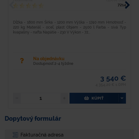
Hodnotenie
Typové číslo
H
7214
Dĺžka - 1800 mm Šírka - 1200 mm Výška - 1740 mm Hmotnosť -
D
220 kg Materiál - oceľ, plast Objem - 2500 l Farba - sivá Typ
2
kvapaliny - nafta Napätie - 230 V Výkon - 72...
kv
Na objednávku
Dostupnosť 2-4 týždne
3 540 €
4 354,20 € s DPH
KÚPIŤ
Dopytový formulár
Fakturačná adresa