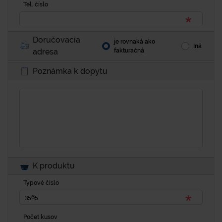
Tel. číslo
Doručovacia
je rovnaká ako
Iná
adresa
fakturačná
Poznámka k dopytu
K produktu
Typové číslo
Počet kusov