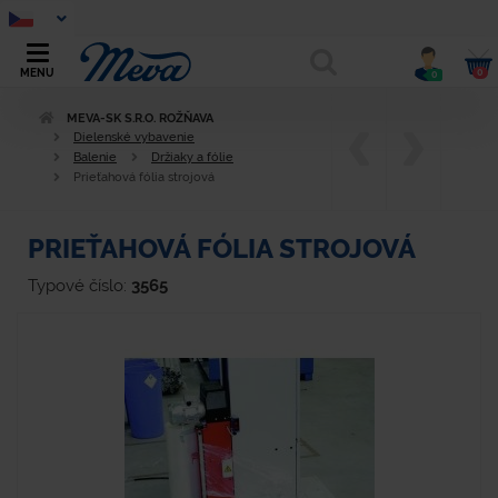
0
MENU
0
MEVA-SK S.R.O. ROŽŇAVA
Dielenské vybavenie
Balenie
Držiaky a fólie
Prieťahová fólia strojová
PRIEŤAHOVÁ FÓLIA STROJOVÁ
Typové číslo:
3565