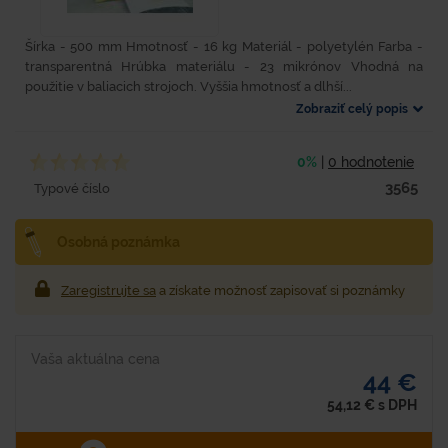
Šírka - 500 mm Hmotnosť - 16 kg Materiál - polyetylén Farba -
transparentná Hrúbka materiálu - 23 mikrónov Vhodná na
použitie v baliacich strojoch. Vyššia hmotnosť a dlhší...
Zobraziť celý popis
0%
|
0 hodnotenie
3565
Typové číslo
Osobná poznámka
Zaregistrujte sa
a získate možnosť zapisovať si poznámky
Vaša aktuálna cena
44 €
54,12
€
s DPH