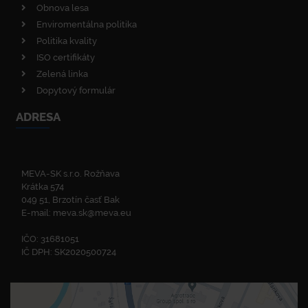
Obnova lesa
Enviromentálna politika
Politika kvality
ISO certifikáty
Zelená linka
Dopytový formulár
ADRESA
MEVA-SK s.r.o. Rožňava
Krátka 574
049 51, Brzotín časť Bak
E-mail:
meva.sk@meva.eu
IČO: 31681051
IČ DPH: SK2020500724