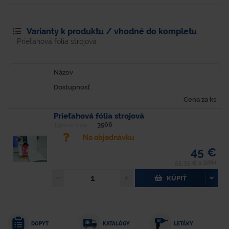
Varianty k produktu / vhodné do kompletu
Prieťahová fólia strojová
Názov
Dostupnosť
Cena za ks
Prieťahová fólia strojová
3566
Typové číslo
Na objednávku
45 €
55,35 € s DPH
KÚPIŤ
DOPYT
KATALÓGY
LETÁKY