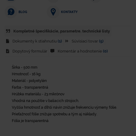
KONTAKTY
BLOG
Kompletné špecifikácie, parametre. technické listy
Dokumenty k stiahnutiu
(1)
Súvisiaci tovar
(5)
Dopytový formulár
Komentár a hodnotenie
(0)
Šírka - 500 mm
Hmotnosť - 16 kg
Materiál - polyetylén
Farba - transparentná
Hrúbka materiálu - 23 mikrónov
Vhodná na použitie v baliacich strojoch.
Vyššia hmotnosť a dlhší návin znižuje frekvenciu výmeny fólie.
Prieťažnosť fólie znižuje spotrebu a tým aj náklady.
Fólia je transparentná