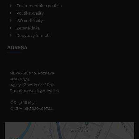
Enviromentálna politika
Politika kvality
ISO certifikáty
Zelená linka
Dopytový formulár
ADRESA
MEVA-SK s.r.o. Rožňava
Krátka 574
049 51, Brzotín časť Bak
E-mail:
meva.sk@meva.eu
IČO: 31681051
IČ DPH: SK2020500724