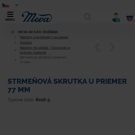
0
MENU
0
MEVA-SK S.R.O. ROŽŇAVA
Nádoby a kontajnery na odpad
Ostatné
Nádoby na odpad / Spojovací a
kotviaci materiál
Strmeňová skrutka U priemer
77 mm
STRMEŇOVÁ SKRUTKA U PRIEMER
77 MM
Typové číslo:
8016-3