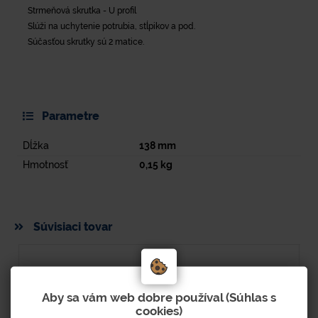
Strmeňová skrutka - U profil
Slúži na uchytenie potrubia, stĺpikov a pod.
Súčasťou skrutky sú 2 matice.
Parametre
Dĺžka
138
mm
Hmotnosť
0,15
kg
Súvisiaci tovar
Aby sa vám web dobre používal (Súhlas s
cookies)