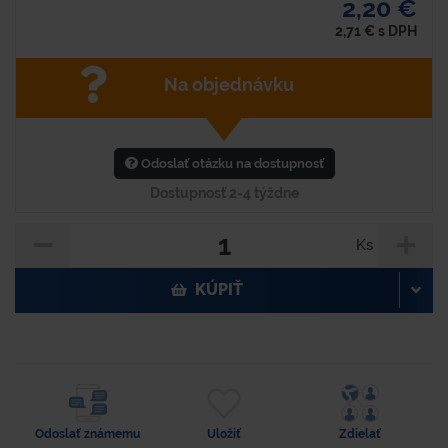
2,20 €
2,71
€
s DPH
Na objednávku
Odoslať otázku na dostupnosť
Dostupnosť 2-4 týždne
Ks
KÚPIŤ
Odoslať známemu
Uložiť
Zdielať