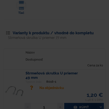
Tlač
Varianty k produktu / vhodné do kompletu
Strmeňová skrutka U priemer 77 mm
Názov
Dostupnosť
Cena za ks
Strmeňová skrutka U priemer
49 mm
8016-1
Typové číslo
Na objednávku
1,20 €
1,48 € s DPH
KÚPIŤ