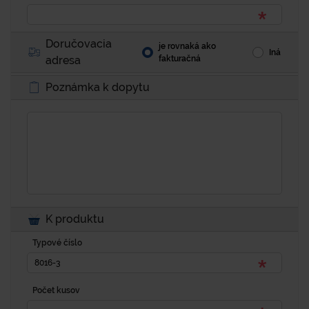
Doručovacia
je rovnaká ako
Iná
adresa
fakturačná
Poznámka k dopytu
K produktu
Typové číslo
Počet kusov