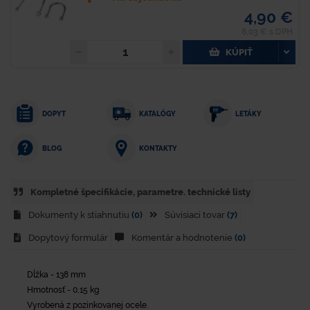
4,90 €
6,03 € s DPH
KÚPIŤ
DOPYT
KATALÓGY
LETÁKY
KONTAKTY
BLOG
Kompletné špecifikácie, parametre. technické listy
Dokumenty k stiahnutiu
(0)
Súvisiaci tovar
(7)
Dopytový formulár
Komentár a hodnotenie
(0)
Dĺžka - 138 mm
Hmotnosť - 0,15 kg
Vyrobená z pozinkovanej ocele.