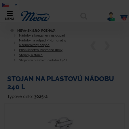
0
MENU
0
MEVA-SK S.R.O. ROŽŇAVA
Nádoby a kontajnery na odpad
Nádoby na odpad / Komunálny
a separovaný odpad
Príslušenstvo, náhradné diely
Stojany a stanie
Stojan na plastovú nádobu 240 l
STOJAN NA PLASTOVÚ NÁDOBU
240 L
Typové číslo:
3025-2