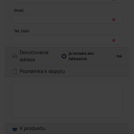
Email
Tel. číslo
Doručovacia
je rovnaká ako
Iná
adresa
fakturačná
Poznámka k dopytu
K produktu