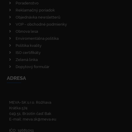
Poradenstvo
Reklamačný poriadok
Objednávka newsletterů
VOP - obchodné podmienky
Obnova lesa
Enviromentálna politika
Politika kvality
ISO certifikáty
Zelená linka
Dopytový formulár
ADRESA
MEVA-SK s.r.o. Rožňava
Krátka 574
049 51, Brzotín časť Bak
E-mail:
meva.sk@meva.eu
IČO: 31681051