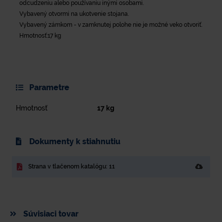
odcudzeniu alebo používaniu inými osobami.
Vybavený otvormi na ukotvenie stojana.
Vybavený zámkom - v zamknutej polohe nie je možné veko otvoriť.
Hmotnosť:17 kg
Parametre
Hmotnosť
17
kg
Dokumenty k stiahnutiu
Strana v tlačenom katalógu: 11
Súvisiaci tovar