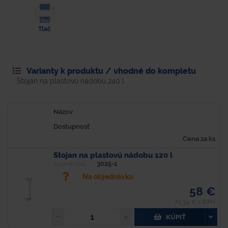
Tlač
Varianty k produktu / vhodné do kompletu
Stojan na plastovú nádobu 240 l
Názov
Dostupnosť
Cena za ks
Stojan na plastovú nádobu 120 l
3025-1
Typové číslo
Na objednávku
58 €
71,34 € s DPH
KÚPIŤ