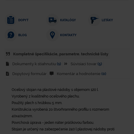
DOPYT
KATALÓGY
LETÁKY
KONTAKTY
BLOG
Kompletné špecifikácie, parametre. technické listy
Dokumenty k stiahnutiu
(1)
Súvisiaci tovar
(5)
Dopytový formulár
Komentár a hodnotenie
(0)
Oceľový stojan na plastové nádoby s objemom 120 l.
Vyrobený z kvalitného oceľového plechu.
Použitý plech s hrúbkou 5 mm.
Konštrukcia vyrobená zo štvorhranného profilu s rozmerom
40x40x2mm.
Povrchová úprava - jeden náter práškovou farbou.
Stojan je určený na zabezpečenie 240 l plastovej nádoby proti