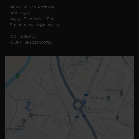
MEVA-SK s.r.o. Rožňava
Krátka 574
049 51, Brzotín časť Bak
E-mail:
meva.sk@meva.eu
IČO: 31681051
IČ DPH: SK2020500724