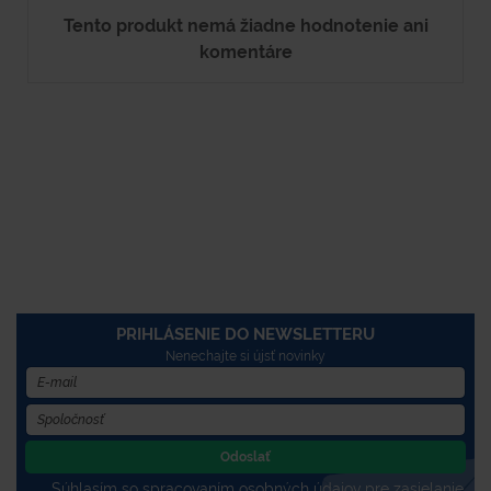
Tento produkt nemá žiadne hodnotenie ani
komentáre
PRIHLÁSENIE DO NEWSLETTERU
Nenechajte si újsť novinky
Odoslať
Súhlasím so spracovaním osobných údajov pre zasielanie