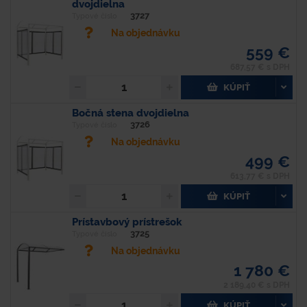
dvojdielna
3727
Typové číslo
Na objednávku
559 €
687,57 € s DPH
KÚPIŤ
Bočná stena dvojdielna
3726
Typové číslo
Na objednávku
499 €
613,77 € s DPH
KÚPIŤ
Prístavbový prístrešok
3725
Typové číslo
Na objednávku
1 780 €
2 189,40 € s DPH
KÚPIŤ