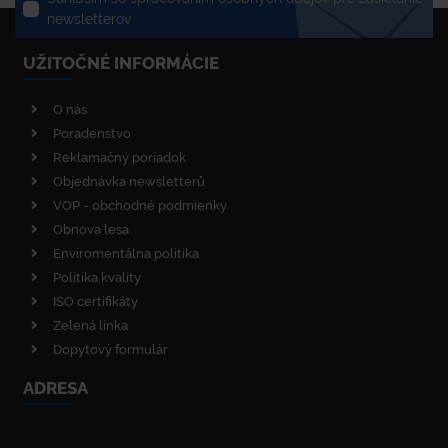
newsletterov
UŽITOČNÉ INFORMÁCIE
O nás
Poradenstvo
Reklamačný poriadok
Objednávka newsletterů
VOP - obchodné podmienky
Obnova lesa
Enviromentálna politika
Politika kvality
ISO certifikáty
Zelená linka
Dopytový formulár
ADRESA