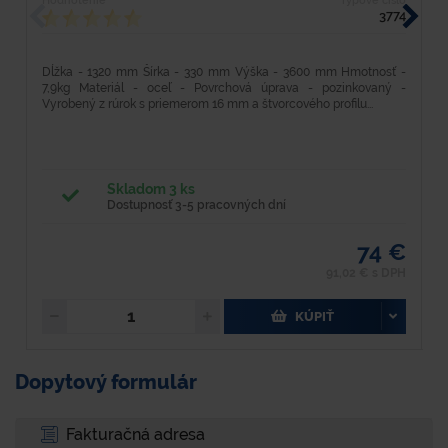
Hodnotenie
Typové číslo
H
3774
Dĺžka - 1320 mm Šírka - 330 mm Výška - 3600 mm Hmotnosť -
D
7,9kg Materiál - oceľ - Povrchová úprava - pozinkovaný -
k
Vyrobený z rúrok s priemerom 16 mm a štvorcového profilu...
mi
Skladom 3 ks
Dostupnosť 3-5 pracovných dní
74 €
91,02 € s DPH
KÚPIŤ
Dopytový formulár
Fakturačná adresa