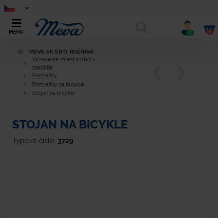
0
MENU
0
MEVA-SK S.R.O. ROŽŇAVA
Vybavenie miest a obcí -
mobiliár
Prístrešky
Prístrešky na bicykle
Stojan na bicykle
STOJAN NA BICYKLE
Typové číslo:
3729