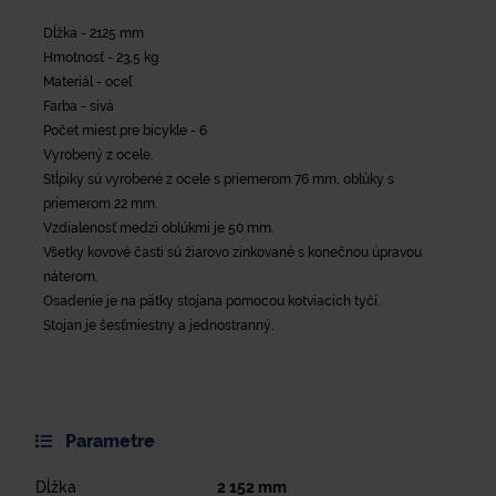
Dĺžka - 2125 mm
Hmotnosť - 23,5 kg
Materiál - oceľ
Farba - sivá
Počet miest pre bicykle - 6
Vyrobený z ocele.
Stĺpiky sú vyrobené z ocele s priemerom 76 mm, oblúky s
priemerom 22 mm.
Vzdialenosť medzi oblúkmi je 50 mm.
Všetky kovové časti sú žiarovo zinkované s konečnou úpravou
náterom.
Osadenie je na pätky stojana pomocou kotviacich tyčí.
Stojan je šesťmiestny a jednostranný.
Parametre
Dĺžka
2 152
mm