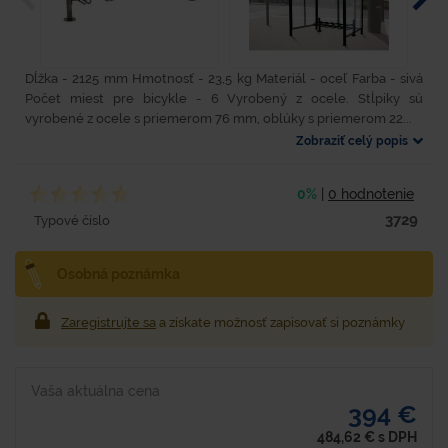
Dĺžka - 2125 mm Hmotnosť - 23,5 kg Materiál - oceľ Farba - sivá
Počet miest pre bicykle - 6 Vyrobený z ocele. Stĺpiky sú
vyrobené z ocele s priemerom 76 mm, oblúky s priemerom 22...
Zobraziť celý popis
0%
|
0 hodnotenie
3729
Typové číslo
Osobná poznámka
Zaregistrujte sa
a získate možnosť zapisovať si poznámky
Vaša aktuálna cena
394 €
484,62
€
s DPH