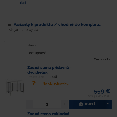
Tlač
Varianty k produktu / vhodné do kompletu
Stojan na bicykle
Názov
Dostupnosť
Cena za ks
Zadná stena prídavná -
dvojdielna
3728
Typové číslo
Na objednávku
559 €
687,57 € s DPH
KÚPIŤ
Zadná stena základná -