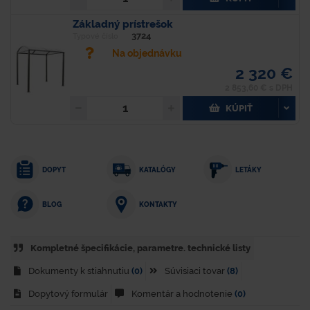
Základný prístrešok
3724
Typové číslo
Na objednávku
2 320 €
2 853,60 € s DPH
KÚPIŤ
DOPYT
KATALÓGY
LETÁKY
KONTAKTY
BLOG
Kompletné špecifikácie, parametre. technické listy
Dokumenty k stiahnutiu
(0)
Súvisiaci tovar
(8)
Dopytový formulár
Komentár a hodnotenie
(0)