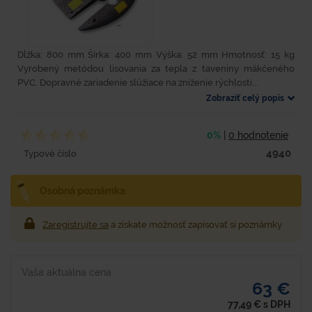
Dĺžka: 800 mm Šírka: 400 mm Výška: 52 mm Hmotnosť: 15 kg
Vyrobený metódou lisovania za tepla z taveniny mäkčeného
PVC. Dopravné zariadenie slúžiace na zníženie rýchlosti...
Zobraziť celý popis
0%
|
0 hodnotenie
4940
Typové číslo
Osobná poznámka
Zaregistrujte sa
a získate možnosť zapisovať si poznámky
Vaša aktuálna cena
63 €
77,49
€
s DPH