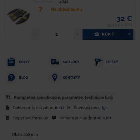
4941
Typové číslo
Na objednávku
32 €
39,36 € s DPH
KÚPIŤ
DOPYT
KATALÓGY
LETÁKY
KONTAKTY
BLOG
Kompletné špecifikácie, parametre. technické listy
Dokumenty k stiahnutiu
(1)
Súvisiaci tovar
(5)
Dopytový formulár
Komentár a hodnotenie
(0)
Dĺžka: 800 mm