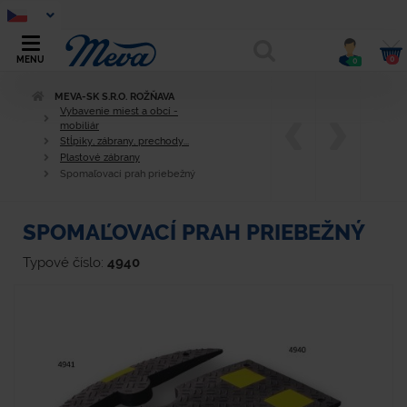
0
MENU
0
MEVA-SK S.R.O. ROŽŇAVA
Vybavenie miest a obcí -
mobiliár
Stĺpiky, zábrany, prechody...
Plastové zábrany
Spomaľovací prah priebežný
SPOMAĽOVACÍ PRAH PRIEBEŽNÝ
Typové číslo:
4940