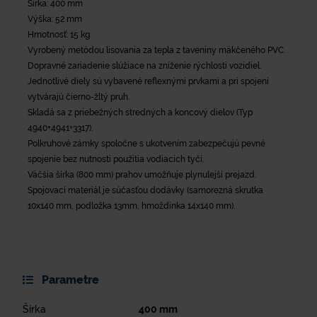
Šírka: 400 mm
Výška: 52 mm
Hmotnosť: 15 kg
Vyrobený metódou lisovania za tepla z taveniny mäkčeného PVC.
Dopravné zariadenie slúžiace na zníženie rýchlosti vozidiel.
Jednotlivé diely sú vybavené reflexnými prvkami a pri spojení
vytvárajú čierno-žltý pruh.
Skladá sa z priebežných stredných a koncový dielov (Typ
4940+4941+3317).
Polkruhové zámky spoločne s ukotvením zabezpečujú pevné
spojenie bez nutnosti použitia vodiacich tyčí.
Väčšia šírka (800 mm) prahov umožňuje plynulejší prejazd.
Spojovací materiál je súčasťou dodávky (samorezná skrutka
10x140 mm, podložka 13mm, hmoždinka 14x140 mm).
Parametre
Šírka
400
mm