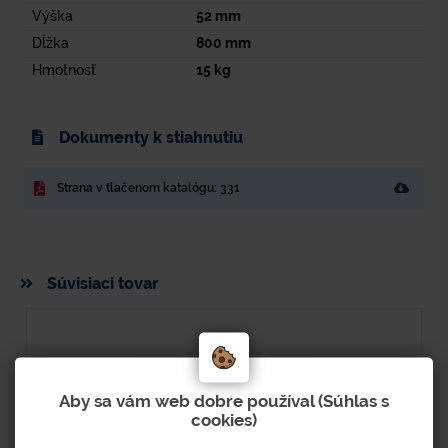
Výška
52
mm
Dĺžka
800
mm
Hmotnosť
15
kg
Dokumenty k stiahnutiu
Strana v tlačenom katalógu: 331
Súvisiaci tovar
Aby sa vám web dobre používal (Súhlas s
cookies)