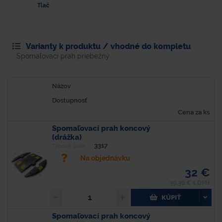
Tlač
Varianty k produktu / vhodné do kompletu
Spomaľovací prah priebežný
Názov
Dostupnosť
Cena za ks
Spomaľovací prah koncový
(drážka)
3317
Typové číslo
Na objednávku
32 €
39,36 € s DPH
KÚPIŤ
Spomaľovací prah koncový