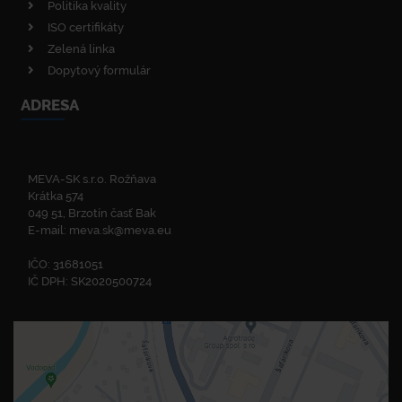
Politika kvality
ISO certifikáty
Zelená linka
Dopytový formulár
ADRESA
MEVA-SK s.r.o. Rožňava
Krátka 574
049 51, Brzotín časť Bak
E-mail:
meva.sk@meva.eu
IČO: 31681051
IČ DPH: SK2020500724