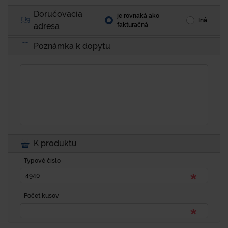
Doručovacia
je rovnaká ako
Iná
adresa
fakturačná
Poznámka k dopytu
K produktu
Typové číslo
Počet kusov