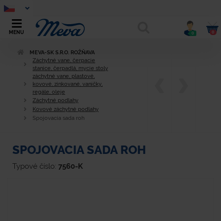
0
MENU
0
MEVA-SK S.R.O. ROŽŇAVA
Záchytné vane, čerpacie
stanice, čerpadlá, mycie stoly
záchytné vane, plastové,
kovové, zinkované, vaničky,
regále, oleje
Záchytné podlahy
Kovové záchytné podlahy
Spojovacia sada roh
SPOJOVACIA SADA ROH
Typové číslo:
7560-K