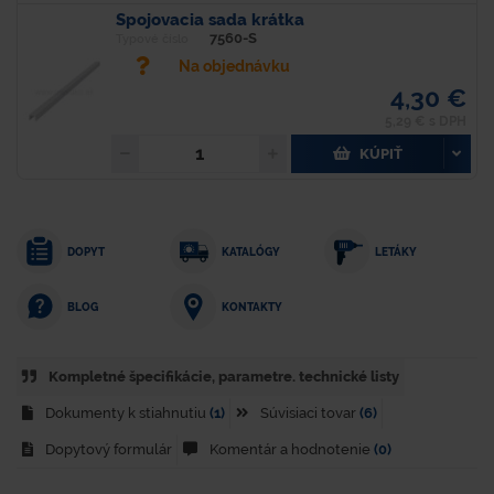
Spojovacia sada krátka
7560-S
Typové číslo
Na objednávku
4,30 €
5,29 € s DPH
KÚPIŤ
DOPYT
KATALÓGY
LETÁKY
KONTAKTY
BLOG
Kompletné špecifikácie, parametre. technické listy
Dokumenty k stiahnutiu
(1)
Súvisiaci tovar
(6)
Dopytový formulár
Komentár a hodnotenie
(0)