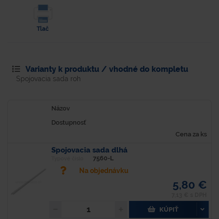
Tlač
Varianty k produktu / vhodné do kompletu
Spojovacia sada roh
Názov
Dostupnosť
Cena za ks
Spojovacia sada dlhá
7560-L
Typové číslo
Na objednávku
5,80 €
7,13 € s DPH
KÚPIŤ