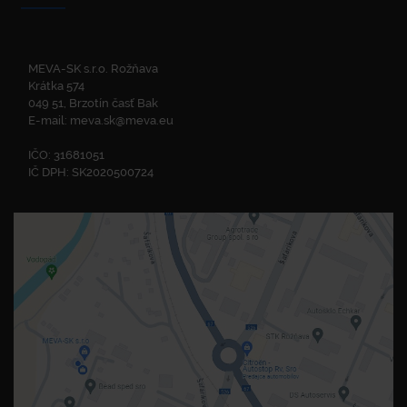
MEVA-SK s.r.o. Rožňava
Krátka 574
049 51, Brzotín časť Bak
E-mail:
meva.sk@meva.eu
IČO: 31681051
IČ DPH: SK2020500724