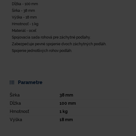
Dĺžka - 100 mm
Šírka - 38 mm
Výška - 18 mm
Hmotnosť - 1 kg
Materiál - oceľ
Spojovacia sada rohová pre záchytné podlahy.
Zabezpečuje pevné spojenie dvoch záchytných podláh.
Spojenie jednotlivých rohov podláh.
Parametre
Šírka
38
mm
Dĺžka
100
mm
Hmotnosť
1
kg
Výška
18
mm