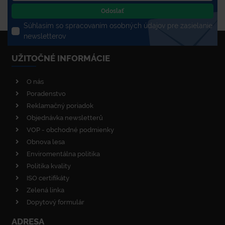
Odoslať
Súhlasím so spracovaním osobných údajov pre zasielanie
newsletterov
UŽITOČNÉ INFORMÁCIE
O nás
Poradenstvo
Reklamačný poriadok
Objednávka newsletterů
VOP - obchodné podmienky
Obnova lesa
Enviromentálna politika
Politika kvality
ISO certifikáty
Zelená linka
Dopytový formulár
ADRESA