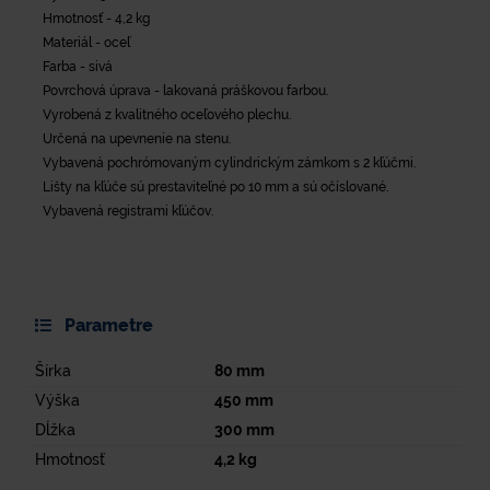
Hmotnosť - 4,2 kg
Materiál - oceľ
Farba - sivá
Povrchová úprava - lakovaná práškovou farbou.
Vyrobená z kvalitného oceľového plechu.
Určená na upevnenie na stenu.
Vybavená pochrómovaným cylindrickým zámkom s 2 kľúčmi.
Lišty na kľúče sú prestaviteľné po 10 mm a sú očíslované.
Vybavená registrami kľúčov.
Parametre
Šírka
80
mm
Výška
450
mm
Dĺžka
300
mm
Hmotnosť
4,2
kg