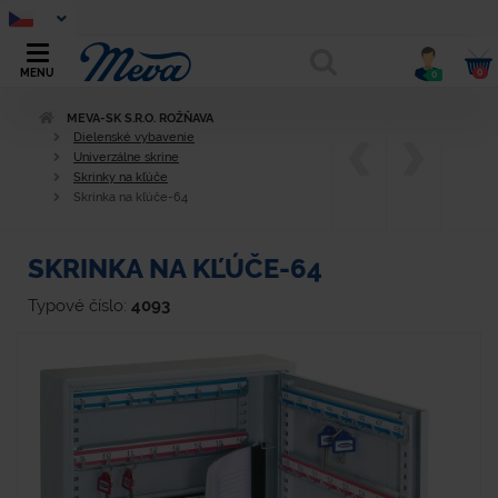
0
MENU
0
MEVA-SK S.R.O. ROŽŇAVA
Dielenské vybavenie
Univerzálne skrine
Skrinky na kľúče
Skrinka na kľúče-64
SKRINKA NA KĽÚČE-64
Typové číslo:
4093