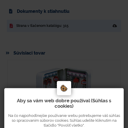
Dokumenty k stiahnutiu
Strana v tlačenom katalógu: 315
Súvisiaci tovar
Aby sa vám web dobre používal (Súhlas s
cookies)
Na čo najpohodlnejšie používanie webu potrebujeme váš súhlas
so spracovaním súborov cookies. Súhlas udelíte kliknutím na
tlačidlo "Povoliť všetko".