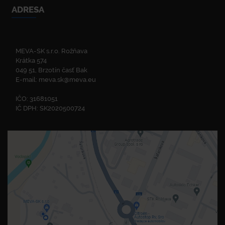
ADRESA
MEVA-SK s.r.o. Rožňava
Krátka 574
049 51, Brzotín časť Bak
E-mail:
meva.sk@meva.eu
IČO: 31681051
IČ DPH: SK2020500724