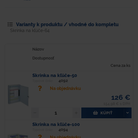
Varianty k produktu / vhodné do kompletu
Skrinka na kľúče-64
Názov
Dostupnosť
Cena za ks
Skrinka na kľúče-50
4092
Typové číslo
Na objednávku
126 €
154,98 € s DPH
KÚPIŤ
Skrinka na kľúče-100
4094
Typové číslo
Na objednávku