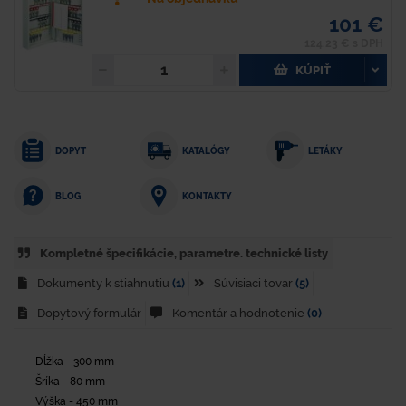
101 €
124,23 € s DPH
KÚPIŤ
DOPYT
KATALÓGY
LETÁKY
KONTAKTY
BLOG
Kompletné špecifikácie, parametre. technické listy
Dokumenty k stiahnutiu
(1)
Súvisiaci tovar
(5)
Dopytový formulár
Komentár a hodnotenie
(0)
Dĺžka - 300 mm
Šríka - 80 mm
Výška - 450 mm