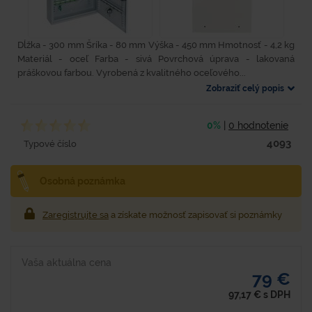
Dĺžka - 300 mm Šríka - 80 mm Výška - 450 mm Hmotnosť - 4,2 kg
Materiál - oceľ Farba - sivá Povrchová úprava - lakovaná
práškovou farbou. Vyrobená z kvalitného oceľového...
Zobraziť celý popis
0%
|
0 hodnotenie
4093
Typové číslo
Osobná poznámka
Zaregistrujte sa
a získate možnosť zapisovať si poznámky
Vaša aktuálna cena
79 €
97,17
€
s DPH