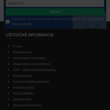
Odoslať
Súhlasím so spracovaním osobných údajov pre zasielanie
newsletterov
UŽITOČNÉ INFORMÁCIE
O nás
Poradenstvo
Reklamačný poriadok
Objednávka newsletterů
VOP - obchodné podmienky
Obnova lesa
Enviromentálna politika
Politika kvality
ISO certifikáty
Zelená linka
Dopytový formulár