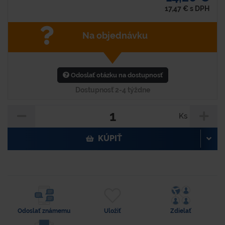
17,47
€
s DPH
Na objednávku
Odoslať otázku na dostupnosť
Dostupnosť 2-4 týždne
Ks
KÚPIŤ
Odoslať známemu
Uložiť
Zdielať