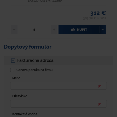
Dostupnosť 2-4 týždne
312 €
383,76 € s DPH
KÚPIŤ
Dopytový formulár
Fakturačná adresa
Cenová ponuka na firmu
Meno
Priezvisko
Kontaktná osoba