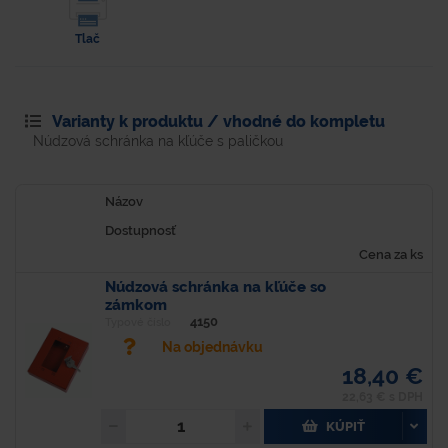
Tlač
Varianty k produktu / vhodné do kompletu
Núdzová schránka na kľúče s paličkou
Názov
Dostupnosť
Cena za ks
Núdzová schránka na kľúče so
zámkom
4150
Typové číslo
Na objednávku
18,40 €
22,63 € s DPH
KÚPIŤ