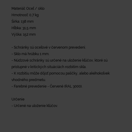
Materiál: Oceľ / sklo
Hmotnosť: 0,7 kg
Šírka: 138 mm
Hĺbka: 31,5 mm
Výška: 152 mm
- Schránky sú oceľové v červenom prevedení.
- Sklo má hrúbku 1 mm.
- Núdzové schránky sú určené na uloženie kľúčov, ktoré sú
prístupné v kritických situáciách rozbitím skla.
- K rozbitiu môže dôjsť pomocou paličky, alebo akéhokoľvek
vhodného predmetu.
- Farebné prevedenie - Červené (RAL 3000).
Určenie
- Určené na uloženie kľúčov.