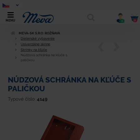
0
MENU
0
MEVA-SK S.R.O. ROŽŇAVA
Dielenské vybavenie
Univerzálne skrine
Skrinky na kľúče
Núdzová schránka na kľúče s
paličkou
NÚDZOVÁ SCHRÁNKA NA KĽÚČE S
PALIČKOU
Typové číslo:
4149