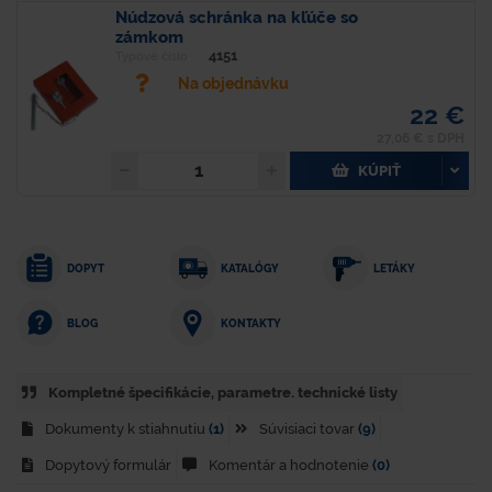
Núdzová schránka na kľúče so
zámkom
4151
Typové číslo
Na objednávku
22 €
27,06 € s DPH
KÚPIŤ
DOPYT
KATALÓGY
LETÁKY
KONTAKTY
BLOG
Kompletné špecifikácie, parametre. technické listy
Dokumenty k stiahnutiu
(1)
Súvisiaci tovar
(9)
Dopytový formulár
Komentár a hodnotenie
(0)