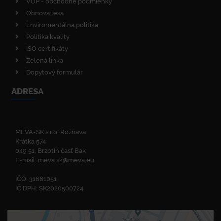
VOP - obchodné podmienky
Obnova lesa
Enviromentálna politika
Politika kvality
ISO certifikáty
Zelená linka
Dopytový formulár
ADRESA
MEVA-SK s.r.o. Rožňava
Krátka 574
049 51, Brzotín časť Bak
E-mail:
meva.sk@meva.eu
IČO: 31681051
IČ DPH: SK2020500724