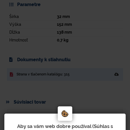
Parametre
Šírka
32
mm
Výška
152
mm
Dĺžka
138
mm
Hmotnosť
0,7
kg
Dokumenty k stiahnutiu
Strana v tlačenom katalógu: 315
Súvisiaci tovar
Aby sa vám web dobre používal (Súhlas s