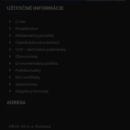
UŽITOČNÉ INFORMÁCIE
O nás
Poradenstvo
Reklamačný poriadok
Objednávka newsletterů
VOP - obchodné podmienky
Obnova lesa
Enviromentálna politika
Politika kvality
ISO certifikáty
Zelená linka
Dopytový formulár
ADRESA
MEVA-SK s.r.o. Rožňava