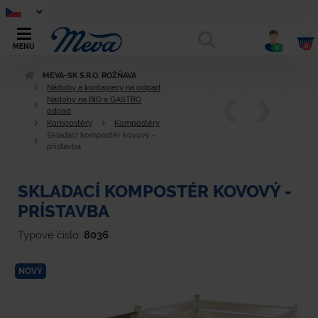
0
MENU
0
MEVA-SK S.R.O. ROŽŇAVA
Nádoby a kontajnery na odpad
Nádoby na BIO a GASTRO
odpad
Kompostéry
Kompostéry
Skladací kompostér kovový -
prístavba
SKLADACÍ KOMPOSTÉR KOVOVÝ -
PRÍSTAVBA
Typové číslo:
8036
NOVÝ