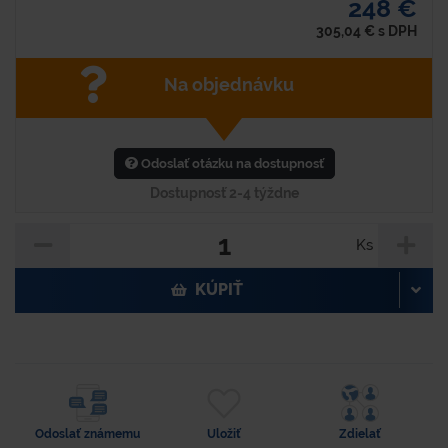
248 €
305,04
€
s DPH
Na objednávku
Odoslať otázku na dostupnosť
Dostupnosť 2-4 týždne
Ks
KÚPIŤ
Odoslať známemu
Uložiť
Zdielať