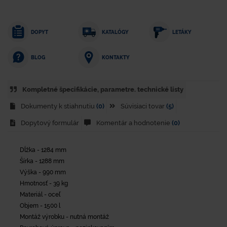
DOPYT
KATALÓGY
LETÁKY
KONTAKTY
BLOG
Kompletné špecifikácie, parametre. technické listy
Dokumenty k stiahnutiu
(0)
Súvisiaci tovar
(5)
Dopytový formulár
Komentár a hodnotenie
(0)
Dĺžka - 1284 mm
Šírka - 1288 mm
Výška - 990 mm
Hmotnosť - 39 kg
Materiál - oceľ
Objem - 1500 l
Montáž výrobku - nutná montáž