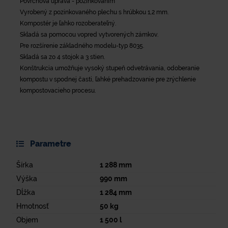
Povrchová úprava - pozinkovaním
Vyrobený z pozinkovaného plechu s hrúbkou 1,2 mm.
Kompostér je ľahko rozoberateľný.
Skladá sa pomocou vopred vytvorených zámkov.
Pre rozšírenie základného modelu-typ 8035.
Skladá sa zo 4 stojok a 3 stien.
Konštrukcia umožňuje vysoký stupeň odvetrávania, odoberanie
kompostu v spodnej časti, ľahké prehadzovanie pre zrýchlenie
kompostovacieho procesu.
Parametre
Šírka
1 288
mm
Výška
990
mm
Dĺžka
1 284
mm
Hmotnosť
50
kg
Objem
1 500
l