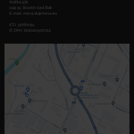
Krátka 574
049 51, Brzotín časť Bak
E-mail:
meva.sk@meva.eu
IČO: 31681051
IČ DPH: SK2020500724