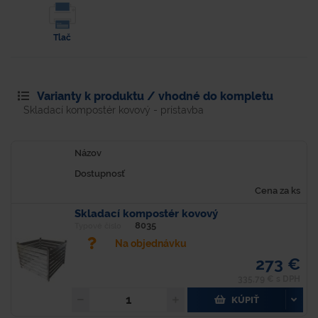
Tlač
Varianty k produktu / vhodné do kompletu
Skladací kompostér kovový - prístavba
Názov
Dostupnosť
Cena za ks
Skladací kompostér kovový
8035
Typové číslo
Na objednávku
273 €
335,79 € s DPH
KÚPIŤ