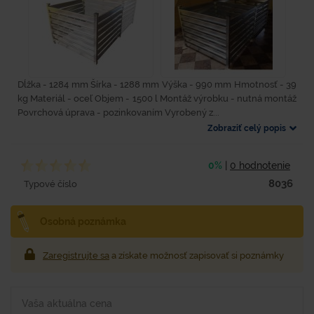
Dĺžka - 1284 mm Šírka - 1288 mm Výška - 990 mm Hmotnosť - 39
kg Materiál - oceľ Objem - 1500 l Montáž výrobku - nutná montáž
Povrchová úprava - pozinkovaním Vyrobený z...
Zobraziť celý popis
0%
|
0 hodnotenie
8036
Typové číslo
Osobná poznámka
Zaregistrujte sa
a získate možnosť zapisovať si poznámky
Vaša aktuálna cena