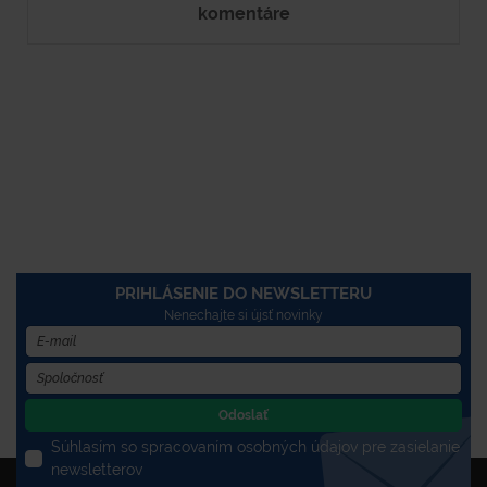
komentáre
PRIHLÁSENIE DO NEWSLETTERU
Nenechajte si újsť novinky
Odoslať
Súhlasím so spracovaním osobných údajov pre zasielanie
newsletterov