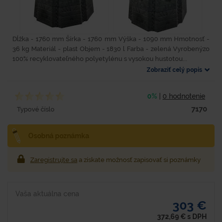
Dĺžka - 1760 mm Šírka - 1760 mm Výška - 1090 mm Hmotnosť -
36 kg Materiál - plast Objem - 1830 l Farba - zelená Vyrobenýzo
100% recyklovateľného polyetylénu s vysokou hustotou...
Zobraziť celý popis
0%
|
0 hodnotenie
7170
Typové číslo
Osobná poznámka
Zaregistrujte sa
a získate možnosť zapisovať si poznámky
Vaša aktuálna cena
303 €
372,69
€
s DPH