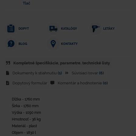
Tlač
DOPYT
KATALÓGY
LETÁKY
KONTAKTY
BLOG
Kompletné špecifikácie, parametre. technické listy
Dokumenty k stiahnutiu
(1)
Súvisiaci tovar
(6)
Dopytový formulár
Komentár a hodnotenie
(0)
Dĺžka - 1760 mm
Šírka - 1760 mm
Výška - 1090 mm
Hmotnosť - 36 kg
Materiál - plast
Objem - 1830 l