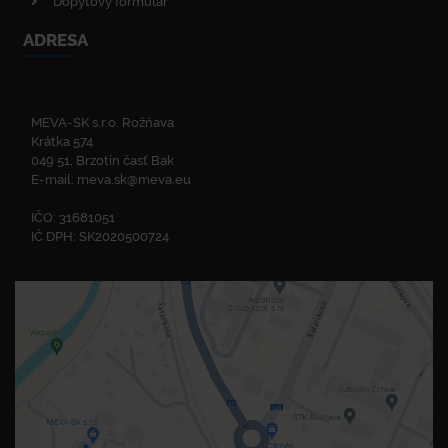
Dopytový formulár
ADRESA
MEVA-SK s.r.o. Rožňava
Krátka 574
049 51, Brzotín časť Bak
E-mail:
meva.sk@meva.eu
IČO: 31681051
IČ DPH: SK2020500724