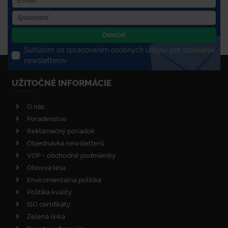
Odoslať
Súhlasím so spracovaním osobných údajov pre zasielanie
newsletterov
UŽITOČNÉ INFORMÁCIE
O nás
Poradenstvo
Reklamačný poriadok
Objednávka newsletterů
VOP - obchodné podmienky
Obnova lesa
Enviromentálna politika
Politika kvality
ISO certifikáty
Zelená linka