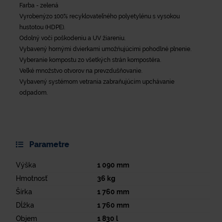
Farba - zelená
Vyrobenýzo 100% recyklovateľného polyetylénu s vysokou
hustotou (HDPE).
Odolný voči poškodeniu a UV žiareniu.
Vybavený hornými dvierkami umožńujúcimi pohodlné plnenie.
Vyberanie kompostu zo všetkých strán kompostéra.
Veľké množstvo otvorov na prevzdušňovanie.
Vybavený systémom vetrania zabraňujúcim upchávanie
odpadom.
Parametre
Výška
1 090
mm
Hmotnosť
36
kg
Šírka
1 760
mm
Dĺžka
1 760
mm
Objem
1 830
l