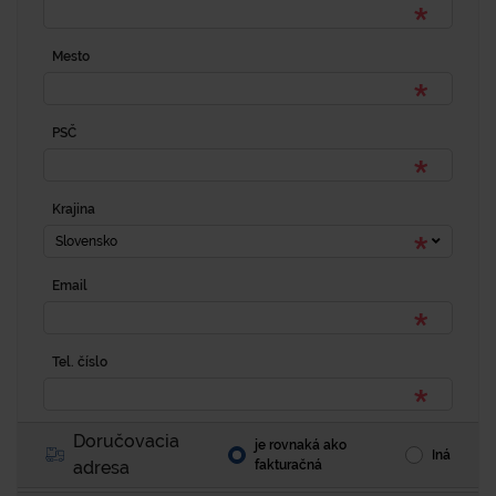
Mesto
PSČ
Krajina
Slovensko
Email
Tel. číslo
Doručovacia
je rovnaká ako
Iná
adresa
fakturačná