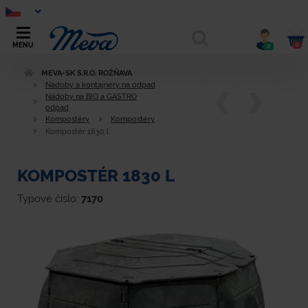
0
MENU
0
MEVA-SK S.R.O. ROŽŇAVA
Nádoby a kontajnery na odpad
Nádoby na BIO a GASTRO
odpad
Kompostéry
Kompostéry
Kompostér 1830 l
KOMPOSTÉR 1830 L
Typové číslo:
7170