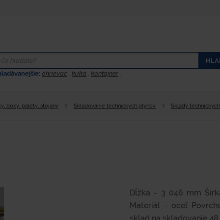
HLA
hladávanejšie:
ohrievač
,
kuka
,
kontajner
,
y, boxy, palety, stojany
Skladovanie technických plynov
Sklady technických
Dĺžka - 3 046 mm Šír
Materiál - oceľ Povrc
sklad na skladovanie 48..