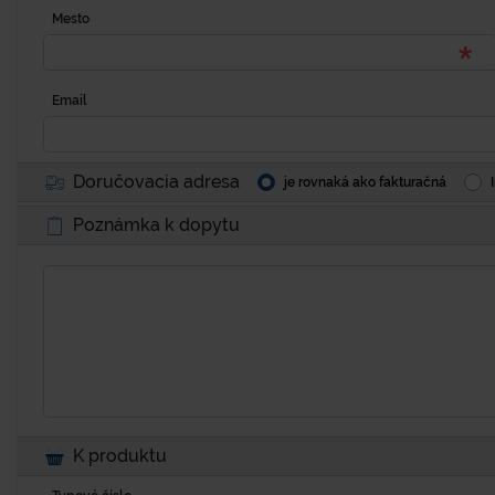
Mesto
Email
Doručovacia adresa
je rovnaká ako fakturačná
Poznámka k dopytu
K produktu