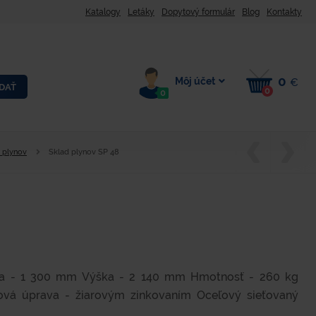
Katalogy
Letáky
Dopytový formulár
Blog
Kontakty
0
Môj účet
€
DAŤ
0
0
 plynov
Sklad plynov SP 48
ka - 1 300 mm Výška - 2 140 mm Hmotnosť - 260 kg
hová úprava - žiarovým zinkovaním Oceľový sieťovaný
.