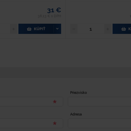
31 €
38,13 € s DPH
KÚPIŤ
K
Priezvisko
Adresa