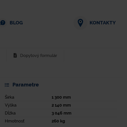
BLOG
KONTAKTY
Dopytový formulár
Parametre
Šírka
1 300
mm
Výška
2 140
mm
Dĺžka
3 046
mm
Hmotnosť
260
kg