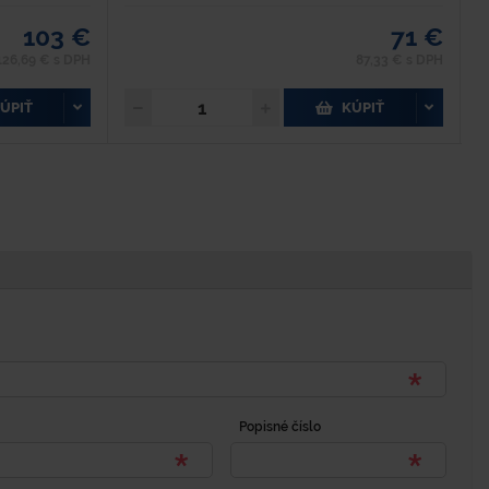
103 €
71 €
126,69 € s DPH
87,33 € s DPH
ÚPIŤ
KÚPIŤ
Popisné číslo