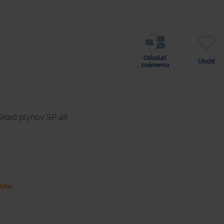
Odoslať
Uložiť
známemu
Sklad plynov SP 48
ávku