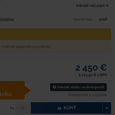
Zobraziť celý popis
5056
dnotenie
Typové číslo
e možnosť zapisovať si poznámky
2 450 €
3 013,50
€
s DPH
Odoslať otázku na dostupnosť
ávku
Dostupnosť 2-4 týždne
KÚPIŤ
Ks