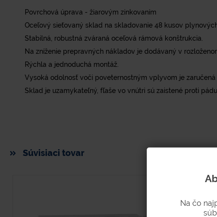
Povrchová úprava - žiarovým zinkovaním
Oceľový sieťovaný sklad na skladovanie 48 kusov plynových 
Stabilná, robustná zváraná oceľová rámová konštrukcia.
Na zníženie prepravných nákladov je dodávaný v rozloženo
Rýchla a jednoduchá montáž.
Vysoká odolnosť voči poveternostným vplyvom je zaručená
Sklad je uzamykateľný, fľaše vo vnútri sú zaistené proti pádu
Súvisiaci tovar
Ab
Na čo naj
súb