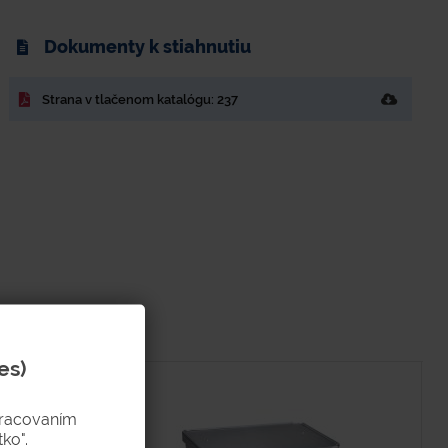
Dokumenty k stiahnutiu
Strana v tlačenom katalógu: 237
es)
pracovaním
ko".