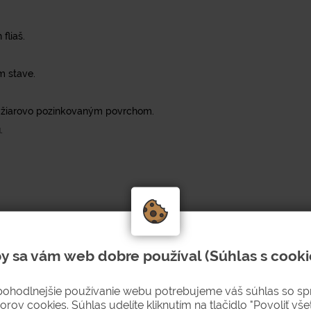
fliaš.
m stave.
 žiarovo pozinkovaným povrchom.
.
y sa vám web dobre používal (Súhlas s cooki
pohodlnejšie používanie webu potrebujeme váš súhlas so s
orov cookies. Súhlas udelíte kliknutím na tlačidlo "Povoliť všet