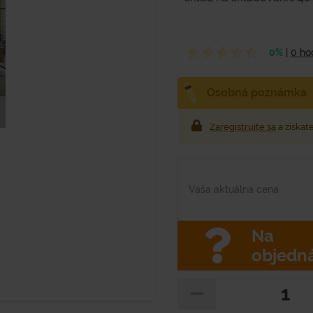
0%
|
0 ho
Osobná poznámka
Zaregistrujte sa
a získat
Vaša aktuálna cena
Na
objedn