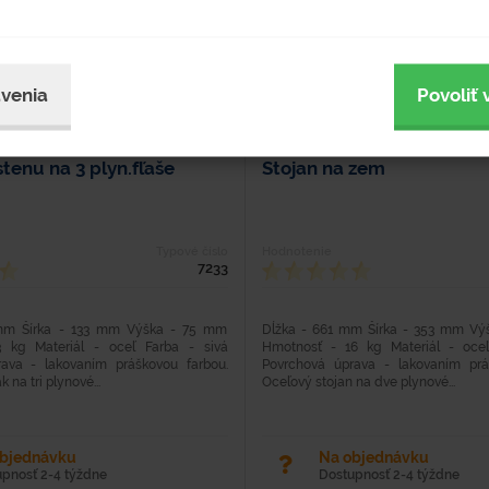
venia
Povoliť 
stenu na 3 plyn.fľaše
Stojan na zem
Typové číslo
Hodnotenie
7233
mm Šírka - 133 mm Výška - 75 mm
Dĺžka - 661 mm Šírka - 353 mm Vý
 kg Materiál - oceľ Farba - sivá
Hmotnosť - 16 kg Materiál - oceľ
ava - lakovaním práškovou farbou.
Povrchová úprava - lakovaním prá
 na tri plynové...
Oceľový stojan na dve plynové...
objednávku
Na objednávku
upnosť 2-4 týždne
Dostupnosť 2-4 týždne