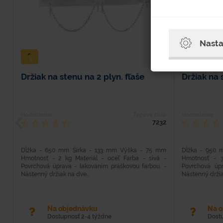
Nasta
Držiak na stenu na 2 plyn. fľaše
Držiak na 
Hodnotenie
Typové číslo
Hodnotenie
7232
Dĺžka - 650 mm Šírka - 133 mm Výška - 75 mm
Dĺžka - 950 
Hmotnosť - 2 kg Materiál - oceľ Farba - sivá -
Hmotnosť - 3
Povrchová úprava - lakovaním práškovou farbou. -
Povrchová úpr
Nástenný držiak na dve...
Nástenný držiak
Na objednávku
Na 
Dostupnosť 2-4 týždne
Dost