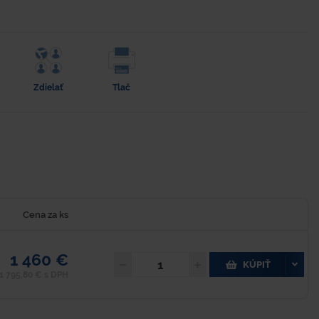
Zdielať
Tlač
Cena za ks
1 460 €
KÚPIŤ
1 795,80 € s DPH