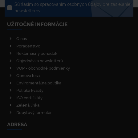
Súhlasím so spracovaním osobných údajov pre zasielanie
newsletterov
UŽITOČNÉ INFORMÁCIE
O nás
Poradenstvo
Reklamačný poriadok
Objednávka newsletterů
VOP - obchodné podmienky
Obnova lesa
Enviromentálna politika
Politika kvality
ISO certifikáty
Zelená linka
Dopytový formulár
ADRESA