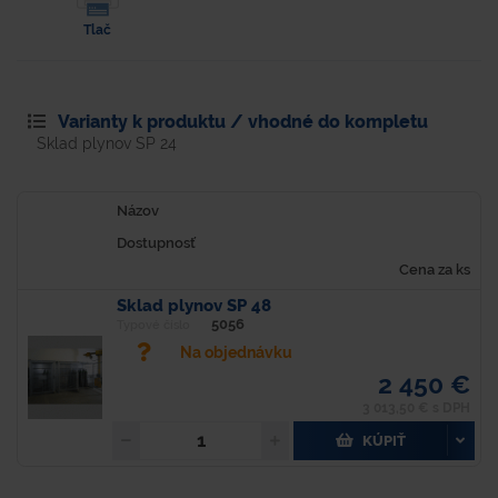
Tlač
Varianty k produktu / vhodné do kompletu
Sklad plynov SP 24
Názov
Dostupnosť
Cena za ks
Sklad plynov SP 48
5056
Typové číslo
Na objednávku
2 450 €
3 013,50 € s DPH
KÚPIŤ