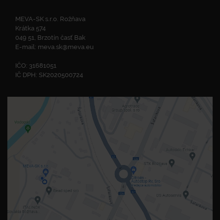
MEVA-SK s.r.o. Rožňava
Krátka 574
049 51, Brzotín časť Bak
E-mail:
meva.sk@meva.eu
IČO: 31681051
IČ DPH: SK2020500724