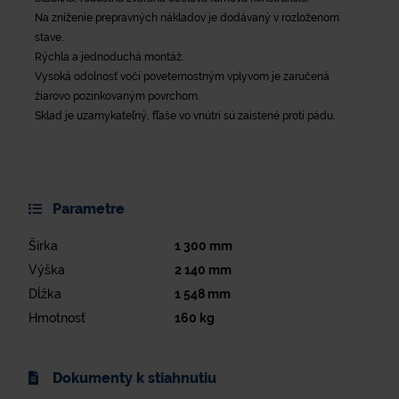
Na zníženie prepravných nákladov je dodávaný v rozloženom
stave.
Rýchla a jednoduchá montáž.
Vysoká odolnosť voči poveternostným vplyvom je zaručená
žiarovo pozinkovaným povrchom.
Sklad je uzamykateľný, fľaše vo vnútri sú zaistené proti pádu.
Parametre
Šírka
1 300
mm
Výška
2 140
mm
Dĺžka
1 548
mm
Hmotnosť
160
kg
Dokumenty k stiahnutiu