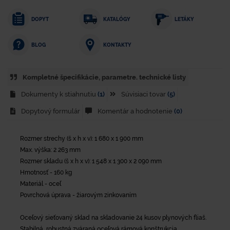
DOPYT
KATALÓGY
LETÁKY
KONTAKTY
BLOG
Kompletné špecifikácie, parametre. technické listy
Dokumenty k stiahnutiu
(1)
Súvisiaci tovar
(5)
Dopytový formulár
Komentár a hodnotenie
(0)
Rozmer strechy (š x h x v): 1 680 x 1 900 mm
Max. výška: 2 263 mm
Rozmer skladu (š x h x v): 1 548 x 1 300 x 2 090 mm
Hmotnosť - 160 kg
Materiál - oceľ
Povrchová úprava - žiarovým zinkovaním
Oceľový sieťovaný sklad na skladovanie 24 kusov plynových fliaš.
Stabilná, robustná zváraná oceľová rámová konštrukcia.