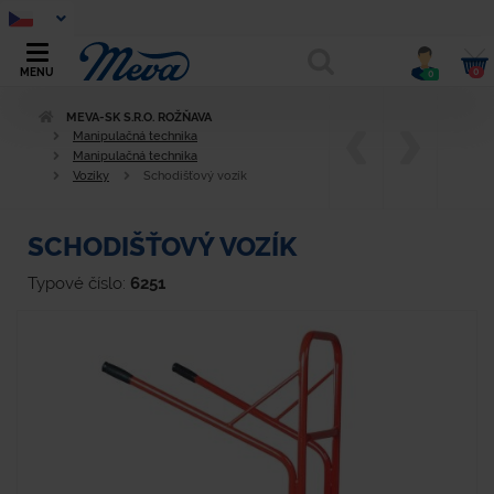
0
MENU
0
MEVA-SK S.R.O. ROŽŇAVA
Manipulačná technika
Manipulačná technika
Vozíky
Schodišťový vozík
SCHODIŠŤOVÝ VOZÍK
Typové číslo:
6251