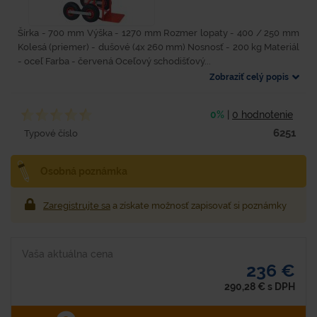
Šírka - 700 mm Výška - 1270 mm Rozmer lopaty - 400 / 250 mm
Kolesá (priemer) - dušové (4x 260 mm) Nosnosť - 200 kg Materiál
- oceľ Farba - červená Oceľový schodišťový...
Zobraziť celý popis
0%
|
0 hodnotenie
6251
Typové číslo
Osobná poznámka
Zaregistrujte sa
a získate možnosť zapisovať si poznámky
Vaša aktuálna cena
236 €
290,28
€
s DPH