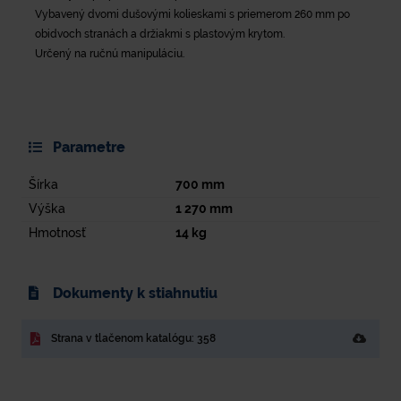
Vybavený dvomi dušovými kolieskami s priemerom 260 mm po
obidvoch stranách a držiakmi s plastovým krytom.
Určený na ručnú manipuláciu.
Parametre
Šírka
700
mm
Výška
1 270
mm
Hmotnosť
14
kg
Dokumenty k stiahnutiu
Strana v tlačenom katalógu: 358