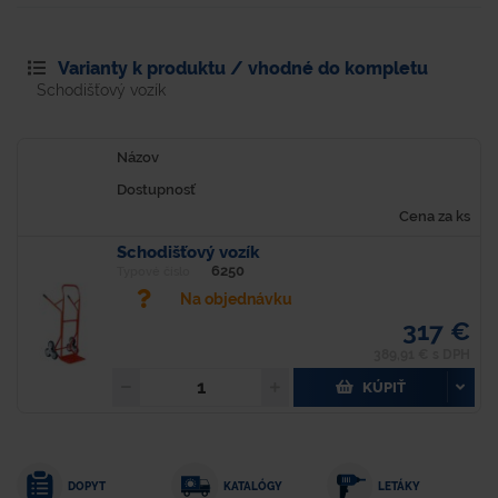
Varianty k produktu / vhodné do kompletu
Schodišťový vozík
Názov
Dostupnosť
Cena za ks
Schodišťový vozík
6250
Typové číslo
Na objednávku
317 €
389,91 € s DPH
KÚPIŤ
DOPYT
KATALÓGY
LETÁKY