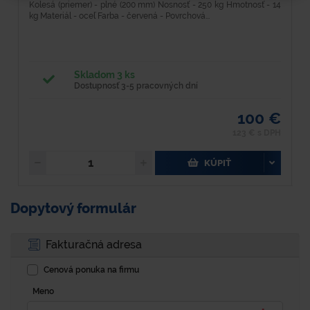
Kolesá (priemer) - plné (200 mm) Nosnosť - 250 kg Hmotnosť - 14
K
kg Materiál - oceľ Farba - červená - Povrchová...
kg
Skladom 3 ks
Dostupnosť 3-5 pracovných dní
100 €
123 € s DPH
KÚPIŤ
Dopytový formulár
Fakturačná adresa
Cenová ponuka na firmu
Meno