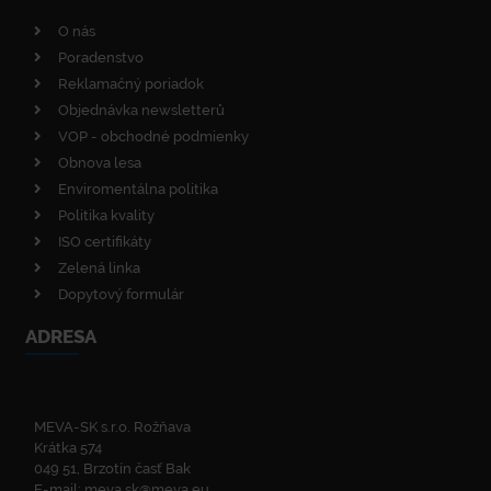
O nás
Poradenstvo
Reklamačný poriadok
Objednávka newsletterů
VOP - obchodné podmienky
Obnova lesa
Enviromentálna politika
Politika kvality
ISO certifikáty
Zelená linka
Dopytový formulár
ADRESA
MEVA-SK s.r.o. Rožňava
Krátka 574
049 51, Brzotín časť Bak
E-mail:
meva.sk@meva.eu