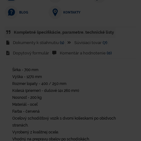
KONTAKTY
BLOG
Kompletné špecifikácie, parametre. technické listy
Dokumenty k stiahnutiu
(1)
Súvisiaci tovar
(7)
Dopytový formulár
Komentár a hodnotenie
(0)
Šírka - 700 mm
Výška - 1270 mm
Rozmer lopaty - 400 / 250 mm
Kolesá (priemer) - dušové (4x 260 mm)
Nosnosť - 200 kg
Materiál - oceľ
Farba - červená
Oceľový schodišťový vozík s dvomi kolieskami po obidvoch
stranách.
Vyrobený z kvalitnej ocele.
Vhodný na prepravu obalov po schodiskách.