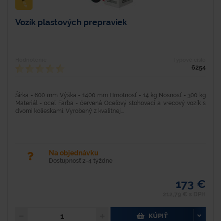
Vozík plastových prepraviek
Hodnotenie
Typové číslo
6254
Šírka - 600 mm Výška - 1400 mm Hmotnosť - 14 kg Nosnosť - 300 kg
Materiál - oceľ Farba - červená Oceľový stohovací a vrecový vozík s
dvomi kolieskami. Vyrobený z kvalitnej...
Na objednávku
Dostupnosť 2-4 týždne
173 €
212,79 € s DPH
KÚPIŤ