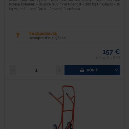
Kolesá (priemer) - dušové (260 mm) Nosnosť - 200 kg Hmotnosť - 16
kg Materiál - oceľ Farba - červená Povrchová...
Na objednávku
Dostupnosť 2-4 týždne
157 €
193,11 € s DPH
KÚPIŤ