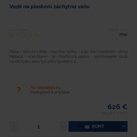
Vozík na plastovú záchytnú vaňu
Hodnotenie
Typové číslo
7710
Dĺžka - 1120 mm Šírka - 630 mm Výška - 1040 mm Hmotnosť - 28 kg
Materiál - oceľ Objem - 30 l Povrhcová úprava - pozinkovaním Vozík
na záchytnú vaňu typ 4660 Vyrobený z...
Na objednávku
Dostupnosť 2-4 týždne
626 €
769,98 € s DPH
KÚPIŤ