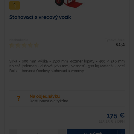
Stohovací a vrecový vozík
Hodnotenie
Typové číslo
6252
Šírka - 600 mm Výška - 1300 mm Rozmer lopaty - 400 / 250 mm
Kolesá (priemer) - dušové (260 mm) Nosnosť - 300 kg Materiál - oceľ
Farba - červená Oceľový stohovací a vrecový...
Na objednávku
Dostupnosť 2-4 týždne
175 €
215,25 € s DPH