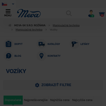
0
MENU
0
MEVA-SK S.R.O. ROŽŇAVA
Manipulačná technika
Manipulačná technika
Vozíky
DOPYT
KATALÓGY
LETÁKY
KONTAKTY
BLOG
VOZÍKY
ZOBRAZIŤ FILTRE
Doporučené
Najpredávanejšie
Najnižšia cena
Najvyššia cena