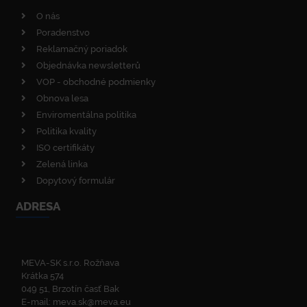
O nás
Poradenstvo
Reklamačný poriadok
Objednávka newsletterů
VOP - obchodné podmienky
Obnova lesa
Enviromentálna politika
Politika kvality
ISO certifikáty
Zelená linka
Dopytový formulár
ADRESA
MEVA-SK s.r.o. Rožňava
Krátka 574
049 51, Brzotín časť Bak
E-mail:
meva.sk@meva.eu