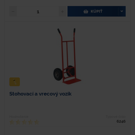
KÚPIŤ
Stohovací a vrecový vozík
Hodnotenie
Typové číslo
6246