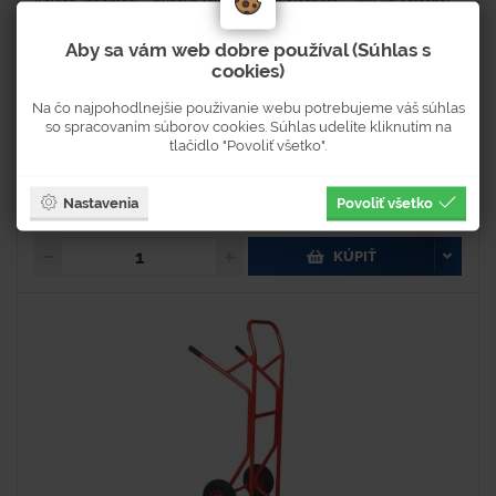
Kolesá (priemer) - dušové (4x 260 mm) Nosnosť - 200 kg Materiál -
oceľ Farba - červená Oceľový schodišťový...
Aby sa vám web dobre používal (Súhlas s
cookies)
Na čo najpohodlnejšie používanie webu potrebujeme váš súhlas
Na objednávku
so spracovaním súborov cookies. Súhlas udelíte kliknutím na
Dostupnosť 2-4 týždne
tlačidlo "Povoliť všetko".
236 €
Nastavenia
Povoliť všetko
290,28 € s DPH
KÚPIŤ