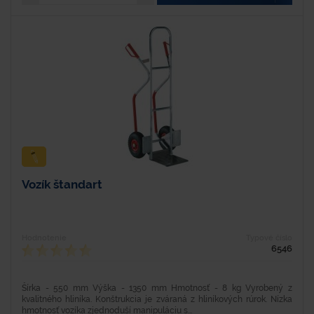
Vozík štandart
Hodnotenie
Typové číslo
6546
Šírka - 550 mm Výška - 1350 mm Hmotnosť - 8 kg Vyrobený z
kvalitného hliníka. Konštrukcia je zváraná z hliníkových rúrok. Nízka
hmotnosť vozíka zjednoduší manipuláciu s...