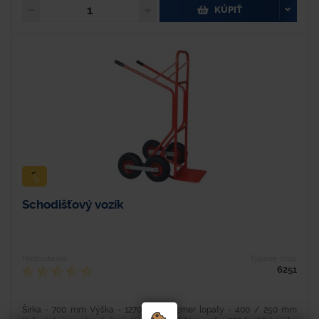
KÚPIŤ
Schodišťový vozík
Hodnotenie
Typové číslo
6251
Šírka - 700 mm Výška - 1270 mm Rozmer lopaty - 400 / 250 mm