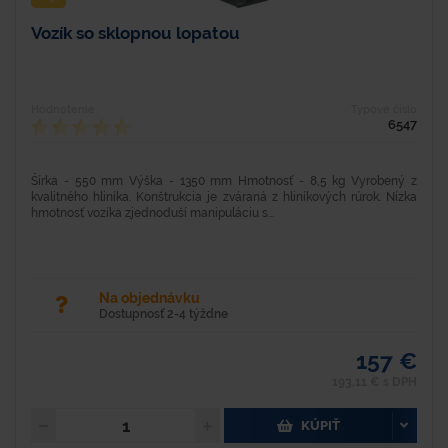
Vozík so sklopnou lopatou
Hodnotenie
Typové číslo
6547
Šírka - 550 mm Výška - 1350 mm Hmotnosť - 8,5 kg Vyrobený z
kvalitného hliníka. Konštrukcia je zváraná z hliníkových rúrok. Nízka
hmotnosť vozíka zjednoduší manipuláciu s...
Na objednávku
Dostupnosť 2-4 týždne
157 €
193,11 € s DPH
KÚPIŤ