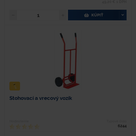
49,20 € s DPH
KÚPIŤ
Stohovací a vrecový vozík
Hodnotenie
Typové číslo
6244