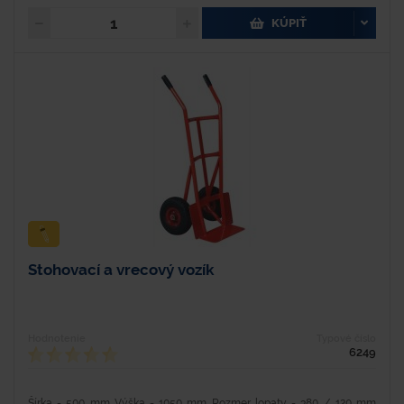
KÚPIŤ
Stohovací a vrecový vozík
Hodnotenie
Typové číslo
6249
Šírka - 500 mm Výška - 1050 mm Rozmer lopaty - 380 / 120 mm