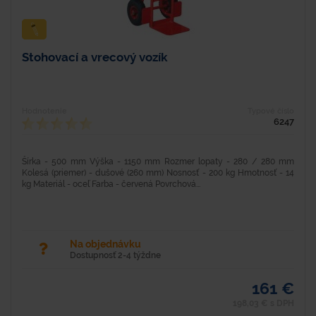
Stohovací a vrecový vozík
Hodnotenie
Typové číslo
6247
Šírka - 500 mm Výška - 1150 mm Rozmer lopaty - 280 / 280 mm
Kolesá (priemer) - dušové (260 mm) Nosnosť - 200 kg Hmotnosť - 14
kg Materiál - oceľ Farba - červená Povrchová...
Na objednávku
Dostupnosť 2-4 týždne
161 €
198,03 € s DPH