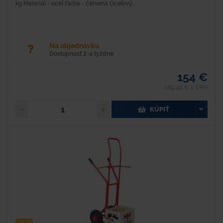
kg Materiál - oceľ Farba - červená Oceľový...
Na objednávku
Dostupnosť 2-4 týždne
154 €
189,42 € s DPH
KÚPIŤ