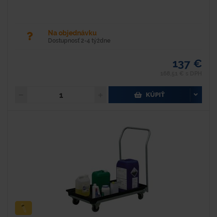
Na objednávku
Dostupnosť 2-4 týždne
137 €
168,51 € s DPH
KÚPIŤ