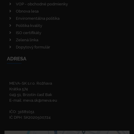
VOP - obchodné podmienky
Obnova lesa
Enviromentálna politika
Politika kvality
ISO certifikáty
Zelená linka
Dopytový formulár
ADRESA
MEVA-SK s.r.o. Rožňava
Krátka 574
049 51, Brzotín časť Bak
E-mail:
meva.sk@meva.eu
IČO: 31681051
IČ DPH: SK2020500724