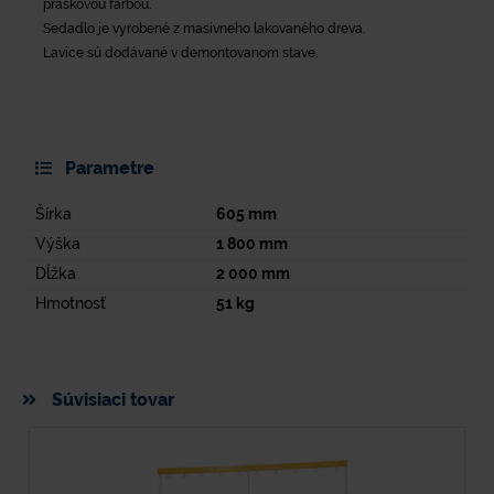
práškovou farbou.
Sedadlo je vyrobené z masívneho lakovaného dreva.
Lavice sú dodávané v demontovanom stave.
Parametre
Šírka
605
mm
Výška
1 800
mm
Dĺžka
2 000
mm
Hmotnosť
51
kg
Súvisiaci tovar