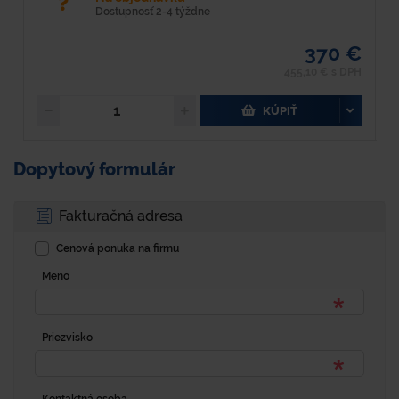
Dostupnosť 2-4 týždne
370 €
455,10 € s DPH
KÚPIŤ
Dopytový formulár
Fakturačná adresa
Cenová ponuka na firmu
Meno
Priezvisko