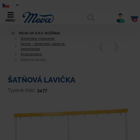
0
MENU
0
MEVA-SK S.R.O. ROŽŇAVA
Dielenské vybavenie
Skrine - dielenské, šatňové,
kancelárske
Príslušenstvo
Šatňová lavička
ŠATŇOVÁ LAVIČKA
Typové číslo:
3477