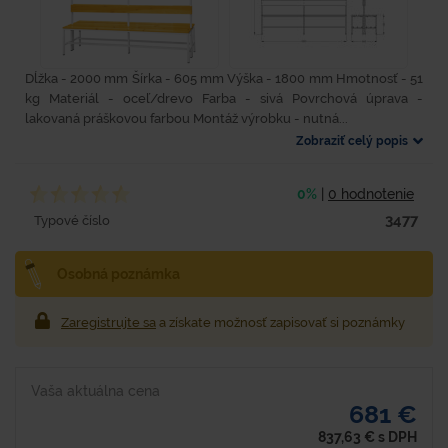
Dĺžka - 2000 mm Šírka - 605 mm Výška - 1800 mm Hmotnosť - 51
kg Materiál - oceľ/drevo Farba - sivá Povrchová úprava -
lakovaná práškovou farbou Montáž výrobku - nutná...
Zobraziť celý popis
0%
|
0 hodnotenie
3477
Typové číslo
Osobná poznámka
Zaregistrujte sa
a získate možnosť zapisovať si poznámky
Vaša aktuálna cena
681 €
837,63
€
s DPH