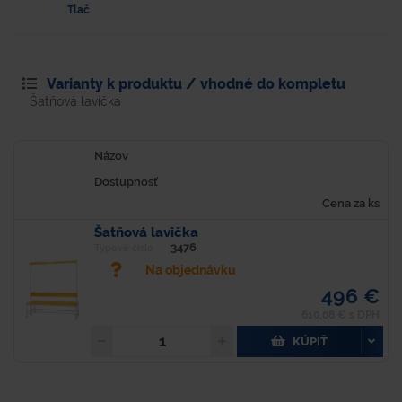
Tlač
Varianty k produktu / vhodné do kompletu
Šatňová lavička
Názov
Dostupnosť
Cena za ks
Šatňová lavička
3476
Typové číslo
Na objednávku
496 €
610,08 € s DPH
KÚPIŤ