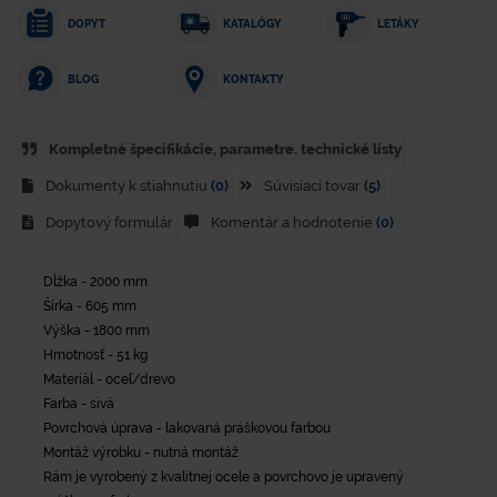
DOPYT
KATALÓGY
LETÁKY
KONTAKTY
BLOG
Kompletné špecifikácie, parametre. technické listy
Dokumenty k stiahnutiu
(0)
Súvisiaci tovar
(5)
Dopytový formulár
Komentár a hodnotenie
(0)
Dĺžka - 2000 mm
Šírka - 605 mm
Výška - 1800 mm
Hmotnosť - 51 kg
Materiál - oceľ/drevo
Farba - sivá
Povrchová úprava - lakovaná práškovou farbou
Montáž výrobku - nutná montáž
Rám je vyrobený z kvalitnej ocele a povrchovo je upravený