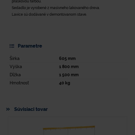
práškovou farbou.
Sedadlo je vyrobené z masívneho lakovaného dreva.
Lavice sú dodávané v demontovanom stave.
Parametre
Šírka
605
mm
Výška
1 800
mm
Dĺžka
1 500
mm
Hmotnosť
40
kg
Súvisiaci tovar