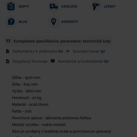
DOPYT
KATALÓGY
LETÁKY
KONTAKTY
BLOG
Kompletné špecifikácie, parametre. technické listy
Dokumenty k stiahnutiu
(0)
Súvisiaci tovar
(5)
Dopytový formulár
Komentár a hodnotenie
(0)
Dĺžka - 1500 mm
Šírka - 605 mm
Výška - 1800 mm
Hmotnosť - 40 kg
Materiál - oceľ/drevo
Farba - sivá
Povrchová úprava - lakovaná práškovou farbou
Montáž výrobku - nutná montáž
Rám je vyrobený z kvalitnej ocele a povrchovo je upravený