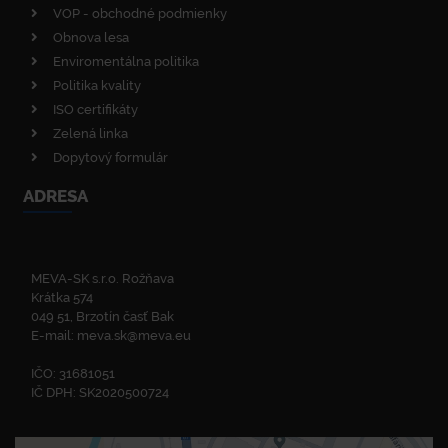
VOP - obchodné podmienky
Obnova lesa
Enviromentálna politika
Politika kvality
ISO certifikáty
Zelená linka
Dopytový formulár
ADRESA
MEVA-SK s.r.o. Rožňava
Krátka 574
049 51, Brzotín časť Bak
E-mail:
meva.sk@meva.eu
IČO: 31681051
IČ DPH: SK2020500724