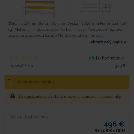
Dĺžka - 1500 mm Šírka - 605 mm Výška - 1800 mm Hmotnosť - 40
kg Materiál - oceľ/drevo Farba - sivá Povrchová úprava -
lakovaná práškovou farbou Montáž výrobku - nutná...
Zobraziť celý popis
0%
|
0 hodnotenie
3476
Typové číslo
Osobná poznámka
Zaregistrujte sa
a získate možnosť zapisovať si poznámky
Vaša aktuálna cena
496 €
610,08
€
s DPH