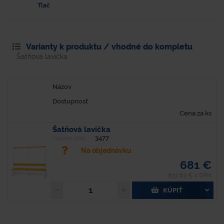
Tlač
Varianty k produktu / vhodné do kompletu
Šatňová lavička
Názov
Dostupnosť
Cena za ks
Šatňová lavička
3477
Typové číslo
Na objednávku
681 €
837,63 € s DPH
KÚPIŤ