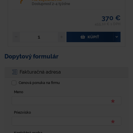
Dostupnosť 2-4 týždne
370 €
455,10 € s DPH
KÚPIŤ
Dopytový formulár
Fakturačná adresa
Cenová ponuka na firmu
Meno
Priezvisko