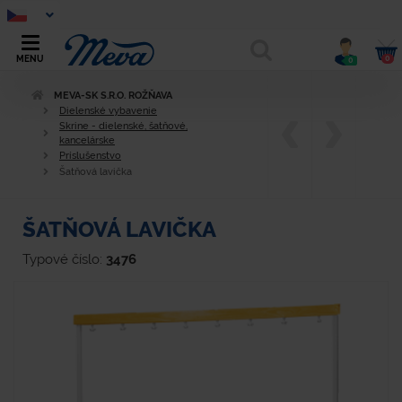
0
MENU
0
MEVA-SK S.R.O. ROŽŇAVA
Dielenské vybavenie
Skrine - dielenské, šatňové,
kancelárske
Príslušenstvo
Šatňová lavička
ŠATŇOVÁ LAVIČKA
Typové číslo:
3476