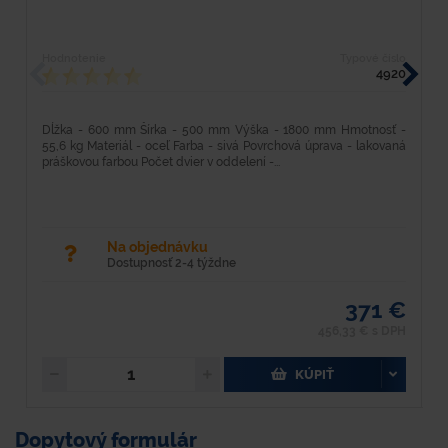
Hodnotenie
Typové číslo
H
4920
Dĺžka - 600 mm Šírka - 500 mm Výška - 1800 mm Hmotnosť -
D
55,6 kg Materiál - oceľ Farba - sivá Povrchová úprava - lakovaná
k
práškovou farbou Počet dvier v oddelení -...
la
Na objednávku
Dostupnosť 2-4 týždne
371 €
456,33 € s DPH
KÚPIŤ
Dopytový formulár