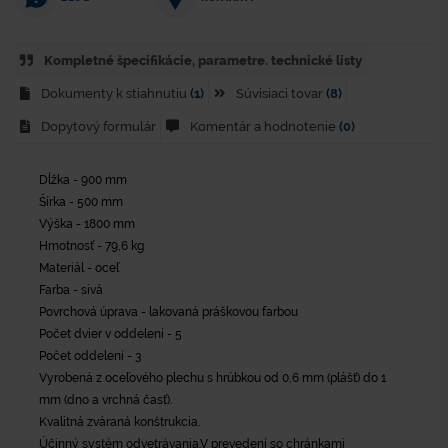
Kompletné špecifikácie, parametre. technické listy
Dokumenty k stiahnutiu
(1)
Súvisiaci tovar
(8)
Dopytový formulár
Komentár a hodnotenie
(0)
Dĺžka - 900 mm
Šírka - 500 mm
Výška - 1800 mm
Hmotnosť - 79,6 kg
Materiál - oceľ
Farba - sivá
Povrchová úprava - lakovaná práškovou farbou
Počet dvier v oddelení - 5
Počet oddelení - 3
Vyrobená z oceľového plechu s hrúbkou od 0,6 mm (plášť) do 1
mm (dno a vrchná časť).
Kvalitná zváraná konštrukcia.
Účinný systém odvetrávania.V prevedení so chránkami