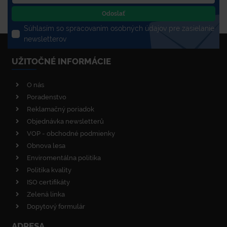
Odoslať
Súhlasím so spracovaním osobných údajov pre zasielanie
newsletterov
UŽITOČNÉ INFORMÁCIE
O nás
Poradenstvo
Reklamačný poriadok
Objednávka newsletterů
VOP - obchodné podmienky
Obnova lesa
Enviromentálna politika
Politika kvality
ISO certifikáty
Zelená linka
Dopytový formulár
ADRESA