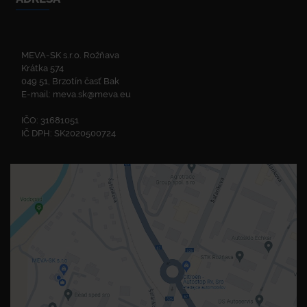
MEVA-SK s.r.o. Rožňava
Krátka 574
049 51, Brzotín časť Bak
E-mail:
meva.sk@meva.eu
IČO: 31681051
IČ DPH: SK2020500724