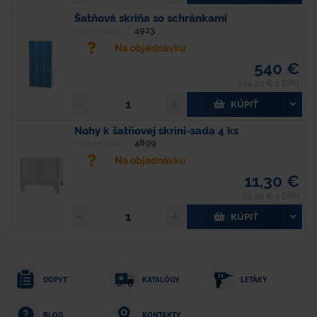
Šatňová skriňa so schránkami
4923
Typové číslo
Na objednávku
540 €
664,20 € s DPH
KÚPIŤ
Nohy k šatňovej skrini-sada 4 ks
4899
Typové číslo
Na objednávku
11,30 €
13,90 € s DPH
KÚPIŤ
DOPYT
KATALÓGY
LETÁKY
KONTAKTY
BLOG