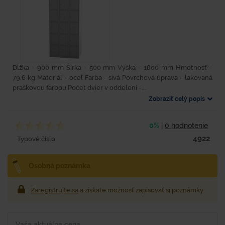
Dĺžka - 900 mm Šírka - 500 mm Výška - 1800 mm Hmotnosť -
79,6 kg Materiál - oceľ Farba - sivá Povrchová úprava - lakovaná
práškovou farbou Počet dvier v oddelení -...
Zobraziť celý popis
0%
|
0 hodnotenie
4922
Typové číslo
Osobná poznámka
Zaregistrujte sa
a získate možnosť zapisovať si poznámky
Vaša aktuálna cena