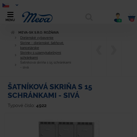
0
MENU
0
MEVA-SK S.R.O. ROŽŇAVA
Dielenské vybavenie
Skrine - dielenské, šatňové,
kancelárske
Skrinky s uzamykateľnými
schránkami
Šatníková skriňa s 15 schránkami
- sivá
ŠATNÍKOVÁ SKRIŇA S 15
SCHRÁNKAMI - SIVÁ
Typové číslo:
4922