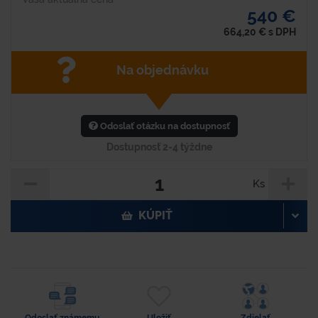
540 €
664,20
€
s DPH
Na objednávku
Odoslať otázku na dostupnosť
Dostupnosť 2-4 týždne
Ks
KÚPIŤ
Odoslať známemu
Uložiť
Zdielať