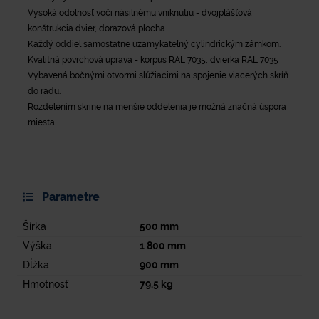
Vysoká odolnosť voči násilnému vniknutiu - dvojplášťová
konštrukcia dvier, dorazová plocha.
Každý oddiel samostatne uzamykateľný cylindrickým zámkom.
Kvalitná povrchová úprava - korpus RAL 7035, dvierka RAL 7035
Vybavená bočnými otvormi slúžiacimi na spojenie viacerých skríň
do radu.
Rozdelením skrine na menšie oddelenia je možná značná úspora
miesta.
Parametre
Šírka
500
mm
Výška
1 800
mm
Dĺžka
900
mm
Hmotnosť
79,5
kg