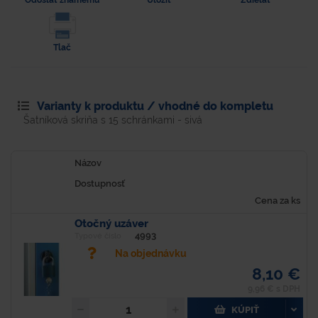
Tlač
Varianty k produktu / vhodné do kompletu
Šatníková skriňa s 15 schránkami - sivá
Názov
Dostupnosť
Cena za ks
Otočný uzáver
4993
Typové číslo
Na objednávku
8,10 €
9,96 € s DPH
KÚPIŤ