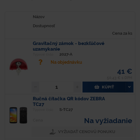
Názov
Dostupnosť
Cena za ks
Gravitačný zámok - bezkľúčové
uzamykanie
2027-A
Typové číslo
Na objednávku
41 €
50,43 € s DPH
KÚPIŤ
Ručná čítačka QR kódov ZEBRA
TC27
S-TC27
Typové číslo
Na vyžiadanie
Cena
VYŽIADAŤ CENOVÚ PONUKU