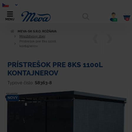
0
MENU
0
MEVA-SK S.R.O. ROŽŇAVA
Množstvový zber
Prístrešok pre 8ks 1100l
kontajnerov
PRÍSTREŠOK PRE 8KS 1100L
KONTAJNEROV
Typové číslo:
S8363-8
NOVÝ