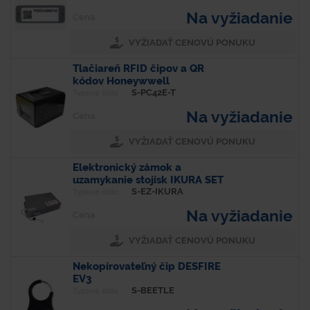
Na vyžiadanie
Cena
VYŽIADAŤ CENOVÚ PONUKU
Tlačiareň RFID čipov a QR
kódov Honeywwell
S-PC42E-T
Typové číslo
Na vyžiadanie
Cena
VYŽIADAŤ CENOVÚ PONUKU
Elektronický zámok a
uzamykanie stojísk IKURA SET
S-EZ-IKURA
Typové číslo
Na vyžiadanie
Cena
VYŽIADAŤ CENOVÚ PONUKU
Nekopírovateľný čip DESFIRE
EV3
S-BEETLE
Typové číslo