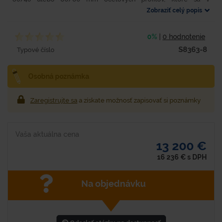
modulárnom rastri pomocou oceľových platní priskrutkujú do
Zobraziť celý popis
betónového...
0%
|
0 hodnotenie
S8363-8
Typové číslo
Osobná poznámka
Zaregistrujte sa
a získate možnosť zapisovať si poznámky
Vaša aktuálna cena
13 200 €
16 236
€
s DPH
Na objednávku