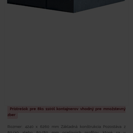
Prístrešok pre 8ks 1100l kontajnerov vhodný pre množstevný
zber
Rozmer: 4240 x 6260 mm Základná konštrukcia Pozostáva z
80/40 alebo 80/80 mm oceľových profilov, ktoré sa v