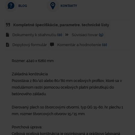
KONTAKTY
BLOG
Kompletné špecifikácie, parametre. technické listy
Dokumenty k stiahnutiu
(0)
Súvisiaci tovar
(5)
Dopytový formulár
Komentár a hodnotenie
(0)
Rozmer: 4240 x 6260 mm
Základná konštrukcia
Pozostáva z 80/40 alebo 80/80 mm oceľových profilov, ktoré sa v
modulárnom rastri pomocou oceľových platní priskrutkujú do
betónového základu.
Dierovaný plech so štvorcovými otvormi, typ QG 15-60, hr. plechu 1
mm, rozmer štvorcových otvorov 15/15 mm.
Povrchová úprava:
Celková oceľová konštrukcia je pozinkovaná a práškovo lakovaná