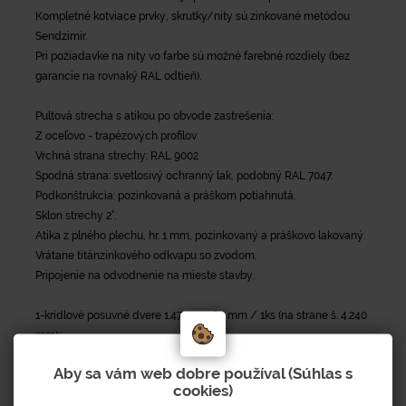
Kompletné kotviace prvky, skrutky/nity sú zinkované metódou
Sendzimir.
Pri požiadavke na nity vo farbe sú možné farebné rozdiely (bez
garancie na rovnaký RAL odtieň).
Pultová strecha s atikou po obvode zastrešenia:
Z oceľovo - trapézových profilov
Vrchná strana strechy: RAL 9002
Spodná strana: svetlosivý ochranný lak, podobný RAL 7047.
Podkonštrukcia: pozinkovaná a práškom potiahnutá.
Sklon strechy 2°.
Atika z plného plechu, hr. 1 mm, pozinkovaný a práškovo lakovaný.
Vrátane titánzinkového odkvapu so zvodom.
Pripojenie na odvodnenie na mieste stavby.
1-krídlové posuvné dvere 1.475 x 2.260 mm / 1ks (na strane š. 4.240
mm):
Pozostáva z jedného 40 /40 obvodového rámu, so stredovým
Aby sa vám web dobre používal (Súhlas s
profilom.
cookies)
Výplň dverí je podľa výplne prístrešku.