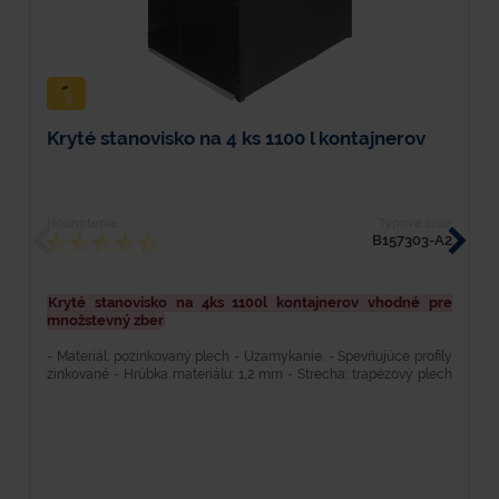
Kryté stanovisko na 4 ks 1100 l kontajnerov
K
Hodnotenie
Typové číslo
H
B157303-A2
Kryté stanovisko na 4ks 1100l kontajnerov vhodné pre
K
množstevný zber
m
- Materiál: pozinkovaný plech - Uzamykanie. - Spevňujúce profily
Te
zinkované - Hrúbka materiálu: 1,2 mm - Strecha: trapézový plech
u
pozinkovaný - Dvere: dvojkrídlové...
hm