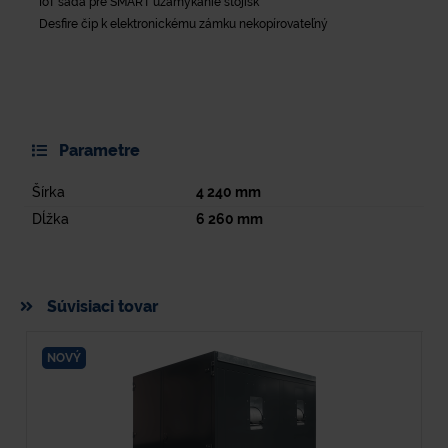
IoT sada pre SMART uzamykanie stojísk
Desfire čip k elektronickému zámku nekopírovateľný
Parametre
Šírka
4 240
mm
Dĺžka
6 260
mm
Súvisiaci tovar
NOVÝ