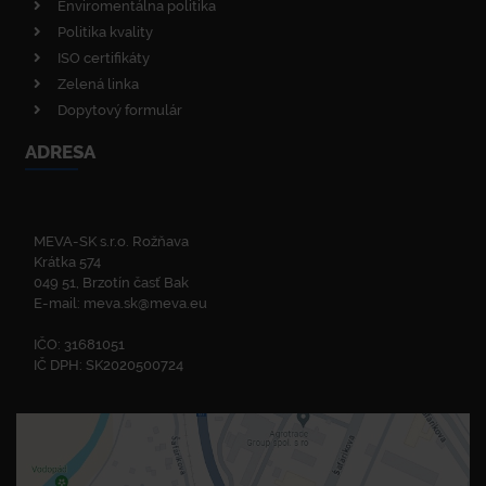
Enviromentálna politika
Politika kvality
ISO certifikáty
Zelená linka
Dopytový formulár
ADRESA
MEVA-SK s.r.o. Rožňava
Krátka 574
049 51, Brzotín časť Bak
E-mail:
meva.sk@meva.eu
IČO: 31681051
IČ DPH: SK2020500724