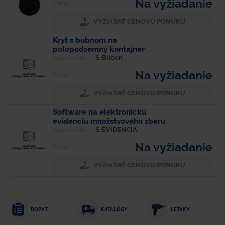
Na vyžiadanie
Cena
VYŽIADAŤ CENOVÚ PONUKU
Kryt s bubnom na
polopodzemný kontajner
S-Bubon
Typové číslo
Na vyžiadanie
Cena
VYŽIADAŤ CENOVÚ PONUKU
Software na elektronickú
evidenciu množstvového zberu
ZKO
S-EVIDENCIA
Typové číslo
Na vyžiadanie
Cena
VYŽIADAŤ CENOVÚ PONUKU
DOPYT
KATALÓGY
LETÁKY