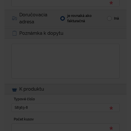
Doručovacia
je rovnaká ako
Iná
adresa
fakturačná
Poznámka k dopytu
K produktu
Typové číslo
Počet kusov