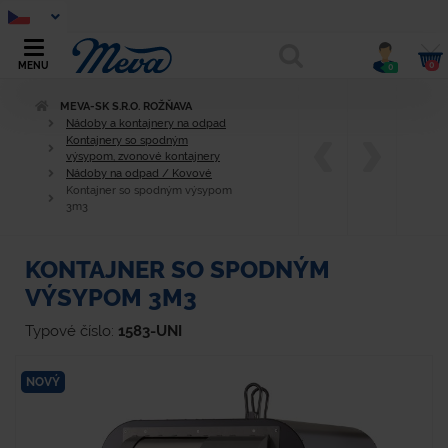
0
MENU
0
MEVA-SK S.R.O. ROŽŇAVA
Nádoby a kontajnery na odpad
Kontajnery so spodným
výsypom, zvonové kontajnery
Nádoby na odpad / Kovové
Kontajner so spodným výsypom
3m3
KONTAJNER SO SPODNÝM
VÝSYPOM 3M3
Typové číslo:
1583-UNI
NOVÝ