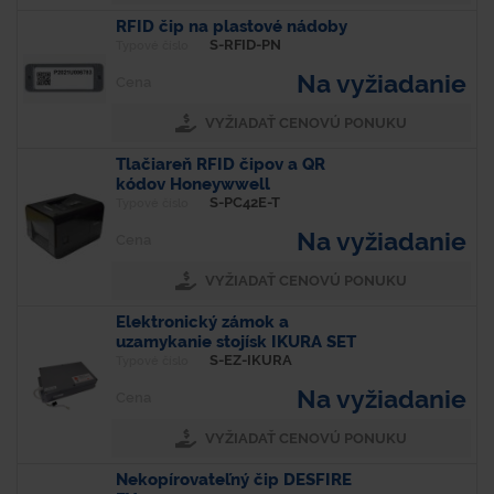
RFID čip na plastové nádoby
S-RFID-PN
Typové číslo
Na vyžiadanie
Cena
VYŽIADAŤ CENOVÚ PONUKU
Tlačiareň RFID čipov a QR
kódov Honeywwell
S-PC42E-T
Typové číslo
Na vyžiadanie
Cena
VYŽIADAŤ CENOVÚ PONUKU
Elektronický zámok a
uzamykanie stojísk IKURA SET
S-EZ-IKURA
Typové číslo
Na vyžiadanie
Cena
VYŽIADAŤ CENOVÚ PONUKU
Nekopírovateľný čip DESFIRE