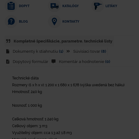
DOPYT
KATALÓGY
LETÁKY
KONTAKTY
BLOG
Kompletné špecifikácie, parametre. technické listy
Dokumenty k stiahnutiu
(1)
Súvisiaci tovar
(8)
Dopytový formulár
Komentár a hodnotenie
(0)
Technické dáta
Rozmery (š x h x v): 1 200 x 1 680 x 1 678 (výška uvedená bez háku)
Hmotnosť: 240 kg
Nosnosť: 1 000 kg
Celková hmotnosť: 1 240 kg
Celkový objem: 3 m3
Využiteľný objem: cca 1.3 až 1.8 m3