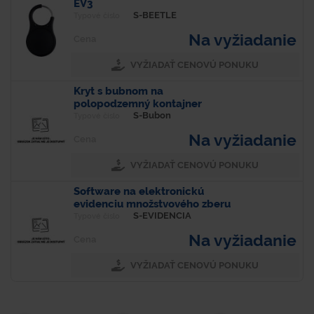
EV3
S-BEETLE
Typové číslo
Na vyžiadanie
Cena
VYŽIADAŤ CENOVÚ PONUKU
Kryt s bubnom na
polopodzemný kontajner
S-Bubon
Typové číslo
Na vyžiadanie
Cena
VYŽIADAŤ CENOVÚ PONUKU
Software na elektronickú
evidenciu množstvového zberu
ZKO
S-EVIDENCIA
Typové číslo
Na vyžiadanie
Cena
VYŽIADAŤ CENOVÚ PONUKU