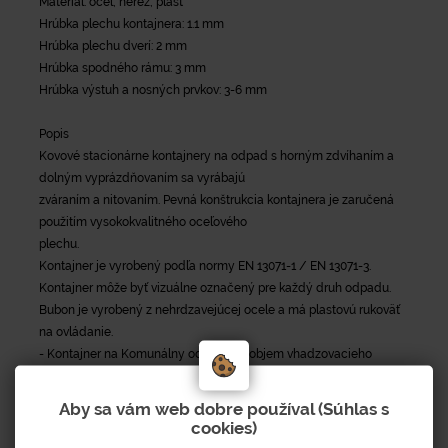
Materiál: oceľ, nerez, plast
Hrúbka plechu kontajnera: 1.1 mm
Hrúbka plechu dverí: 2 mm
Hrúbka spodného rámu: 3 mm
Hrúbka výstuh a nosných prvkov: 3-6 mm
Popis
Kovové stacionárne kontajnery na odpad s horným zdvíhaním a
dolným vyprázdňovaním sa vyrábajú
zváraním a nitovaním. Pevná konštrukcia kontajnera je zaručená
použitím vysokokvalitného oceľového
plechu.
Kontajner je vyrobený podľa normy EN 13071-1 / EN 13071-3.
Kontajner môže byť vizuálne označený pre každý druh odpadu.
Bubon je vyrobený z nehrdzavejúcej ocele a má plastovú rukoväť
na ovládanie.
- Kontajner na Komunálny odpad má objem vhadzovacieho
dvojbubna 40 litrov (po otvrorení bubna sa uzavrie zadná stena a je
možné vložiť odpad max. 40l.)
Aby sa vám web dobre používal (Súhlas s
- Pre separačné kontajnery je štandardný objem 60l - jednobubon
cookies)
(po otvorení je možné vhadzovať väčšie množstvo odpadu.)