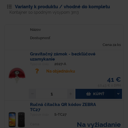
Varianty k produktu / vhodné do kompletu
Kontajner so spodným výsypom 3m3
Názov
Dostupnosť
Cena za ks
Gravitačný zámok - bezkľúčové
uzamykanie
2027-A
Typové číslo
Na objednávku
41 €
50,43 € s DPH
KÚPIŤ
Ručná čítačka QR kódov ZEBRA
TC27
S-TC27
Typové číslo
Na vyžiadanie
Cena