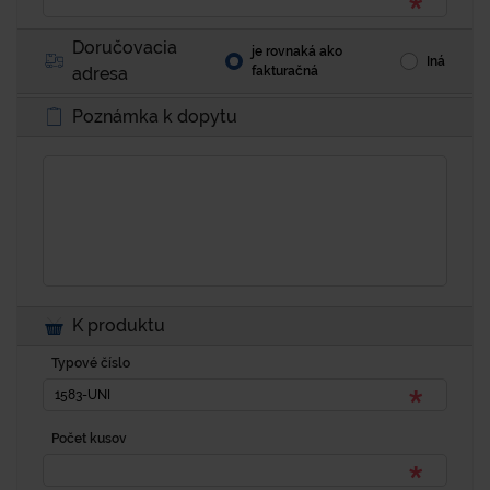
Doručovacia
je rovnaká ako
Iná
adresa
fakturačná
Poznámka k dopytu
K produktu
Typové číslo
Počet kusov