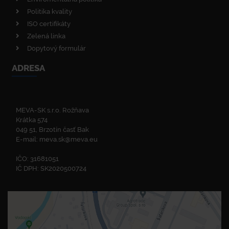
Politika kvality
ISO certifikáty
Zelená linka
Dopytový formulár
ADRESA
MEVA-SK s.r.o. Rožňava
Krátka 574
049 51, Brzotín časť Bak
E-mail:
meva.sk@meva.eu
IČO: 31681051
IČ DPH: SK2020500724