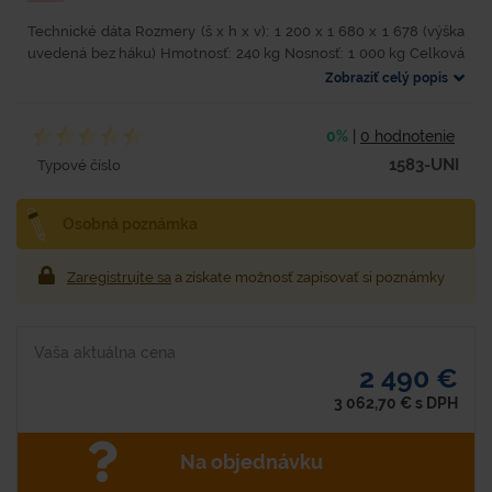
Technické dáta Rozmery (š x h x v): 1 200 x 1 680 x 1 678 (výška
uvedená bez háku) Hmotnosť: 240 kg Nosnosť: 1 000 kg Celková
hmotnosť: 1 240 kg Celkový objem: 3...
Zobraziť celý popis
0%
|
0 hodnotenie
1583-UNI
Typové číslo
Osobná poznámka
Zaregistrujte sa
a získate možnosť zapisovať si poznámky
Vaša aktuálna cena
2 490 €
3 062,70
€
s DPH
Na objednávku