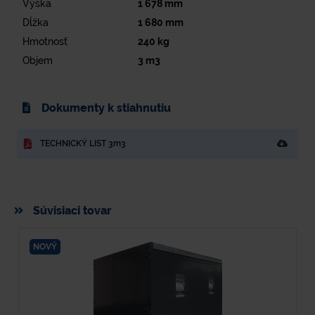
Výška
1 678
mm
Dĺžka
1 680
mm
Hmotnosť
240
kg
Objem
3
m3
Dokumenty k stiahnutiu
TECHNICKÝ LIST 3m3
Súvisiaci tovar
NOVÝ