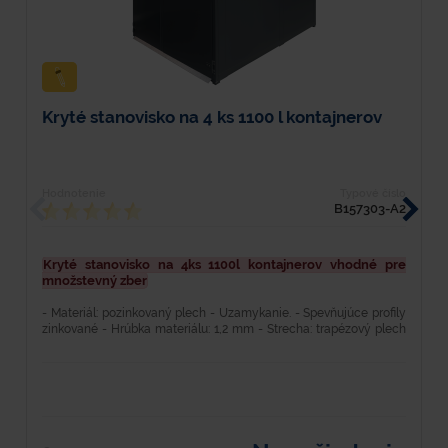
Kryté stanovisko na 4 ks 1100 l kontajnerov
K
Hodnotenie
Typové číslo
H
B157303-A2
Kryté stanovisko na 4ks 1100l kontajnerov vhodné pre
K
množstevný zber
m
- Materiál: pozinkovaný plech - Uzamykanie. - Spevňujúce profily
Te
zinkované - Hrúbka materiálu: 1,2 mm - Strecha: trapézový plech
u
pozinkovaný - Dvere: dvojkrídlové...
hm