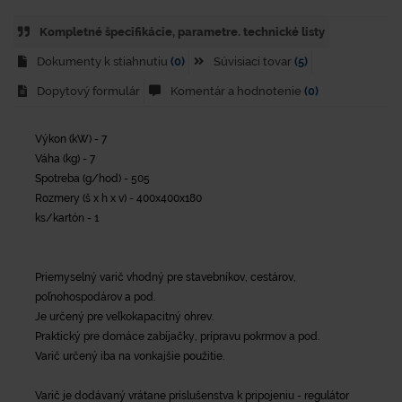
Kompletné špecifikácie, parametre. technické listy
Dokumenty k stiahnutiu
(0)
Súvisiaci tovar
(5)
Dopytový formulár
Komentár a hodnotenie
(0)
Výkon (kW) - 7
Váha (kg) - 7
Spotreba (g/hod) - 505
Rozmery (š x h x v) - 400x400x180
ks/kartón - 1
Priemyselný varič vhodný pre stavebníkov, cestárov,
poľnohospodárov a pod.
Je určený pre veľkokapacitný ohrev.
Praktický pre domáce zabíjačky, prípravu pokrmov a pod.
Varič určený iba na vonkajšie použitie.
Varič je dodávaný vrátane príslušenstva k pripojeniu - regulátor