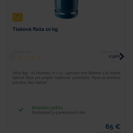
Tlaková fľaša 10 kg
R
Hodnotenie
Typové číslo
H
U316V
Váha (kg) - 10 Rozmery: (v x š) - 590x300 mm Balenie: 1 ks Vratné
V
tlakové fľaše pre propán butánové spotrebiče. Fľaša sa predáva
Pr
prázdna, bez náplne!
Skladom 308 ks
Dostupnosť 3-5 pracovných dní
65 €
79,95 € s DPH