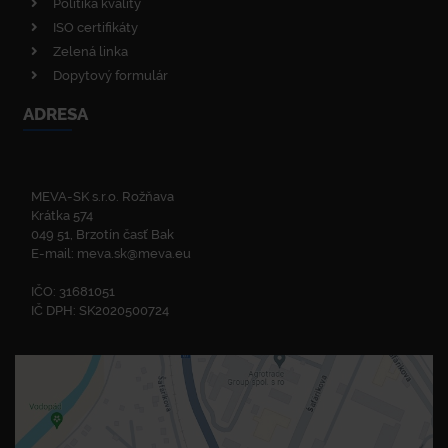
Politika kvality
ISO certifikáty
Zelená linka
Dopytový formulár
ADRESA
MEVA-SK s.r.o. Rožňava
Krátka 574
049 51, Brzotín časť Bak
E-mail:
meva.sk@meva.eu
IČO: 31681051
IČ DPH: SK2020500724