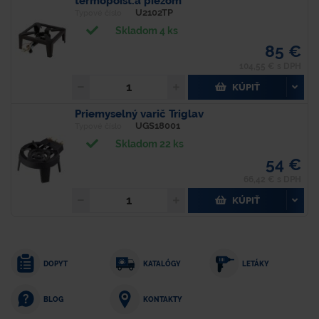
termopoist.a piezom
U2102TP
Typové číslo
Skladom 4 ks
85 €
104,55 € s DPH
KÚPIŤ
Priemyselný varič Triglav
UGS18001
Typové číslo
Skladom 22 ks
54 €
66,42 € s DPH
KÚPIŤ
DOPYT
KATALÓGY
LETÁKY
KONTAKTY
BLOG