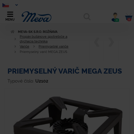
0
MENU
0
MEVA-SK S.R.O. ROŽŇAVA
Propán butánove spotrebiče a
dýchacia technika
Variče
Priemyselné variče
Priemyselný varič MEGA ZEUS
PRIEMYSELNÝ VARIČ MEGA ZEUS
Typové číslo:
U2102