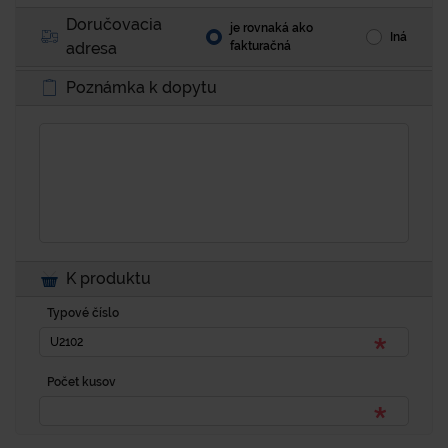
Doručovacia
je rovnaká ako
Iná
adresa
fakturačná
Poznámka k dopytu
K produktu
Typové číslo
Počet kusov