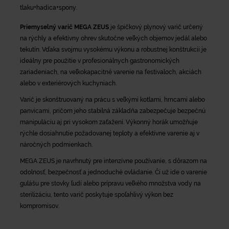
tlaku+hadica+spony.
Priemyselný varič MEGA ZEUS
je špičkový plynový varič určený
na rýchly a efektívny ohrev skutočne veľkých objemov jedál alebo
tekutín. Vďaka svojmu vysokému výkonu a robustnej konštrukcii je
ideálny pre použitie v profesionálnych gastronomických
zariadeniach, na veľkokapacitné varenie na festivaloch, akciách
alebo v exteriérových kuchyniach.
Varič je skonštruovaný na prácu s veľkými kotlami, hrncami alebo
panvicami, pričom jeho stabilná základňa zabezpečuje bezpečnú
manipuláciu aj pri vysokom zaťažení. Výkonný horák umožňuje
rýchle dosiahnutie požadovanej teploty a efektívne varenie aj v
náročných podmienkach.
MEGA ZEUS je navrhnutý pre intenzívne používanie, s dôrazom na
odolnosť, bezpečnosť a jednoduché ovládanie. Či už ide o varenie
gulášu pre stovky ľudí alebo prípravu veľkého množstva vody na
sterilizáciu, tento varič poskytuje spoľahlivý výkon bez
kompromisov.