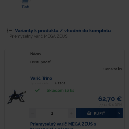
Tlač
Varianty k produktu / vhodné do kompletu
Priemyselný varič MEGA ZEUS
Názov
Dostupnosť
Cena za ks
Varič Trino
U2101
Typové číslo
Skladom 16 ks
62,70 €
77,12 € s DPH
KÚPIŤ
Priemyselný varič MEGA ZEUS s