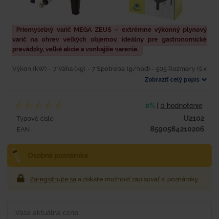
Priemyselný varič MEGA ZEUS – extrémne výkonný plynový
varič na ohrev veľkých objemov, ideálny pre gastronomické
prevádzky, veľké akcie a vonkajšie varenie.
Výkon (kW) - 7 Váha (kg) - 7 Spotreba (g/hod) - 505 Rozmery (š x
h x v) - 400x400x180 ks/kartón - 1 Priemyselný varič vhodný pre
Zobraziť celý popis
stavebníkov, cestárov, poľnohospodárov a...
0%
|
0 hodnotenie
U2102
Typové číslo
8590584210206
EAN
Osobná poznámka
Zaregistrujte sa
a získate možnosť zapisovať si poznámky
Vaša aktuálna cena