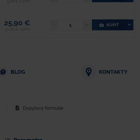
3,20 € s DPH
25,90 €
KÚPIŤ
31,86 € s DPH
BLOG
KONTAKTY
Dopytový formulár