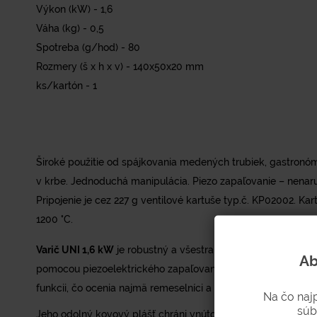
Výkon (kW) - 1,6
Váha (kg) - 0,5
Spotreba (g/hod) - 80
Rozmery (š x h x v) - 140x50x20 mm
ks/kartón - 1
Široké použitie od spájkovania medených trubiek, gastronó
v krbe. Jednoduchá manipulácia. Piezo zapaľovanie – nenar
Pripojenie je cez 227 g ventilové kartuše typ.č. KP02002. Ka
1200 °C.
Varič UNI 1,6 kW
je robustný a všestranný plynový horák, k
Ab
pomocou piezoelektrického zapaľovania. Po krátkom predoh
funkcii, čo ocenia najmä remeselníci a domácich majstrov pri p
Na čo naj
súb
Jeho odolný kovový plášť chráni vnútorné komponenty pred