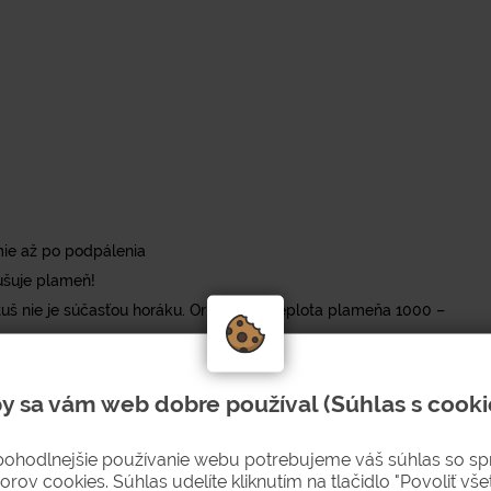
mie až po podpálenia
ušuje plameň!
rtuš nie je súčasťou horáku. Orientačná teplota plameňa 1000 –
torý kombinuje výkon 1,6 kW s jednoduchou obsluhou
y sa vám web dobre používal (Súhlas s cooki
reve plynu dokáže pracovať v akejkoľvek polohe vďaka 360°
ráci v dielni či v teréne.
pohodlnejšie používanie webu potrebujeme váš súhlas so s
orov cookies. Súhlas udelíte kliknutím na tlačidlo "Povoliť všet
 mechanickým poškodeniam a zaručuje dlhú životnosť aj pri