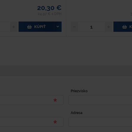
20,30 €
24,97 € s DPH
KÚPIŤ
K
Priezvisko
Adresa