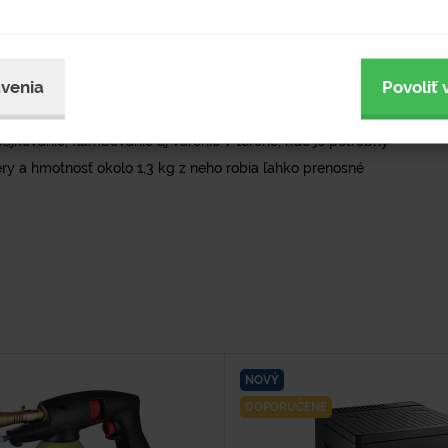
še typu KP02002 (227 g), ktorých výmena je rýchla a
lameňa až 1 400 – 1 600 °C, čo zabezpečuje spoľahlivé
prírode.
venia
Povoliť 
regulácia výkonu, vďaka čomu možno presne doladiť intenzitu
ájkovanie, flambovanie aj varenie v teréne, kde je potrebný
y a hmotnosť okolo 1,3 kg z neho robia ľahko prenosné
NOVÝ
DOPORUČENÉ