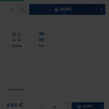
KÚPIŤ
Ks
Zdielať
Tlač
Cena za ks
2,60 €
KÚPIŤ