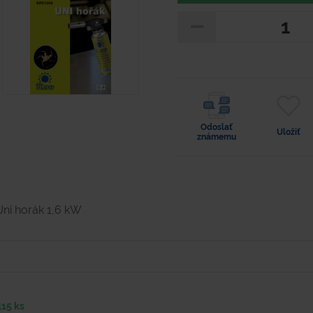
Odoslať
Uložiť
známemu
Uni horák 1,6 kW
15 ks