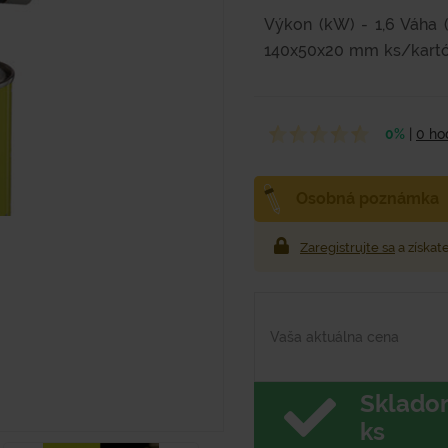
Výkon (kW) - 1,6 Váha (
140x50x20 mm ks/kartón
gastronómie až po...
0%
|
0 ho
Osobná poznámka
Zaregistrujte sa
a získat
Vaša aktuálna cena
Sklado
ks