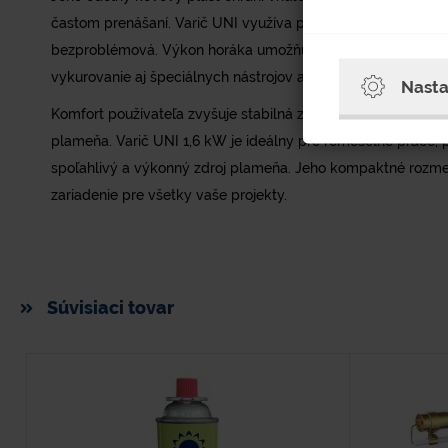
častom prenášaní. Varič UNI využíva propán-butánové kartu
bezproblémová. Výkon horáka umožňuje dosiahnuť teplotu p
vykurovanie aj špeciálnych nástrojov alebo prípravu jedál v 
Nasta
Komfort používateľa zvyšuje stabilná základňa a intuitívna 
plameňa. Varič UNI 1,6 kW je ideálny pre remeselné práce, p
spoľahlivý a výkonný zdroj plameňa. Jeho kompaktné rozmer
zariadenie pre všetky vaše projekty.
Súvisiaci tovar