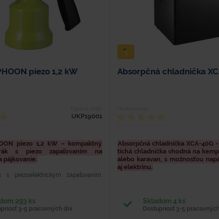
PHOON piezo 1,2 kW
Absorpčná chladnička X
Typové číslo
Hodnotenie
UKP19001
OON piezo 1,2 kW – kompaktný
Absorpčná chladnička XCA-40G - 
rák s piezo zapaľovaním na
tichá chladnička vhodná na kemp
 pájkovanie.
alebo karavan, s možnosťou napá
aj elektrinu.
k s piezoelektrickým zapaľovaním.
omácich majstrov a remeselníkov.
Absorpčná chladnička zaistí uchova
 obal, predohrev plynu a funkcia 360
chladnom stave pri dlhšom pobyte
pretočení horáku má...
napr. na rekreačnej chate, v záhra
dom 293 ks
Skladom 4 ks
pod. Chladničku je možné pripojiť do..
upnosť 3-5 pracovných dní
Dostupnosť 3-5 pracovných