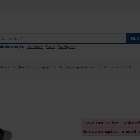
HLA
hladávanejšie:
ohrievač
,
kuka
,
kontajner
,
chnika
Kartušový program
Horáky propán bután
Uni horák 1,6 kW
Varič UNI 1,6 kW – univerzá
domácich majstrov, remeselník