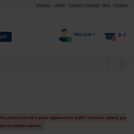
Katalogy
Letáky
Dopytový formulár
Blog
Kontakty
0
Môj účet
€
DAŤ
0
0
lny plynový horák s piezo zapaľovaním a 360° funkciou, určený pre
ov aj outdoor varenie.