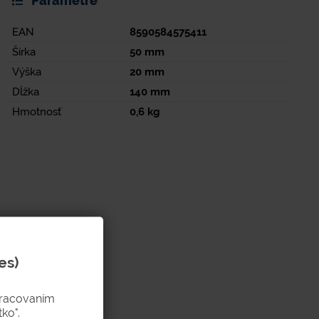
Parametre
EAN
8590584575411
Šírka
50
mm
Výška
20
mm
Dĺžka
140
mm
Hmotnosť
0,6
kg
es)
pracovaním
ko".