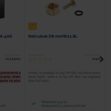
CA-40G
Nátrubok D8 mmW21,8L
V
Typové číslo
Hodnotenie
Typové číslo
H
ULE24001
UI410
priestranná a
Horáky sa pripájajú k 2 kg LPG fľaši cez jednocestný
V
ovanie, chatu
ventil 2156A, alebo k 10 kg LPG fľaši cez regulátor
R
jania na plyn
tlaku I210 (I410).
S
ur
nie potravín v
 mimo domova,
dnom domčeku a
Skladom 434 ks
.
 dní
Dostupnosť 3-5 pracovných dní