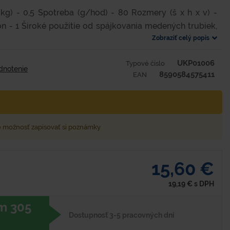
kg) - 0,5 Spotreba (g/hod) - 80 Rozmery (š x h x v) -
 - 1 Široké použitie od spájkovania medených trubiek,
Zobraziť celý popis
UKP01006
Typové číslo
dnotenie
8590584575411
EAN
e možnosť zapisovať si poznámky
15,60 €
19,19
€
s DPH
m 305
Dostupnosť 3-5 pracovných dní