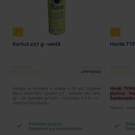
Kartuš 227 g- ventil
Horák TY
Hodnotenie
Typové číslo
Hodnotenie
UKP02002
Horák TYPH
Kartuša je vyrobená v súlade s EN 417. Zloženie
plynový ho
plynu: butan 60% + propan 3 % + isobutan 37%. Váha
flambovanie a
(g) - 227 Spotreba (g/hod) - x Rozmery (š x h x v) -
200x70x70 ks/kartón -...
Plynový horá
Určený pre d
Odolný kovový
stupňov (aj po 
Skladom 4415 ks
Skla
Dostupnosť 3-5 pracovných dní
Dost