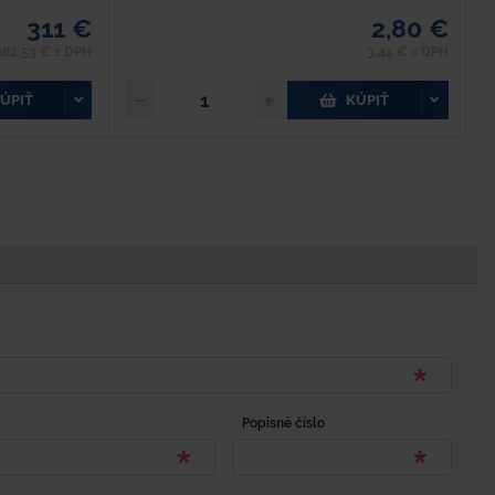
311 €
2,80 €
382,53 € s DPH
3,44 € s DPH
ÚPIŤ
KÚPIŤ
Popisné číslo