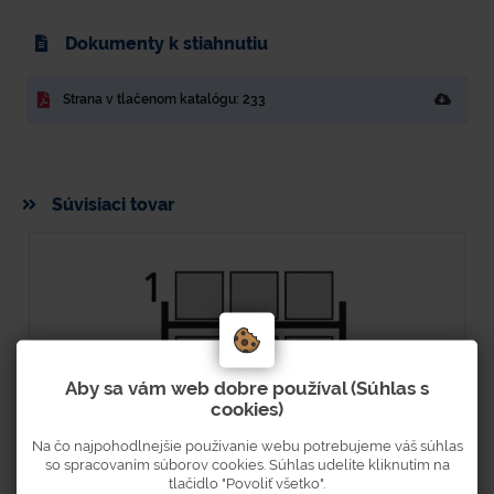
Dokumenty k stiahnutiu
Strana v tlačenom katalógu: 233
Súvisiaci tovar
Aby sa vám web dobre používal (Súhlas s
cookies)
Na čo najpohodlnejšie používanie webu potrebujeme váš súhlas
so spracovaním súborov cookies. Súhlas udelíte kliknutím na
tlačidlo "Povoliť všetko".