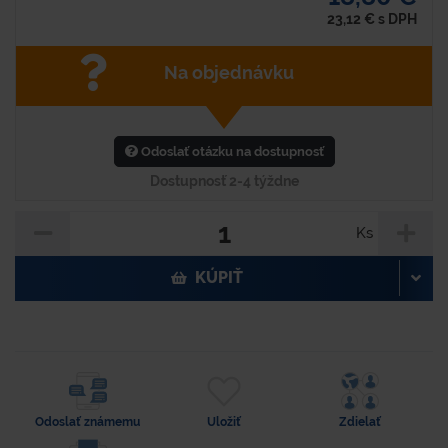
23,12
€
s DPH
Na objednávku
Odoslať otázku na dostupnosť
Dostupnosť 2-4 týždne
Ks
KÚPIŤ
Odoslať známemu
Uložiť
Zdielať