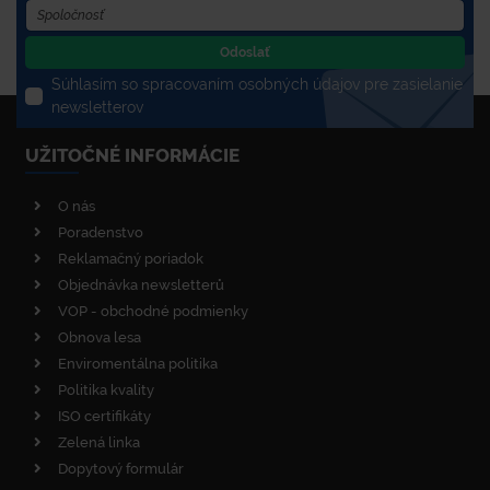
Odoslať
Súhlasím so spracovaním osobných údajov pre zasielanie
newsletterov
UŽITOČNÉ INFORMÁCIE
O nás
Poradenstvo
Reklamačný poriadok
Objednávka newsletterů
VOP - obchodné podmienky
Obnova lesa
Enviromentálna politika
Politika kvality
ISO certifikáty
Zelená linka
Dopytový formulár