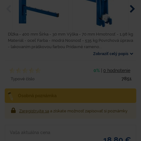
Dĺžka - 400 mm Šírka - 30 mm Výška - 70 mm Hmotnosť - 1,98 kg
Materiál - oceľ Farba - modrá Nosnosť - 535 kg Povrchová úprava
- lakovaním práškovou farbou Prídavné rameno...
Zobraziť celý popis
0%
|
0 hodnotenie
7851
Typové číslo
Osobná poznámka
Zaregistrujte sa
a získate možnosť zapisovať si poznámky
Vaša aktuálna cena
18,80 €