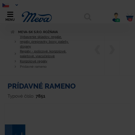
0
MENU
0
MEVA-SK S.R.O. ROŽŇAVA
Vybavenie skladov, regále,
regály, prepravky, boxy, palety,
stojany
Regály - policové, konzolové,
paletové, viacúčelové
Konzolové regály
Prídavné rameno
PRÍDAVNÉ RAMENO
Typové číslo:
7851