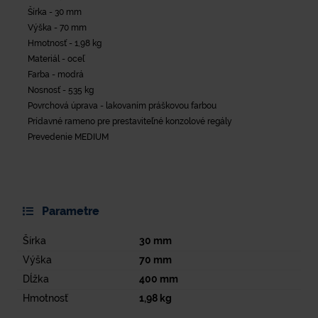
Šírka - 30 mm
Výška - 70 mm
Hmotnosť - 1,98 kg
Materiál - oceľ
Farba - modrá
Nosnosť - 535 kg
Povrchová úprava - lakovaním práškovou farbou
Prídavné rameno pre prestaviteľné konzolové regály
Prevedenie MEDIUM
Parametre
Šírka
30
mm
Výška
70
mm
Dĺžka
400
mm
Hmotnosť
1,98
kg