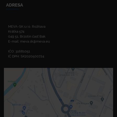
ADRESA
MEVA-SK s.r.o. Rožňava
Krátka 574
049 51, Brzotín časť Bak
E-mail:
meva.sk@meva.eu
IČO: 31681051
IČ DPH: SK2020500724