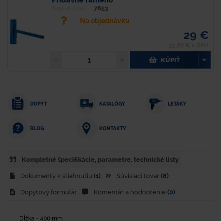
7853
Typové číslo
Na objednávku
29 €
35,67 € s DPH
KÚPIŤ
DOPYT
KATALÓGY
LETÁKY
KONTAKTY
BLOG
Kompletné špecifikácie, parametre. technické listy
Dokumenty k stiahnutiu
(1)
Súvisiaci tovar
(8)
Dopytový formulár
Komentár a hodnotenie
(0)
Dĺžka - 400 mm