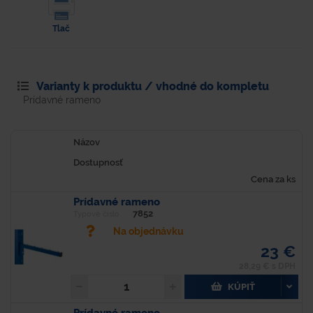
Tlač
Varianty k produktu / vhodné do kompletu
Prídavné rameno
Názov
Dostupnosť
Cena za ks
Prídavné rameno
7852
Typové číslo
Na objednávku
23 €
28,29 € s DPH
KÚPIŤ
Prídavné rameno