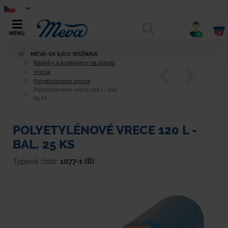
0
MENU
0
MEVA-SK S.R.O. ROŽŇAVA
Nádoby a kontajnery na odpad
Vrecia
Polyetylénové vrecia
Polyetylénové vrece 120 l - bal.
25 ks
POLYETYLÉNOVÉ VRECE 120 L -
BAL. 25 KS
Typové číslo:
1077-1 (B)