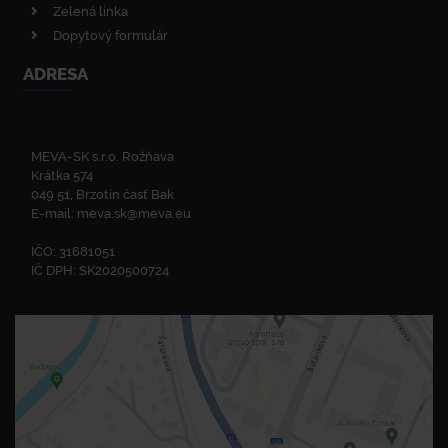
Zelená linka
Dopytový formulár
ADRESA
MEVA-SK s.r.o. Rožňava
Krátka 574
049 51, Brzotín časť Bak
E-mail:
meva.sk@meva.eu
IČO: 31681051
IČ DPH: SK2020500724