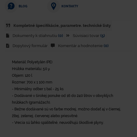
KONTAKTY
BLOG
Kompletné špecifikácie, parametre. technické listy
Dokumenty k stiahnutiu
(0)
Súvisiaci tovar
(5)
Dopytový formulár
Komentár a hodnotenie
(0)
Materiál: Polyetylén (PE)
Hrúbka materiálu: 50 μ
Objem: 120 l
Rozmer: 700 x 1 100 mm
- Minimálny odber 1 bal - 25 ks
- Dodávané v širokej ponuke od 16 do 240 litrov v obvyklých
hrúbkach (gramážach).
- Bežne dodávané sú vo farbe modrej, možno dodať aj v čiernej,
žltej, zelenej, červenej alebo priesvitné.
- Vrecia sú ľahko spáliteľné, neuvoľňujú škodlivé plyny.