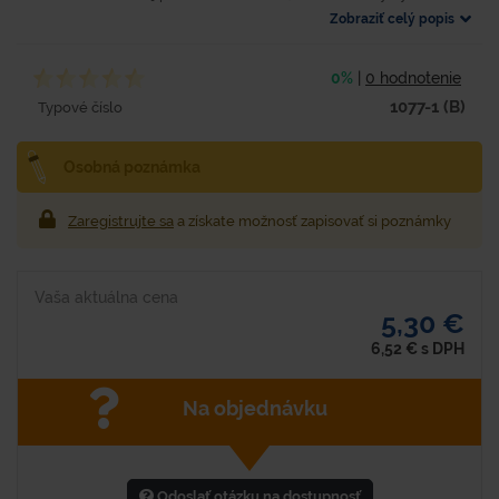
Zobraziť celý popis
0%
|
0 hodnotenie
1077-1 (B)
Typové číslo
Osobná poznámka
Zaregistrujte sa
a získate možnosť zapisovať si poznámky
Vaša aktuálna cena
5,30 €
6,52
€
s DPH
Na objednávku
Odoslať otázku na dostupnosť