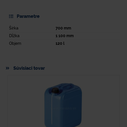
Parametre
Šírka
700
mm
Dĺžka
1 100
mm
Objem
120
l
Súvisiaci tovar