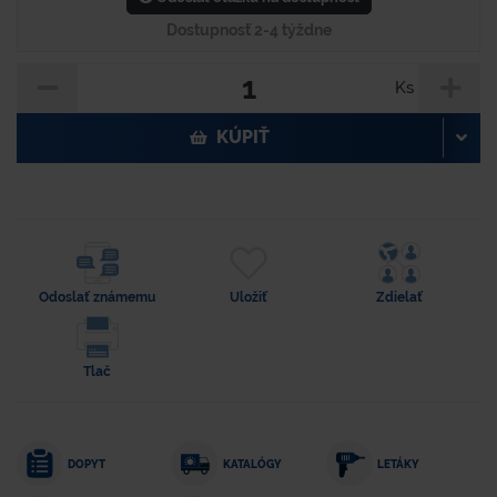
Dostupnosť 2-4 týždne
Ks
KÚPIŤ
Odoslať známemu
Uložiť
Zdielať
Tlač
DOPYT
KATALÓGY
LETÁKY