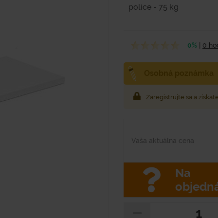
police - 75 kg
0%
|
0 ho
Osobná poznámka
Zaregistrujte sa
a získat
Vaša aktuálna cena
Na
objedn