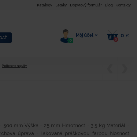
Katalogy
Letáky
Dopytový formulár
Blog
Kontakty
0
Môj účet
€
DAŤ
0
0
Policové regály
- 500 mm Výška - 25 mm Hmotnosť - 3,5 kg Materiál -
vrchová úprava - lakovaná práškovou farbou Nosnosť