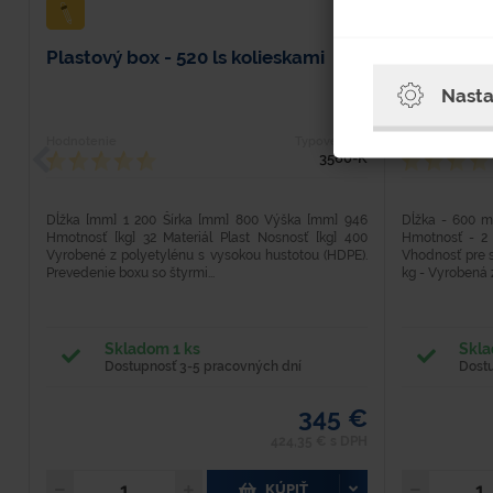
Plastový box - 520 ls kolieskami
Plastová 
Nasta
Hodnotenie
Typové číslo
Hodnotenie
3560-K
Dĺžka [mm] 1 200 Šírka [mm] 800 Výška [mm] 946
Dĺžka - 600 
Hmotnosť [kg] 32 Materiál Plast Nosnosť [kg] 400
Hmotnosť - 2 
Vyrobené z polyetylénu s vysokou hustotou (HDPE).
Vhodnosť pre s
Prevedenie boxu so štyrmi...
kg - Vyrobená z
Skladom 1 ks
Skla
Dostupnosť 3-5 pracovných dní
Dost
345 €
424,35 € s DPH
KÚPIŤ