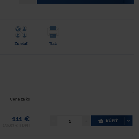
Zdielať
Tlač
Cena za ks
111 €
KÚPIŤ
136,53 € s DPH