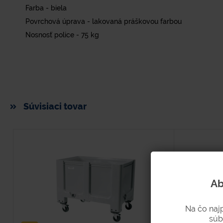
Farba - biela
Povrchová úprava - lakovaná práškovou farbou
Nosnosť police - 75 kg
Súvisiaci tovar
Ab
Na čo naj
súb