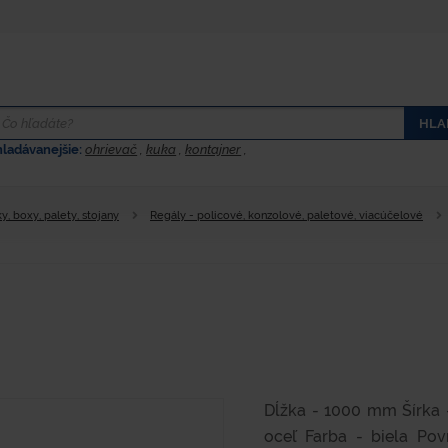
HLA
hladávanejšie:
ohrievač
,
kuka
,
kontajner
,
y, boxy, palety, stojany
Regály - policové, konzolové, paletové, viacúčelové
Dĺžka - 1000 mm Šírka 
oceľ Farba - biela Po