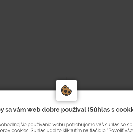
y sa vám web dobre používal (Súhlas s cooki
pohodlnejšie používanie webu potrebujeme váš súhlas so s
orov cookies. Súhlas udelíte kliknutím na tlačidlo "Povoliť všet