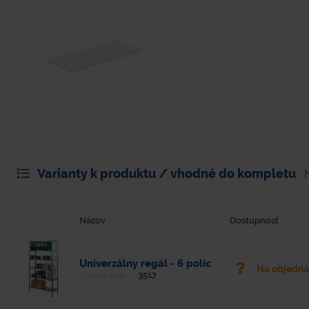
Varianty k produktu / vhodné do kompletu
Názov
Dostupnosť
Univerzálny regál - 6 políc
Na objedn
3517
Typové číslo