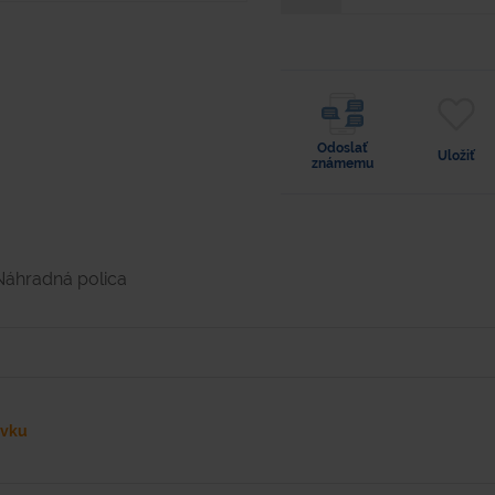
Odoslať
Uložiť
známemu
Náhradná polica
ávku