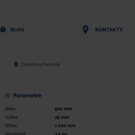
BLOG
KONTAKTY
Dopytový formulár
Parametre
Šírka
500
mm
Výška
25
mm
Dĺžka
1 000
mm
Hmotnosť
3,5
kg