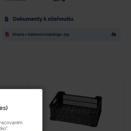
Dokumenty k stiahnutiu
Strana v tlačenom katalógu: 215
es)
pracovaním
ko".