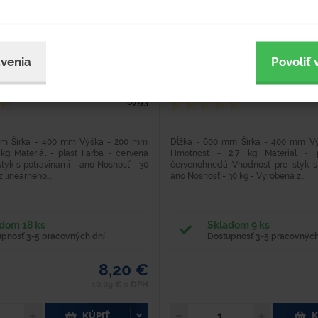
prepravka
Plastová prepravka
venia
Povoliť 
Typové číslo
Hodnotenie
6793
mm Šírka - 400 mm Výška - 200 mm
Dĺžka - 600 mm Šírka - 400 mm V
kg Materiál - plast Farba - červená
Hmotnosť - 2,7 kg Materiál - p
tyk s potravinami - áno Nosnosť - 30
červenohnedá Vhodnosť pre styk s
 lineárneho...
áno Nosnosť - 30 kg - Vyrobená z...
dom 18 ks
Skladom 9 ks
upnosť 3-5 pracovných dní
Dostupnosť 3-5 pracovných
8,20 €
10,09 € s DPH
KÚPIŤ
K