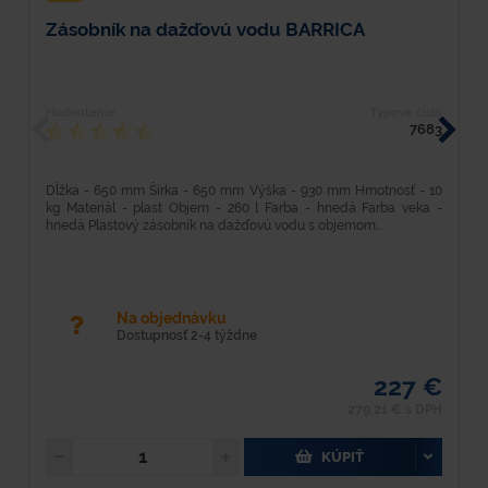
Zásobník na dažďovú vodu BARRICA
Z
Hodnotenie
Typové číslo
H
7683
Dĺžka - 650 mm Šírka - 650 mm Výška - 930 mm Hmotnosť - 10
D
kg Materiál - plast Objem - 260 l Farba - hnedá Farba veka -
kg
hnedá Plastový zásobník na dažďovú vodu s objemom...
d
Na objednávku
Dostupnosť 2-4 týždne
227 €
279,21 € s DPH
KÚPIŤ