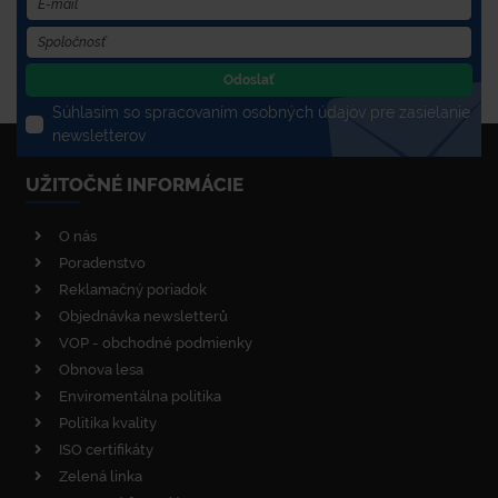
Odoslať
Súhlasím so spracovaním osobných údajov pre zasielanie
newsletterov
UŽITOČNÉ INFORMÁCIE
O nás
Poradenstvo
Reklamačný poriadok
Objednávka newsletterů
VOP - obchodné podmienky
Obnova lesa
Enviromentálna politika
Politika kvality
ISO certifikáty
Zelená linka