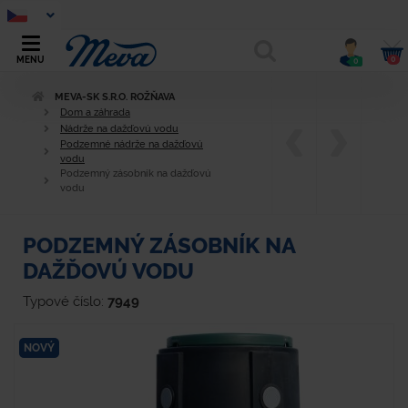
0
MENU
0
MEVA-SK S.R.O. ROŽŇAVA
Dom a záhrada
Nádrže na dažďovú vodu
Podzemné nádrže na dažďovú
vodu
Podzemný zásobník na dažďovú
vodu
PODZEMNÝ ZÁSOBNÍK NA
DAŽĎOVÚ VODU
Typové číslo:
7949
NOVÝ