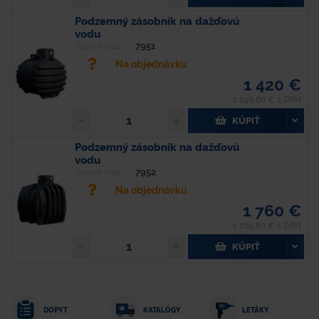
Podzemný zásobník na dažďovú
vodu
7951
Typové číslo
Na objednávku
1 420 €
1 746,60 € s DPH
KÚPIŤ
Podzemný zásobník na dažďovú
vodu
7952
Typové číslo
Na objednávku
1 760 €
2 164,80 € s DPH
KÚPIŤ
DOPYT
KATALÓGY
LETÁKY