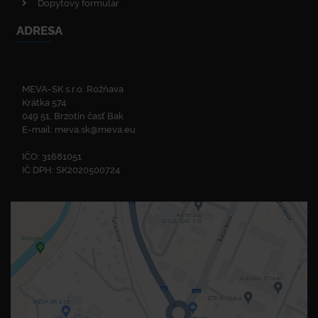
Dopytový formulár
ADRESA
MEVA-SK s.r.o. Rožňava
Krátka 574
049 51, Brzotín časť Bak
E-mail:
meva.sk@meva.eu
IČO: 31681051
IČ DPH: SK2020500724