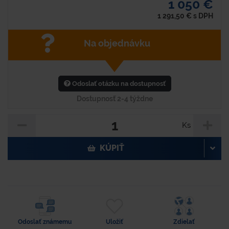
1 050 €
1 291,50
€
s DPH
Na objednávku
Odoslať otázku na dostupnosť
Dostupnosť 2-4 týždne
Ks
KÚPIŤ
Odoslať známemu
Uložiť
Zdielať