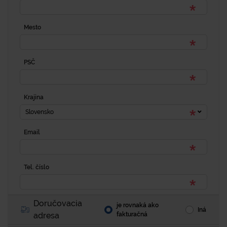
Mesto
PSČ
Krajina
Slovensko
Email
Tel. číslo
Doručovacia
je rovnaká ako
Iná
adresa
fakturačná