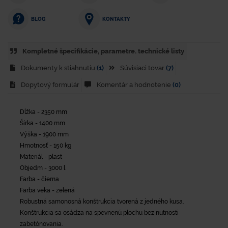
KONTAKTY
BLOG
Kompletné špecifikácie, parametre. technické listy
Dokumenty k stiahnutiu
(1)
Súvisiaci tovar
(7)
Dopytový formulár
Komentár a hodnotenie
(0)
Dĺžka - 2350 mm
Šírka - 1400 mm
Výška - 1900 mm
Hmotnosť - 150 kg
Materiál - plast
Objedm - 3000 l
Farba - čierna
Farba veka - zelená
Robustná samonosná konštrukcia tvorená z jedného kusa.
Konštrukcia sa osádza na spevnenú plochu bez nutnosti
zabetónovania.