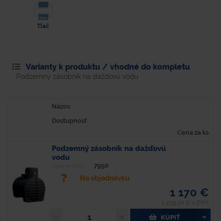
Tlač
Varianty k produktu / vhodné do kompletu
Podzemný zásobník na dažďovú vodu
Názov
Dostupnosť
Cena za ks
Podzemný zásobník na dažďovú
vodu
7950
Typové číslo
Na objednávku
1 170 €
1 439,10 € s DPH
KÚPIŤ