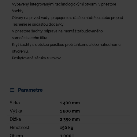
Vybavený integrovanými technologickými otvormi v priestore
šachty.
Otvory na prívod vody, prepojenie s ďalšou nádržou alebo prepad.
Tesnenie je súčasťou dodávky.
V priestore šachty príprava na montáž zabudovaného
samočistiaceho filtra.
Kryt šachty s detskou poistkou proti ľahkému alebo náhodnému
otvoreniu.
Poskytovaná záruka 10 rokov.
Parametre
Šírka
1 400
mm
Výška
1 900
mm
Dĺžka
2 350
mm
Hmotnosť
150
kg
Objem
3 000
l