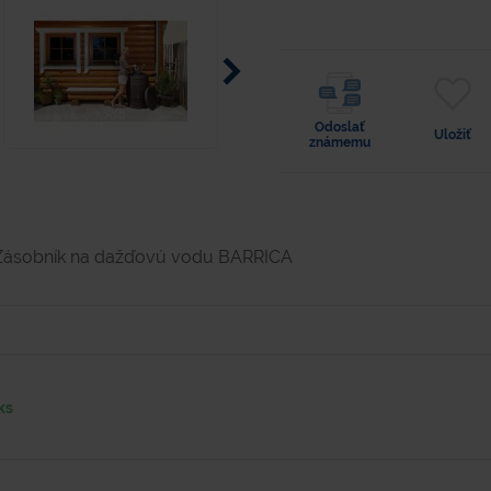
Odoslať
Uložiť
známemu
Zásobník na dažďovú vodu BARRICA
ks