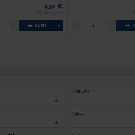
432 €
531,36 € s DPH
KÚPIŤ
K
Priezvisko
Adresa