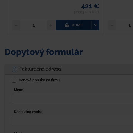
421 €
517,83 € s DPH
KÚPIŤ
Dopytový formulár
Fakturačná adresa
Cenová ponuka na firmu
Meno
Kontaktná osoba