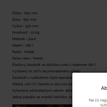
Dĺžka - 650 mm
Šírka - 650 mm
Výška - 930 mm
Hmotnosť - 10 kg
Materiál - plast
Objem - 260 l
Farba - hnedá
Farba veka - hnedá
Plastový zásobník na dažďovú vodu s objemom 260 l.
Vyrobený zo 100% recyklovateľného plastu.
Zásobník v rustikálnom štýle napodobňujúci drevený sud.
Odolný voči UV žiareniu a vplyvom počasia.
Ab
Vybavený odnímateľným vekom, detskou poistkou, dvomi prí
Jedna prípojka na montáž kohútika, druhá na univerzálnu ha
Na čo naj
súb