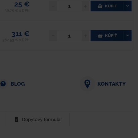
25 €
KÚPIŤ
30,75 € s DPH
311 €
KÚPIŤ
382,53 € s DPH
BLOG
KONTAKTY
Dopytový formulár