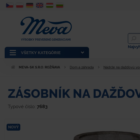
VÝROBKY PREVERENÉ GENERÁCIAMI
Najvy
VŠETKY KATEGÓRIE
MEVA-SK S.R.O. ROŽŇAVA
Dom a záhrada
Nádrže na dažďovú v
ZÁSOBNÍK NA DAŽĎO
Typové číslo:
7683
NOVÝ