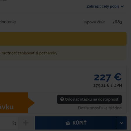
Zobraziť celý popis
7683
dnotenie
Typové číslo
e možnosť zapisovať si poznámky
227 €
279,21
€
s DPH
Odoslať otázku na dostupnosť
ávku
Dostupnosť 2-4 týždne
KÚPIŤ
Ks