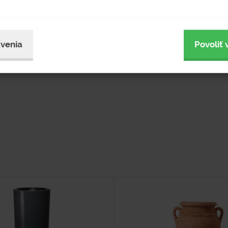
venia
Povoliť 