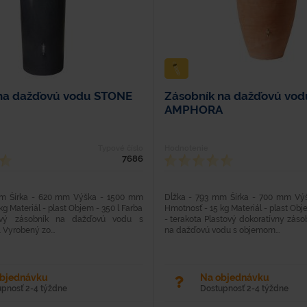
na dažďovú vodu STONE
Zásobník na dažďovú vod
AMPHORA
Typové číslo
Hodnotenie
7686
mm Šírka - 620 mm Výška - 1500 mm
Dĺžka - 793 mm Šírka - 700 mm Vý
g Materiál - plast Objem - 350 l Farba
Hmotnosť - 15 kg Materiál - plast Obj
tový zásobník na dažďovú vodu s
- terakota Plastový dokoratívny zá
 Vyrobený zo...
na dažďovú vodu s objemom...
objednávku
Na objednávku
upnosť 2-4 týždne
Dostupnosť 2-4 týždne