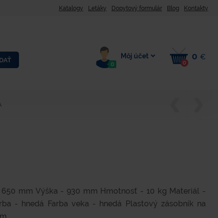
Katalogy
Letáky
Dopytový formulár
Blog
Kontakty
0
Môj účet
€
DAŤ
0
0
A
- 650 mm Výška - 930 mm Hmotnosť - 10 kg Materiál -
rba - hnedá Farba veka - hnedá Plastový zásobník na
...