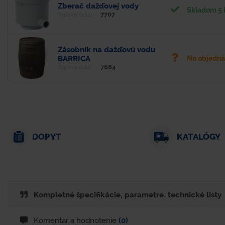
Zberač dažďovej vody
Skladom 5 
7707
Typové číslo
Zásobník na dažďovú vodu
BARRICA
Na objedn
7684
Typové číslo
DOPYT
KATALÓGY
Kompletné špecifikácie, parametre. technické listy
Komentár a hodnotenie
(0)