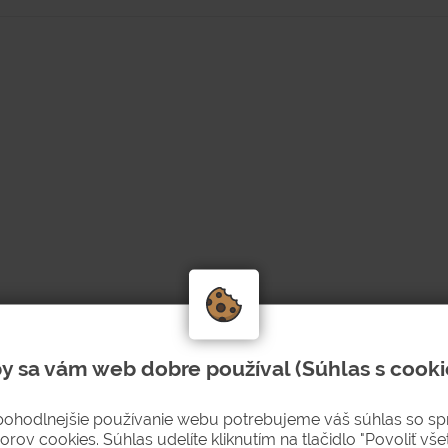
y sa vám web dobre používal (Súhlas s cooki
pojkami so závitom 3/4".
dicu.
pohodlnejšie používanie webu potrebujeme váš súhlas so s
orov cookies. Súhlas udelíte kliknutím na tlačidlo "Povoliť všet