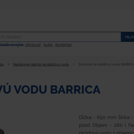
HLA
hladávanejšie:
ohrievač
,
kuka
,
kontajner
,
odu
Nadzemné nádrže na dažďovú vodu
Zásobník na dažďovú vodu BARRIC
VÚ VODU BARRICA
Dĺžka - 650 mm Šírka 
plast Objem - 260 l Fa
dažďovú vodu s objemom