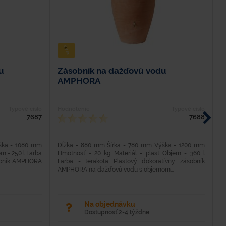
u
Zásobník na dažďovú vodu
Z
AMPHORA
Typové číslo
Hodnotenie
Typové číslo
H
7687
7688
ška - 1080 mm
Dĺžka - 880 mm Šírka - 780 mm Výška - 1200 mm
D
em - 250 l Farba
Hmotnosť - 20 kg Materiál - plast Objem - 360 l
H
sobník AMPHORA
Farba - terakota Plastový dokoratívny zásobník
F
AMPHORA na dažďovú vodu s objemom...
A
Na objednávku
Dostupnosť 2-4 týždne