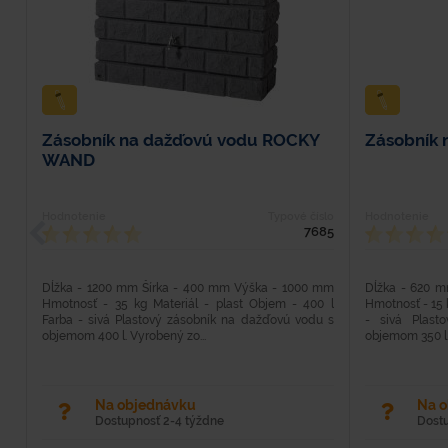
Zásobník na dažďovú vodu ROCKY
Zásobník 
WAND
Hodnotenie
Typové číslo
Hodnotenie
7685
Dĺžka - 1200 mm Šírka - 400 mm Výška - 1000 mm
Dĺžka - 620 
Hmotnosť - 35 kg Materiál - plast Objem - 400 l
Hmotnosť - 15 k
Farba - sivá Plastový zásobník na dažďovú vodu s
- sivá Plas
objemom 400 l. Vyrobený zo...
objemom 350 l.
Na objednávku
Na 
Dostupnosť 2-4 týždne
Dost