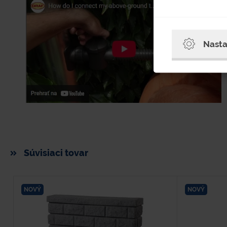
Nasta
Súvisiaci tovar
NOVÝ
NOVÝ