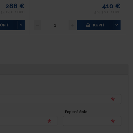
288 €
410 €
354,24 € s DPH
504,30 € s DPH
ÚPIŤ
KÚPIŤ
Popisné číslo