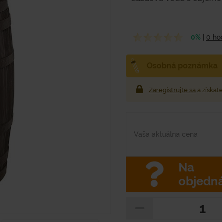
0%
|
0 ho
Osobná poznámka
Zaregistrujte sa
a získat
Vaša aktuálna cena
Na
objedn