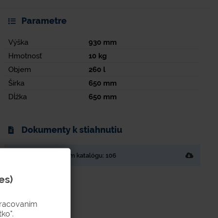
Parametre
Výška
930
mm
Hmotnosť
10
kg
Objem
260
l
Šírka
650
mm
Dĺžka
650
mm
Dokumenty k stiahnutiu
Strana v tlačenom katalógu: 106
es)
pracovaním
ko".