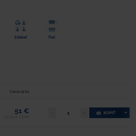
Zdielať
Tlač
Cena za ks
51 €
KÚPIŤ
62,73 € s DPH