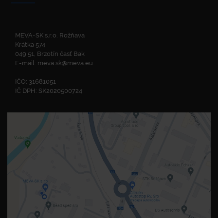
MEVA-SK s.r.o. Rožňava
Krátka 574
049 51, Brzotín časť Bak
E-mail:
meva.sk@meva.eu
IČO: 31681051
IČ DPH: SK2020500724