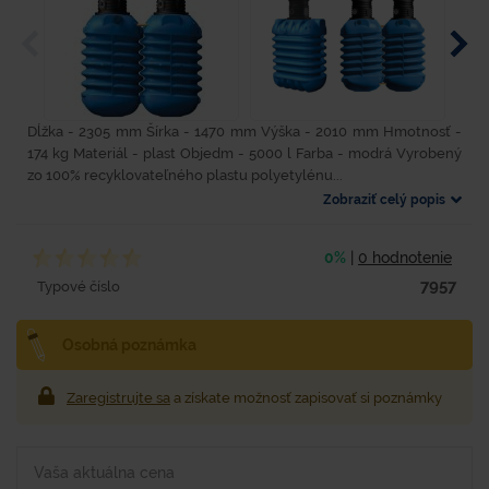
Dĺžka - 2305 mm Šírka - 1470 mm Výška - 2010 mm Hmotnosť -
174 kg Materiál - plast Objedm - 5000 l Farba - modrá Vyrobený
zo 100% recyklovateľného plastu polyetylénu...
Zobraziť celý popis
0%
|
0 hodnotenie
7957
Typové číslo
Osobná poznámka
Zaregistrujte sa
a získate možnosť zapisovať si poznámky
Vaša aktuálna cena