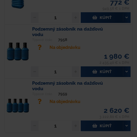
772 €
949,56 € s DPH
KÚPIŤ
Podzemný zásobník na dažďovú
vodu
7958
Typové číslo
Na objednávku
1 980 €
2 435,40 € s DPH
KÚPIŤ
Podzemný zásobník na dažďovú
vodu
7959
Typové číslo
Na objednávku
2 620 €
3 222,60 € s DPH
KÚPIŤ