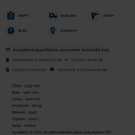
DOPYT
KATALÓGY
LETÁKY
KONTAKTY
BLOG
Kompletné špecifikácie, parametre. technické listy
Dokumenty k stiahnutiu
(1)
Súvisiaci tovar
(7)
Dopytový formulár
Komentár a hodnotenie
(0)
Dĺžka - 2305 mm
Šírka - 1470 mm
Výška - 2010 mm
Hmotnosť - 174 kg
Materiál - plast
Objedm - 5000 l
Farba - modrá
Vyrobený zo 100% recyklovateľného plastu polyetylénu (PE).