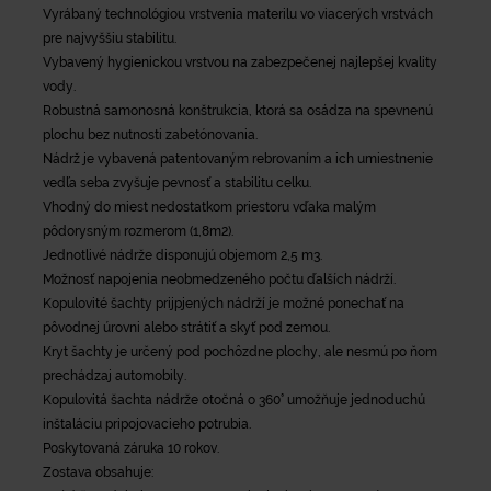
Vyrábaný technológiou vrstvenia materilu vo viacerých vrstvách
pre najvyššiu stabilitu.
Vybavený hygienickou vrstvou na zabezpečenej najlepšej kvality
vody.
Robustná samonosná konštrukcia, ktorá sa osádza na spevnenú
plochu bez nutnosti zabetónovania.
Nádrž je vybavená patentovaným rebrovaním a ich umiestnenie
vedľa seba zvyšuje pevnosť a stabilitu celku.
Vhodný do miest nedostatkom priestoru vďaka malým
pôdorysným rozmerom (1,8m2).
Jednotlivé nádrže disponujú objemom 2,5 m3.
Možnosť napojenia neobmedzeného počtu ďalších nádrží.
Kopulovité šachty prijpjených nádrží je možné ponechať na
pôvodnej úrovni alebo strátiť a skyť pod zemou.
Kryt šachty je určený pod pochôzdne plochy, ale nesmú po ňom
prechádzaj automobily.
Kopulovitá šachta nádrže otočná o 360° umožňuje jednoduchú
inštaláciu pripojovacieho potrubia.
Poskytovaná záruka 10 rokov.
Zostava obsahuje: