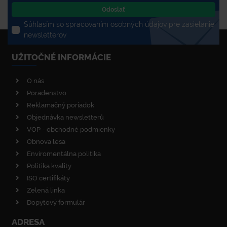
Odoslať
Súhlasím so spracovaním osobných údajov pre zasielanie
newsletterov
UŽITOČNÉ INFORMÁCIE
O nás
Poradenstvo
Reklamačný poriadok
Objednávka newsletterů
VOP - obchodné podmienky
Obnova lesa
Enviromentálna politika
Politika kvality
ISO certifikáty
Zelená linka
Dopytový formulár
ADRESA