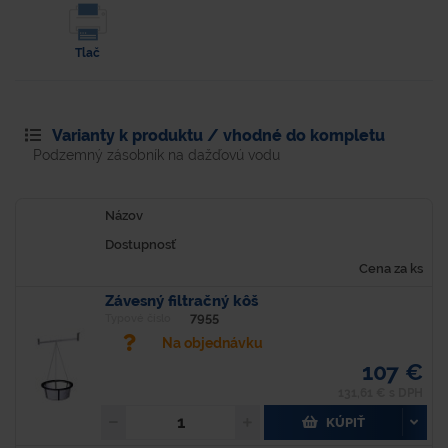
Tlač
Varianty k produktu / vhodné do kompletu
Podzemný zásobník na dažďovú vodu
Názov
Dostupnosť
Cena za ks
Závesný filtračný kôš
7955
Typové číslo
Na objednávku
107 €
131,61 € s DPH
KÚPIŤ