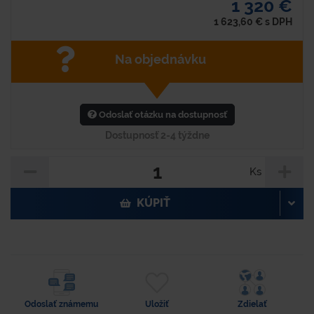
1 320 €
1 623,60
€
s DPH
Na objednávku
Odoslať otázku na dostupnosť
Dostupnosť 2-4 týždne
Ks
KÚPIŤ
Odoslať známemu
Uložiť
Zdielať