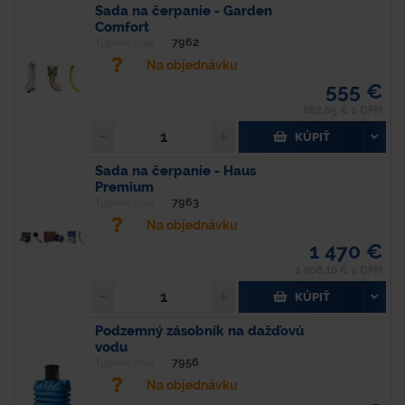
Sada na čerpanie - Garden
Comfort
7962
Typové číslo
Na objednávku
555 €
682,65 € s DPH
KÚPIŤ
Sada na čerpanie - Haus
Premium
7963
Typové číslo
Na objednávku
1 470 €
1 808,10 € s DPH
KÚPIŤ
Podzemný zásobník na dažďovú
vodu
7956
Typové číslo
Na objednávku