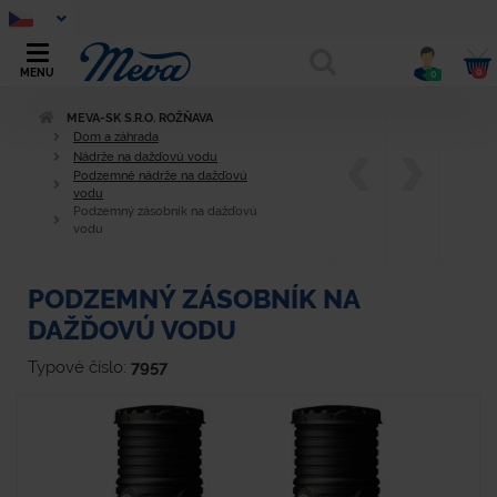
0
MENU
0
MEVA-SK S.R.O. ROŽŇAVA
Dom a záhrada
Nádrže na dažďovú vodu
Podzemné nádrže na dažďovú
vodu
Podzemný zásobník na dažďovú
vodu
PODZEMNÝ ZÁSOBNÍK NA
DAŽĎOVÚ VODU
Typové číslo:
7957