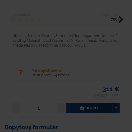
Hodnotenie
Typové číslo
H
7684
Dĺžka - 780 mm Šírka - 780 mm Výška - 1050 mm Hmotnosť -
D
15,56 kg Materiál - plast Objem - 420 l Farba - hnedá Farba veka -
M
hnedá Plastový zásobník na dažďovú vodu s...
H
Na objednávku
Dostupnosť 2-4 týždne
311 €
382,53 € s DPH
KÚPIŤ
Dopytový formulár