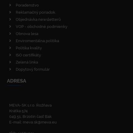
Poradenstvo
Reklamačný poriadok
Objednávka newsletterů
VOP - obchodné podmienky
Obnova lesa
Enviromentálna politika
Politika kvality
ISO certifikáty
Zelená linka
Dopytový formulár
ADRESA
MEVA-SK s.r.o. Rožňava
Krátka 574
049 51, Brzotín časť Bak
E-mail:
meva.sk@meva.eu