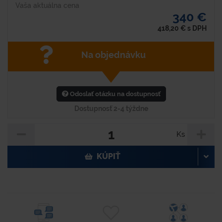
Vaša aktuálna cena
340 €
418,20
€
s DPH
Na objednávku
Odoslať otázku na dostupnosť
Dostupnosť 2-4 týždne
Ks
KÚPIŤ