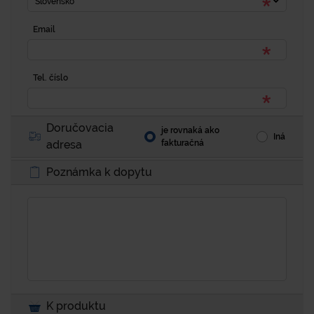
Slovensko
Email
Tel. číslo
Doručovacia
je rovnaká ako
Iná
adresa
fakturačná
Poznámka k dopytu
K produktu