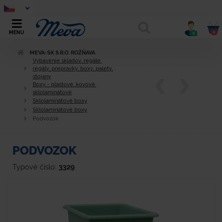
0
MENU
0
MEVA-SK S.R.O. ROŽŇAVA
Vybavenie skladov, regále,
regály, prepravky, boxy, palety,
stojany
Boxy - plastové, kovové,
sklolaminátové
Sklolaminátové boxy
Sklolaminátové boxy
Podvozok
PODVOZOK
Typové číslo:
3329