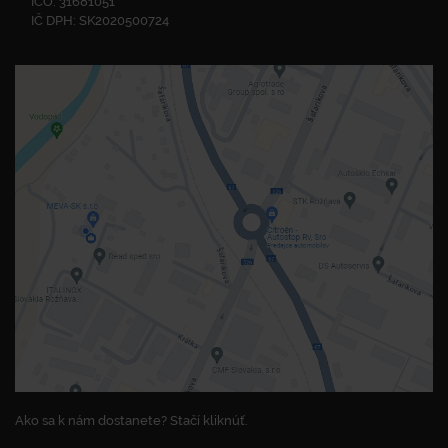
IČO: 31681051
IČ DPH: SK2020500724
Ako sa k nám dostanete? Stačí kliknúť.