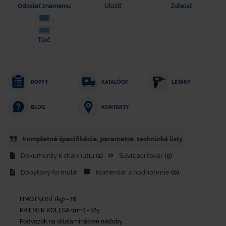
Odoslať známemu
Uložiť
Zdielať
Tlač
DOPYT
KATALÓGY
LETÁKY
KONTAKTY
BLOG
Kompletné špecifikácie, parametre. technické listy
Dokumenty k stiahnutiu
(1)
Súvisiaci tovar
(5)
Dopytový formulár
Komentár a hodnotenie
(0)
HMOTNOSŤ (kg) - 18
PRIEMER KOLESA (mm) - 125
Podvozok na sklolaminátové nádoby.