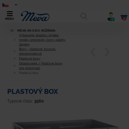
0
MENU
0
MEVA-SK S.R.O. ROŽŇAVA
Vybavenie skladov, regále,
regály, prepravky, boxy, palety,
stojany
Boxy - plastové, kovové,
sklolaminátové
Plastové boxy
Skladovanie / Plastové boxy
pre priemysel
Plastový box
PLASTOVÝ BOX
Typové číslo:
3560