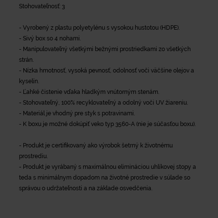
Stohovateľnosť: 3
- Vyrobený z plastu polyetylénu s vysokou hustotou (HDPE).
- Sivý box so 4 nohami.
- Manipulovateľný všetkými bežnými prostriedkami zo všetkých
strán.
- Nízka hmotnosť, vysoká pevnosť, odolnosť voči väčšine olejov a
kyselín.
- Ľahké čistenie vďaka hladkým vnútorným stenám.
- Stohovateľný, 100% recyklovateľný a odolný voči UV žiareniu.
- Materiál je vhodný pre styk s potravinami.
- K boxu je možné dokúpiť veko typ 3560-A (nie je súčasťou boxu).
- Produkt je certifikovaný ako výrobok šetrný k životnému
prostrediu.
- Produkt je vyrábaný s maximálnou elimináciou uhlíkovej stopy a
teda s minimálnym dopadom na životné prostredie v súlade so
správou o udržateľnosti a na základe osvedčenia.