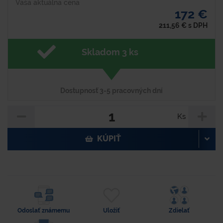
Vaša aktuálna cena
172 €
211,56
€
s DPH
Skladom 3 ks
Dostupnosť 3-5 pracovných dní
Ks
KÚPIŤ
Odoslať známemu
Uložiť
Zdielať