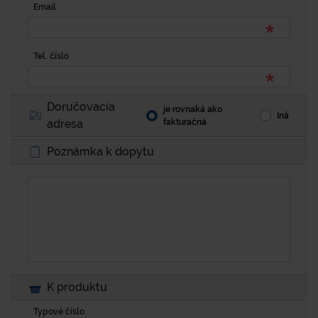
Email
Tel. číslo
Doručovacia
je rovnaká ako
Iná
adresa
fakturačná
Poznámka k dopytu
K produktu
Typové číslo