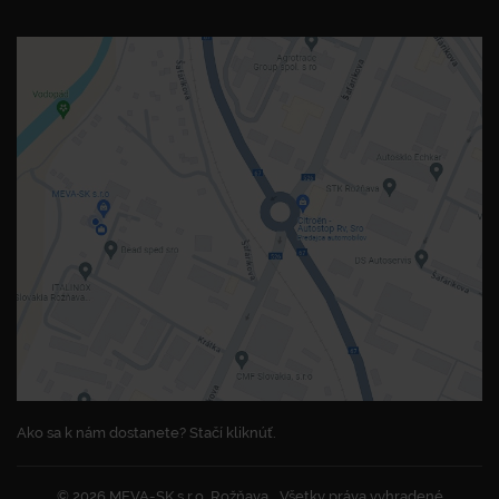
Ako sa k nám dostanete? Stačí kliknúť.
© 2026 MEVA-SK s.r.o. Rožňava
Všetky práva vyhradené