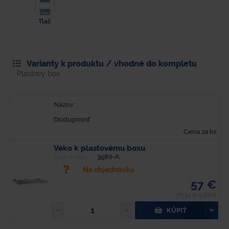
Tlač
Varianty k produktu / vhodné do kompletu
Plastový box
Názov
Dostupnosť
Cena za ks
Veko k plastovému boxu
3560-A
Typové číslo
Na objednávku
57 €
70,11 € s DPH
KÚPIŤ