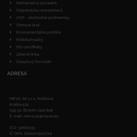
Reklamačný poriadok
Objednávka newsletterů
VOP - obchodné podmienky
Obnova lesa
Enviromentálna politika
Politika kvality
ISO certifikáty
Zelená linka
Dopytový formulár
ADRESA
MEVA-SK s.r.o. Rožňava
Krátka 574
049 51, Brzotín časť Bak
E-mail:
meva.sk@meva.eu
IČO: 31681051
IČ DPH: SK2020500724