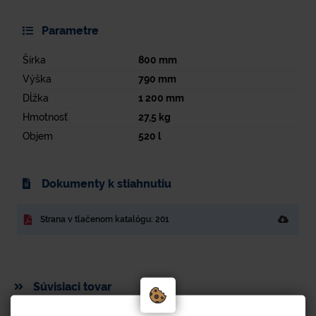
Parametre
Šírka
800
mm
Výška
790
mm
Dĺžka
1 200
mm
Hmotnosť
27,5
kg
Objem
520
l
Dokumenty k stiahnutiu
Strana v tlačenom katalógu: 201
Súvisiaci tovar