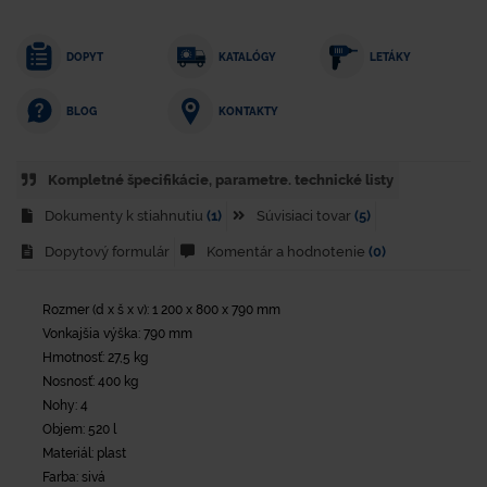
DOPYT
KATALÓGY
LETÁKY
KONTAKTY
BLOG
Kompletné špecifikácie, parametre. technické listy
Dokumenty k stiahnutiu
(1)
Súvisiaci tovar
(5)
Dopytový formulár
Komentár a hodnotenie
(0)
Rozmer (d x š x v): 1 200 x 800 x 790 mm
Vonkajšia výška: 790 mm
Hmotnosť: 27,5 kg
Nosnosť: 400 kg
Nohy: 4
Objem: 520 l
Materiál: plast
Farba: sivá