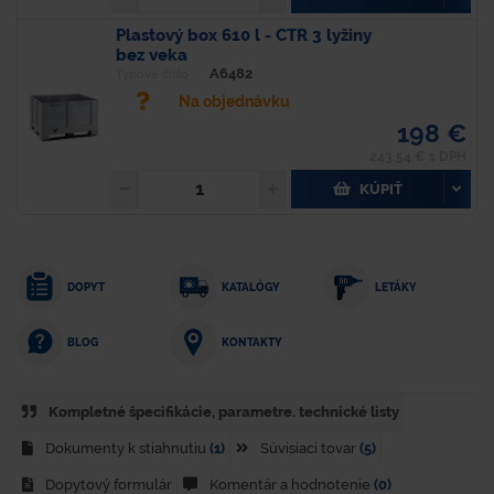
Plastový box 610 l - CTR 3 lyžiny
bez veka
A6482
Typové číslo
Na objednávku
198 €
243,54 € s DPH
KÚPIŤ
DOPYT
KATALÓGY
LETÁKY
KONTAKTY
BLOG
Kompletné špecifikácie, parametre. technické listy
Dokumenty k stiahnutiu
(1)
Súvisiaci tovar
(5)
Dopytový formulár
Komentár a hodnotenie
(0)