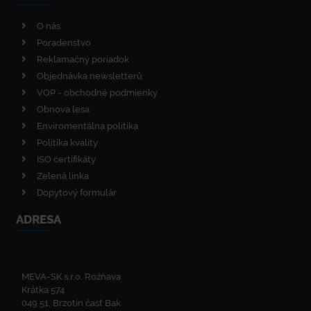
O nás
Poradenstvo
Reklamačný poriadok
Objednávka newsletterů
VOP - obchodné podmienky
Obnova lesa
Enviromentálna politika
Politika kvality
ISO certifikáty
Zelená linka
Dopytový formulár
ADRESA
MEVA-SK s.r.o. Rožňava
Krátka 574
049 51, Brzotín časť Bak