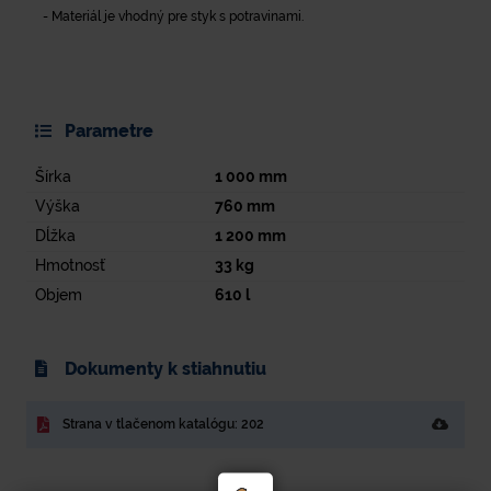
- Materiál je vhodný pre styk s potravinami.
Parametre
Šírka
1 000
mm
Výška
760
mm
Dĺžka
1 200
mm
Hmotnosť
33
kg
Objem
610
l
Dokumenty k stiahnutiu
Strana v tlačenom katalógu: 202