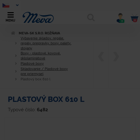
0
MENU
0
MEVA-SK S.R.O. ROŽŇAVA
Vybavenie skladov, regále,
regály, prepravky, boxy, palety,
stojany
Boxy - plastové, kovové,
sklolaminátové
Plastové boxy
Skladovanie / Plastové boxy
pre priemysel
Plastový box 610 l
PLASTOVÝ BOX 610 L
Typové číslo:
6482