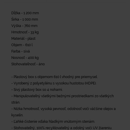
Dĺžka - 1 200 mm
Šírka - 1 000 mm
Výška - 760 mm
Hmotnosť - 33 kg
Materiál - plast
Objem - 610 l
Farba - sivá
Nosnosť - 400 kg
Stohovateľnosť - áno
- Plastový box s objemom 610 l vhodný pre priemysel.
- Vyrobený z polyetylénu s vysokou hustotou (HDPE).
- Sivý plastový box so 4 nohami.
- Manipulovateľný všetkými bežnými prostriedkami zo všetkých
strán.
- Nízka hmotnosť, vysoká pevnosť, odolnosť voči väčšine olejov a
kyselín.
- Ľahké čistenie vďaka hladkým vnútorným stenám.
- Stohovateľný, 100% recyklovateľný a odolný voči UV žiareniu.