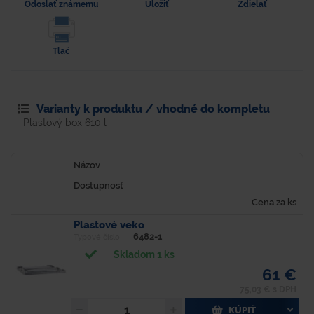
Odoslať známemu
Uložiť
Zdielať
Tlač
Varianty k produktu / vhodné do kompletu
Plastový box 610 l
Názov
Dostupnosť
Cena za ks
Plastové veko
6482-1
Typové číslo
Skladom 1 ks
61 €
75,03 € s DPH
KÚPIŤ