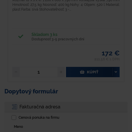
Hmotnosť: 27,5 kg Nosnosť: 400 kg Nohy: 4 Objem: 520 l Materiál:
k
plast Farba: sivá Stohovateľnosť: 3 -...
St
Skladom 3 ks
Dostupnosť 3-5 pracovných dní
172 €
211,56 € s DPH
KÚPIŤ
Dopytový formulár
Fakturačná adresa
Cenová ponuka na firmu
Meno